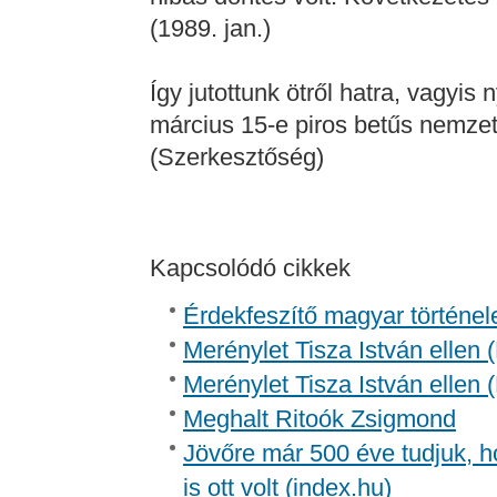
(1989. jan.)
Így jutottunk ötről hatra, vagyis 
március 15-e piros betűs nemze
(Szerkesztőség)
Kapcsolódó cikkek
Érdekfeszítő magyar történel
Merénylet Tisza István ellen 
Merénylet Tisza István ellen 
Meghalt Ritoók Zsigmond
Jövőre már 500 éve tudjuk, h
is ott volt (index.hu)