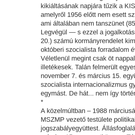
kikiáltásának napjára tűzik a KI
amelyről 1956 előtt nem esett s
ami általában nem tanszünet (85.
Legvégül — s ezzel a jogalkotás 
20.) számú kormányrendelet kim
októberi szocialista forradalom 
Véletlenül megint csak öt nappa
illetékesek. Talán felmerült egy
november 7. és március 15. együ
szocialista internacionalizmus g
egymást. De hát... nem így történ
*
A közelmúltban – 1988 márciusá
MSZMP vezető testülete politik
jogszabályegyüttest. Állásfoglalá