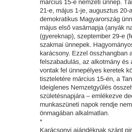
március 15-e nemzeti ünnep. Tá
21-e, május 1-je, augusztus 20-
demokratikus Magyarország ünne
május első vasárnapja (anyák na
(gyereknap), szeptember 29-e (f
szakmai ünnepek. Hagyományos 
karácsony. Ezzel összhangban az
felszabadulás, az alkotmány és 
vontak fel ünnepélyes keretek k
tiszteletére március 15-én, a T
Ideiglenes Nemzetgyűlés összehí
születésnapjára – emlékezve dec
munkaszüneti napok rendje nem 
önmagában alkalmatlan.
*
Karácsonyi ajándéknak szánt pi