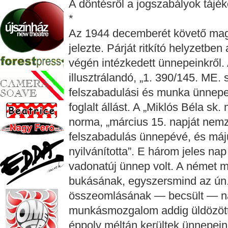
A döntésről a jogszabályok tájék
*
Az 1944 decemberét követő magya
jelezte. Párját ritkító helyzetbe
végén intézkedett ünnepeinkről. 
illusztrálandó, „1. 390/145. ME.
felszabadulási és munka ünnepe
foglalt állást. A „Miklós Béla sk.
norma, „március 15. napját nemze
felszabadulás ünnepévé, és máj
nyilvánította”. E három jeles n
vadonatúj ünnep volt. A német m
bukásának, egyszersmind az ún.
összeomlásának — becsült — na
munkásmozgalom addig üldözött
éppoly méltán kerültek ünnepeink