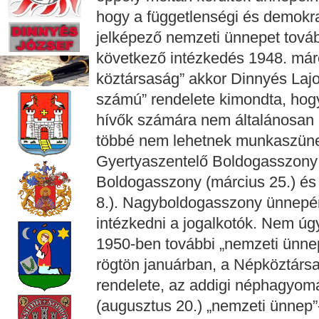
hogy a függetlenségi és demokr
jelképező nemzeti ünnepet tovább
következő intézkedés 1948. márc
köztársaság” akkor Dinnyés Lajo
számú” rendelete kimondta, hog
hívők számára nem általánosan
többé nem lehetnek munkaszüneti
Gyertyaszentelő Boldogasszony 
Boldogasszony (március 25.) és
8.). Nagyboldogasszony ünnepéne
intézkedni a jogalkotók. Nem úg
1950-ben további „nemzeti ünnep
rögtön januárban, a Népköztárs
rendelete, az addigi néphagyomá
(augusztus 20.) „nemzeti ünnep”