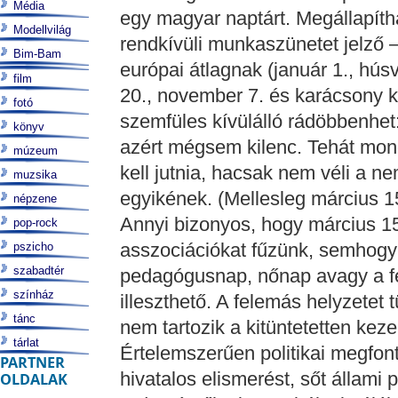
Média
egy magyar naptárt. Megállapítha
Modellvilág
rendkívüli munkaszünetet jelző
Bim-Bam
európai átlagnak (január 1., húsv
film
20., november 7. és karácsony k
fotó
szemfüles kívülálló rádöbbenhet
könyv
azért mégsem kilenc. Tehát mondj
múzeum
kell jutnia, hacsak nem véli a n
muzsika
egyikének. (Mellesleg március 15
népzene
Annyi bizonyos, hogy március 15
pop-rock
asszociációkat fűzünk, semhogy
pszicho
szabadtér
pedagógusnap, nőnap avagy a fe
színház
illeszthető. A felemás helyzetet
tánc
nem tartozik a kitüntetetten kez
tárlat
Értelemszerűen politikai megfon
PARTNER
hivatalos elismerést, sőt állami
OLDALAK