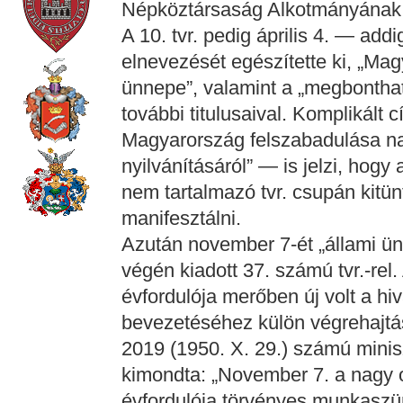
Népköztársaság Alkotmányának
A 10. tvr. pedig április 4. — add
elnevezését egészítette ki, „M
ünnepe”, valamint a „megbonthat
további titulusaival. Komplikált cí
Magyarország felszabadulása n
nyilvánításáról” — is jelzi, hog
nem tartalmazó tvr. csupán kitünt
manifesztálni.
Azután november 7-ét „állami ün
végén kiadott 37. számú tvr.-rel.
évfordulója merőben új volt a h
bevezetéséhez külön végrehajtás
2019 (1950. X. 29.) számú minis
kimondta: „November 7. a nagy o
évfordulója törvényes munkaszün