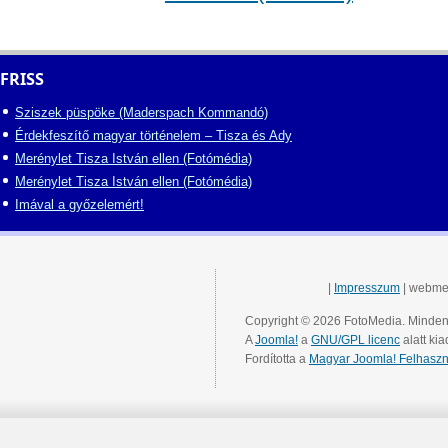
FRISS
Sziszek püspöke (Maderspach Kommandó)
Érdekfeszítő magyar történelem – Tisza és Ady
Merénylet Tisza István ellen (Fotómédia)
Merénylet Tisza István ellen (Fotómédia)
Imával a győzelemért!
|
Impresszum
| webme
Copyright © 2026 FotoMedia. Minden 
A
Joomla!
a
GNU/GPL licenc
alatt kia
Fordította a
Magyar Joomla! Felhaszn