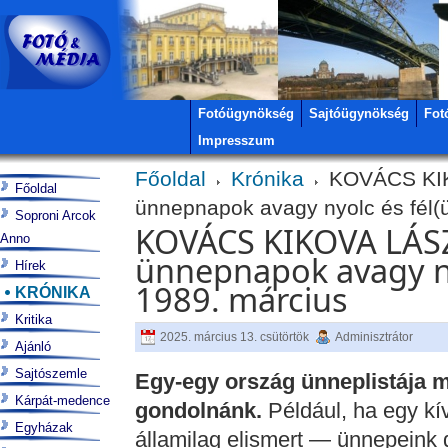
Fotóügynökség
Sajtóügynökség
Fot
Impresszum
Főoldal
Krónika
KOVÁCS KIK
Főoldal
ünnepnapok avagy nyolc és fél(ü
Soproni Arcok
KOVÁCS KIKOVA LÁSZ
Anno
ünnepnapok avagy nyo
Hírek
1989. március
KRÓNIKA
Kritika
2025. március 13. csütörtök
Adminisztrátor
Ajánló
Sajtószemle
Egy-egy ország ünneplistája m
Kárpát-medence
gondolnánk.
Például, ha egy k
Egyházak
államilag elismert — ünnepeink 