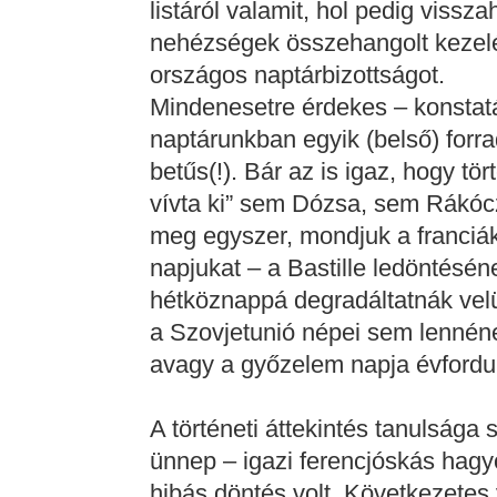
listáról valamit, hol pedig vissz
nehézségek összehangolt kezelésé
országos naptárbizottságot.
Mindenesetre érdekes – konstat
naptárunkban egyik (belső) forr
betűs(!). Bár az is igaz, hogy 
vívta ki” sem Dózsa, sem Rákóc
meg egyszer, mondjuk a franciáka
napjukat – a Bastille ledöntésén
hétköznappá degradáltatnák vel
a Szovjetunió népei sem lennén
avagy a győzelem napja évfordul
A történeti áttekintés tanulság
ünnep – igazi ferencjóskás hagyo
hibás döntés volt. Következetes