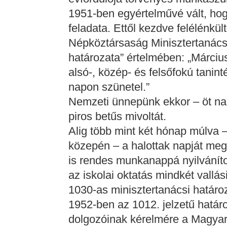
1951-ben egyértelművé vált, ho
feladata. Ettől kezdve felélénkü
Népköztársaság Minisztertanácsá
határozata” értelmében: „Márci
alsó-, közép- és felsőfokú tanin
napon szünetel.”
Nemzeti ünnepünk ekkor – öt nap
piros betűs mivoltát.
Alig több mint két hónap múlva 
közepén – a halottak napját me
is rendes munkanappá nyilváníto
az iskolai oktatás mindkét vallá
1030-as minisztertanácsi határo
1952-ben az 1012. jelzetű határo
dolgozóinak kérelmére a Magyar