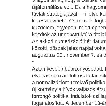
Világos tehát, hogy a politikai 
újjáformálása volt. Ez a hagyo
távlati stratégiájával — illetve 
keresztülvihető. Csak az felfogh
küzdelem jegyében, miért éppen 
kezdték az ünnepstruktúra átalak
Az akkori numerizáció hét dátum
közötti időszak jeles napjai voltak
augusztus 20., november 7. és 
*
Aztán később bebizonyosodott, 
elvonás sem aratott osztatlan s
a normalizációra törekvő politik
új kormány a hívők vallásos érzü
forrongó politikai indulatok csil
foganatosított. A december 13-á