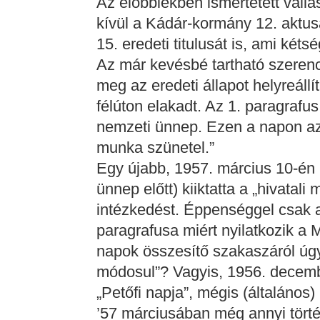
Az előbbiekben ismertetett vallá
kívül a Kádár-kormány 12. aktusa
15. eredeti titulusát is, ami kéts
Az már kevésbé tartható szeren
meg az eredeti állapot helyreállí
félúton elakadt. Az 1. paragrafu
nemzeti ünnep. Ezen a napon az i
munka szünetel.”
Egy újabb, 1957. március 10-én 
ünnep előtt) kiiktatta a „hivatal
intézkedést. Éppenséggel csak a
paragrafusa miért nyilatkozik 
napok összesítő szakaszáról úgy
módosul”? Vagyis, 1956. decembe
„Petőfi napja”, mégis (általáno
’57 márciusában még annyi törté