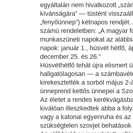
egyáltalán nem hivatkozott „sz
kívánságára” — tüstént visszaál
„fenyőünnep”) kétnapos rendjét.
számú rendeletben: „A magyar f
munkaszüneti napokat az alábbi
napok: január 1., húsvét hétfő, áp
december 25. és 26.”
Húsvéthétfő tehát újra elismert 
hallgatólagosan — a számbavé
kirekesztették a sorból május 2-
ünneprend kettős ünnepei a Szo
Az életet a rendes kerékvágásba
kiválóan illeszkedtek abba a fol
vagy a katonai egyenruha és az 
szükségtelen szovjet behatások 