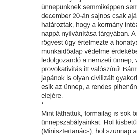
ünnepünknek semmiképpen sem 
december 20-án sajnos csak ajánl
határoztak, hogy a kormány int
nappá nyilvánítása tárgyában. A
rögvest úgy értelmezte a honaty
munkaidőalap védelme érdekébe
ledolgozandó a nemzeti ünnep, v
provokativitás itt valószínű! Bá
japánok is olyan civilizált gyako
esik az ünnep, a rendes pihenő
elejére.
*
Mint láthattuk, formailag is sok 
ünnepszabályainkat. Hol kisbet
(Minisztertanács); hol szünnap a