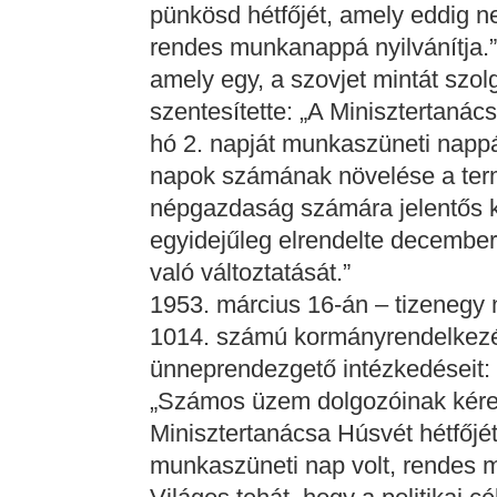
pünkösd hétfőjét, amely eddig ne
rendes munkanappá nyilvánítja.”
amely egy, a szovjet mintát szol
szentesítette: „A Minisztertanác
hó 2. napját munkaszüneti nappá
napok számának növelése a term
népgazdaság számára jelentős ká
egyidejűleg elrendelte decembe
való változtatását.”
1953. március 16-án – tizenegy n
1014. számú kormányrendelkezés
ünneprendezgető intézkedéseit:
„Számos üzem dolgozóinak kére
Minisztertanácsa Húsvét hétfőjét
munkaszüneti nap volt, rendes m