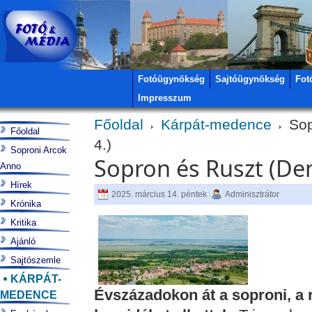
Fotóügynökség
Sajtóügynökség
Fot
Impresszum
Főoldal
Kárpát-medence
Sop
Főoldal
4.)
Soproni Arcok
Sopron és Ruszt (Dem
Anno
Hírek
2025. március 14. péntek
Adminisztrátor
Krónika
Kritika
Ajánló
Sajtószemle
KÁRPÁT-
Évszázadokon át a soproni, a r
MEDENCE