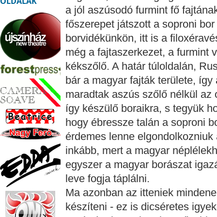
OLDALAK
a jól aszúsodó furmint fő fajtána
főszerepet játszott a soproni bo
borvidékünkön, itt is a filoxéravé
még a fajtaszerkezet, a furmint v
kékszőlő. A határ túloldalán, Ru
bár a magyar fajták területe, így
maradtak aszús szőlő nélkül az 
így készülő boraikra, s tegyük h
hogy ébressze talán a soproni b
érdemes lenne elgondolkozniuk a
inkább, mert a magyar néplélekhe
egyszer a magyar borászat igazán 
leve fogja táplálni.
Ma azonban az itteniek mindenek
készíteni - ez is dicséretes igy