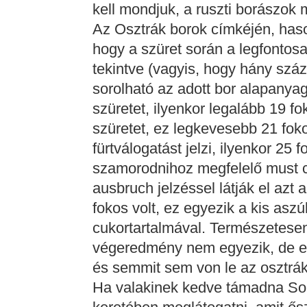
kell mondjuk, a ruszti borászok
Az Osztrák borok címkéjén, haso
hogy a szüret során a legfontos
tekintve (vagyis, hogy hány száz
sorolható az adott bor alapanyaga
szüretet, ilyenkor legalább 19 fo
szüretet, ez legkevesebb 21 foko
fürtválogatást jelzi, ilyenkor 25 
szamorodnihoz megfelelő must c
ausbruch jelzéssel látják el azt 
fokos volt, ez egyezik a kis asz
cukortartalmával. Természetesen
végeredmény nem egyezik, de ez
és semmit sem von le az osztrá
Ha valakinek kedve támadna Sop