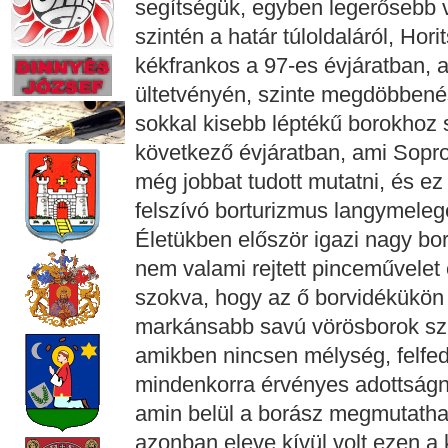
segítségük, egyben legerősebb v
szintén a határ túloldaláról, Hori
kékfrankos a 97-es évjáratban, a
ültetvényén, szinte megdöbbenés
sokkal kisebb léptékű borokhoz 
következő évjáratban, ami Sopro
még jobbat tudott mutatni, és ez
felszívó borturizmus langymeleg
Életükben először igazi nagy bort
nem valami rejtett pinceművelet 
szokva, hogy az ő borvidékükön 
markánsabb savú vörösborok szü
amikben nincsen mélység, felfed
mindenkorra érvényes adottságna
amin belül a borász megmutathat
azonban eleve kívül volt ezen a k