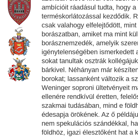
ambícióit ráadásul tudta, hogy a
terméskorlátozással kezdődik. R
csak valahogy elfelejtődött, mint
borászatban, amiket ma mint külh
borásznemzedék, amelyik szeren
igénytelenségében ismerkedett 
sokat tanultak osztrák kollégáju
bárkivel. Néhányan már készíte
borokat; lassanként változik a s
Weninger soproni ültetvényeit ma m
ellenére rendkívül éretten, fele
szakmai tudásában, mind e földh
édesapja örökének. Az ő példájuk
nem spekulációs szándékkal, ha
földhöz, igazi élesztőként hat a