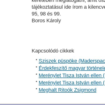
keretében meglátogatni, amit ős
tájékoztatásul ide írom a kilencv
95, 98 és 99.
Boros Károly
Kapcsolódó cikkek
Sziszek püspöke (Madersp
Érdekfeszítő magyar történel
Merénylet Tisza István ellen 
Merénylet Tisza István ellen 
Meghalt Ritoók Zsigmond