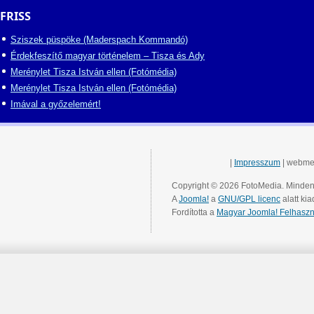
FRISS
Sziszek püspöke (Maderspach Kommandó)
Érdekfeszítő magyar történelem – Tisza és Ady
Merénylet Tisza István ellen (Fotómédia)
Merénylet Tisza István ellen (Fotómédia)
Imával a győzelemért!
|
Impresszum
| webme
Copyright © 2026 FotoMedia. Minden 
A
Joomla!
a
GNU/GPL licenc
alatt kia
Fordította a
Magyar Joomla! Felhaszn