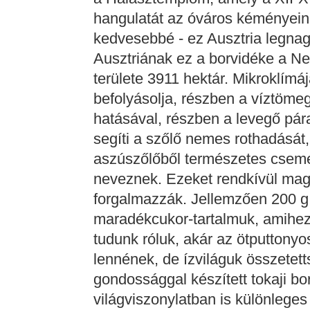
hangulatát az óváros kéményein 
kedvesebbé - ez Ausztria legnag
Ausztriának ez a borvidéke a Ne
területe 3911 hektár. Mikroklímá
befolyásolja, részben a víztömeg
hatásával, részben a levegő pár
segíti a szőlő nemes rothadását,
aszúszőlőből természetes cseme
neveznek. Ezeket rendkívül mag
forgalmazzák. Jellemzően 200 g f
maradékcukor-tartalmuk, amihez 
tudunk róluk, akár az ötputtonyo
lennének, de ízviláguk összetet
gondossággal készített tokaji bo
világviszonylatban is különleges 