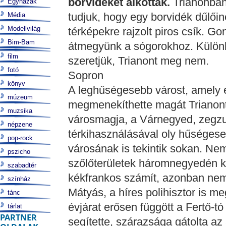
borvidéket alkottak.
Trianonban 
Egyházak
tudjuk, hogy egy borvidék dűlői
Média
Modellvilág
térképekre rajzolt piros csík. G
Bim-Bam
átmegyünk a sógorokhoz. Különbe
film
szeretjük, Trianont meg nem.
fotó
Sopron
könyv
A leghűségesebb várost, amely
múzeum
megmenekíthette magát Trianont
muzsika
városmagja, a Várnegyed, zegzug
népzene
térkihasználásával oly hűségese
pop-rock
városának is tekintik sokan. Nem 
pszicho
szőlőterületek háromnegyedén ké
szabadtér
kékfrankos számít, azonban nem 
színház
Mátyás, a híres polihisztor is m
tánc
évjárat erősen függött a Fertő-tó
tárlat
PARTNER
segítette, szárazsága gátolta az