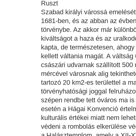
Ruszt
Szabad királyi várossá emelését 
1681-ben, és az abban az évben 
törvénybe. Az akkor már különbö
kiváltságot a haza és az uralko
kapta, de természetesen, ahogy a 
kellett váltania magát. A váltsá
császári udvarnak szállított 500 
mércével városnak alig tekinthet
tartozó 20 km2-es területtel a m
törvényhatósági joggal felruház
szépen rendbe tett óváros ma is 
esetén a Hágai Konvenció értel
kulturális értékei miatt nem le
védeni a rombolás elkerülése v
a Halásztemplom, amely a XII-X