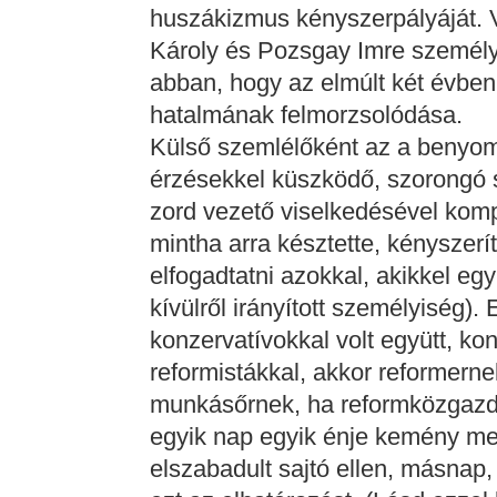
huszákizmus kényszerpályáját. V
Károly és Pozsgay Imre személyi
abban, hogy az elmúlt két évben 
hatalmának felmorzsolódása.
Külső szemlélőként az a benyo
érzésekkel küszködő, szorongó 
zord vezető viselkedésével komp
mintha arra késztette, kényszerí
elfogadtatni azokkal, akikkel egy
kívülről irányított személyiség).
konzervatívokkal volt együtt, ko
reformistákkal, akkor reformern
munkásőrnek, ha reformközgazd
egyik nap egyik énje kemény meg
elszabadult sajtó ellen, másnap,