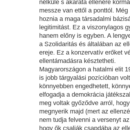
nélküle s akarata ellenére korm
messze van ettől a ponttól. Még be
hoznia a maga társadalmi bázisát
legitimitást. Ez a viszonylagos
hanem előny is egyben. A lengyel
a Szolidaritás és általában az e
ereje. Ez a konzervatív erőket v
ellentámadásra késztetheti.
Magyarországon a hatalmi elit 
is jobb tárgyalási pozícióban vol
könnyebben engedhetett, könny
elfogadja a demokrácia játéksza
meg voltak győződve arról, hogy
megnyerik majd (mert az ellenzé
nem tudja felvenni a versenyt az
hogy ők csalják csapdába az el