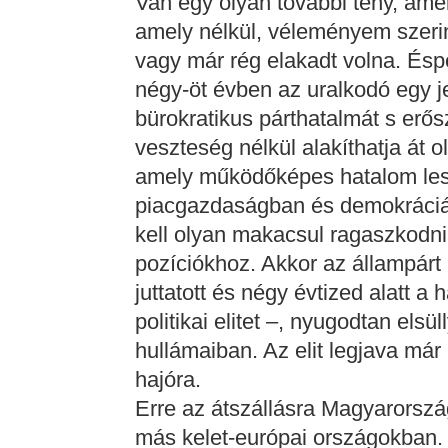
Van egy olyan további tény, amel
amely nélkül, véleményem szerint
vagy már rég elakadt volna. Ésp
négy-öt évben az uralkodó egy je
bürokratikus párthatalmát s erő
veszteség nélkül alakíthatja át 
amely működőképes hatalom lesz
piacgazdaságban és demokráciá
kell olyan makacsul ragaszkodni
pozíciókhoz. Akkor az állampárt 
juttatott és négy évtized alatt a
politikai elitet –, nyugodtan els
hullámaiban. Az elit legjava már 
hajóra.
Erre az átszállásra Magyarorszá
más kelet-európai országokban. I