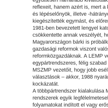
reflexeit, hanem azért is, mert
és lépéselőnyök, illetve -hátrá
kiegészítették egymást, és előre
1981-ben bevezetett lengyel kat
csökkentette annak veszélyét, 
Magyarországon bárki is próbál
gazdasági reformok viszont valós
reformközgazdáknak. A LEMP ve
egypártrendszeres, félig szabad
MSZMP vezetőit, hogy jobb eséll
választások – akkor, 1988 nyar
kockázatát.
A többpártrendszer kialakulása 
rendszerek egyik legfélelmetese
folyamatokat indított el vagy erős