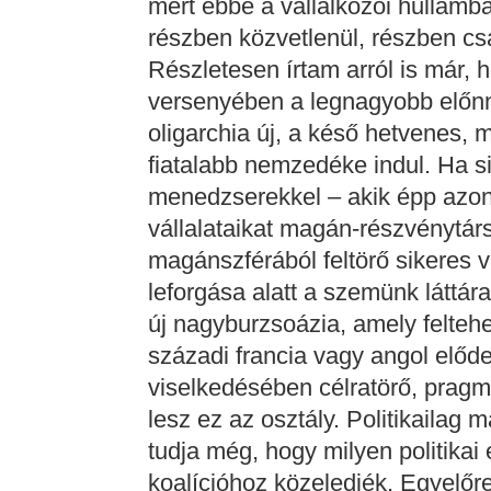
mert ebbe a vállalkozói hullámb
részben közvetlenül, részben csa
Részletesen írtam arról is már,
versenyében a legnagyobb előnny
oligarchia új, a késő hetvenes, 
fiatalabb nemzedéke indul. Ha si
menedzserekkel – akik épp azon
vállalataikat magán-részvénytár
magánszférából feltörő sikeres 
leforgása alatt a szemünk láttára
új nagyburzsoázia, amely felteh
századi francia vagy angol elődei
viselkedésében célratörő, pragma
lesz ez az osztály. Politikailag
tudja még, hogy milyen politikai
koalícióhoz közeledjék. Egyelőre