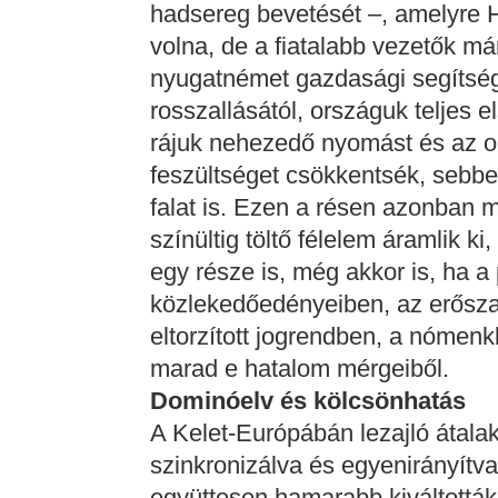
hadsereg bevetését –, amelyre H
volna, de a fiatalabb vezetők már
nyugatnémet gazdasági segítsé
rosszallásától, országuk teljes e
rájuk nehezedő nyomást és az o
feszültséget csökkentsék, sebbel
falat is. Ezen a résen azonban
színültig töltő félelem áramlik ki
egy része is, még akkor is, ha a
közlekedőedényeiben, az erősza
eltorzított jogrendben, a nómenk
marad e hatalom mérgeiből.
Dominóelv és kölcsönhatás
A Kelet-Európábán lezajló átala
szinkronizálva és egyenirányítv
együttesen hamarabb kiváltottá