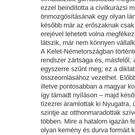
ezzel beindította a civilkurázs
önmozgósításának egy olyan lán
később már az erőszaknak csak 
erejével lehetett volna megféke
látszik, már nem könnyen vállal
A Kelet-Németországban történte
rendszer zártsága és, másfelől, 
egyszerre szűnt meg; ez a dikta
összeomlásához vezethet. Előbb a
illetve pontosabban a magyar ko
így támadt nyíláson – majd kés
tízezrei áramlottak ki Nyugatra, ú
szintje az otthonmaradottak szív
többen. Mire a hatalom igazán f
olyan kemény és durva formáit ke