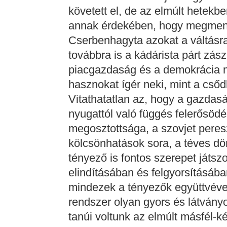
követett el, de az elmúlt hetek
annak érdekében, hogy megmentse
Cserbenhagyta azokat a váltásra,
továbbra is a kádárista párt zász
piacgazdaság és a demokrácia 
hasznokat ígér neki, mint a cső
Vitathatatlan az, hogy a gazdas
nyugattól való függés felerősödé
megosztottsága, a szovjet peresz
kölcsönhatások sora, a téves d
tényező is fontos szerepet játsz
elindításában és felgyorsításáb
mindezek a tényezők együttvéve
rendszer olyan gyors és látvány
tanúi voltunk az elmúlt másfél-k