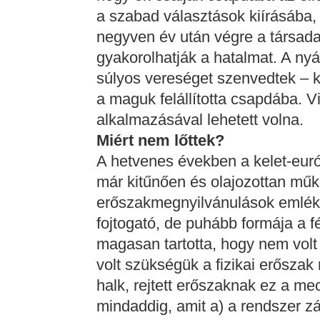
a szabad választások kiírásába
negyven év után végre a társad
gyakorolhatják a hatalmat. A ny
súlyos vereséget szenvedtek – ki
a maguk felállította csapdába. 
alkalmazásával lehetett volna.
Miért nem lőttek?
A hetvenes években a kelet-euró
már kitűnően és olajozottan műk
erőszakmegnyilvánulások emlék
fojtogató, de puhább formája a fé
magasan tartotta, hogy nem volt
volt szükségük a fizikai erőszak
halk, rejtett erőszaknak ez a 
mindaddig, amit a) a rendszer zá