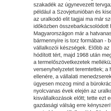
szakadék az úgynevezett tervga
például a Szovjetunióban és kis
az uralkodó elit tagjai ma már sz
időközben összebarkácsolódott 
Magyarországon már a hatvanas
bármennyire is torz formában -
vállalkozói készségek. Előbb a
hódított tért, majd 1968 után megi
a termelőszövetkezetek melléküz
versenyhelyzetet teremtettek; 
ellenére, a vállalati menedzsere
ügyesen mozog mind a bürokráci
nyolcvanas évek elején az uralko
kisvállalkozások előtt; tette ezt
gazdasági válság erre kényszeríte