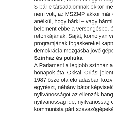
S bár e társadalomnak ekkor még
nem volt, az MSZMP akkor már 
anélkül, hogy bárki – vagy bármi
belement ebbe a versengésbe, és
retorikájának. Saját, komolyan 
programjának fogaskerekei kapták
demokrácia mozgásba jövő gép
Színház és politika
A Parlament a legjobb színház 
hónapok óta. Okkal. Óriási jelen
1987 ősze óta élő adásban közvet
egyrészt, néhány bátor képviselő
nyilvánosságot az ellenzék hangj
nyilvánosság ide, nyilvánosság 
kommunista párt szavazógépekén