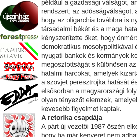
például a gazdasági válságot, a
rendszert; az adósságválságot, a
hogy az oligarchia továbbra is n
társadalmi békét és a maga hatal
kényszerítette őket, hogy önmérsé
demokratikus mosolypolitikával 
nyugati bankok és kormányok ke
megosztottságát s különösen az új
hatalmi harcokat, amelyek kizárt
a szovjet peresztrojka hatását é
elsősorban a magyarországi fol
olyan tényezőt elemzek, amelye
kevesebb figyelmet kaptak.
A retorika csapdája
A párt új vezetői 1987 őszén elke
hogy ha már kenyeret nem adhat