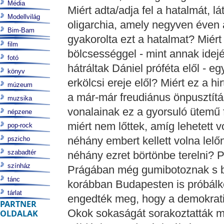
Média
Miért adta/adja fel a hatalmát, 
Modellvilág
oligarchia, amely negyven éven 
Bim-Bam
gyakorolta ezt a hatalmat? Miért
film
bölcsességgel - mint annak idej
fotó
hátráltak Dániel próféta elől - e
könyv
erkölcsi ereje elől? Miért ez a h
múzeum
a már-már freudiánus önpusztítá
muzsika
vonalainak ez a gyorsuló ütemű
népzene
miért nem lőttek, amíg lehetett 
pop-rock
néhány embert kellett volna lel
pszicho
szabadtér
néhány ezret börtönbe terelni? 
színház
Prágában még gumibotoznak s b
tánc
korábban Budapesten is próbálko
tárlat
engedték meg, hogy a demokrati
PARTNER
Okok sokaságát sorakoztatták má
OLDALAK