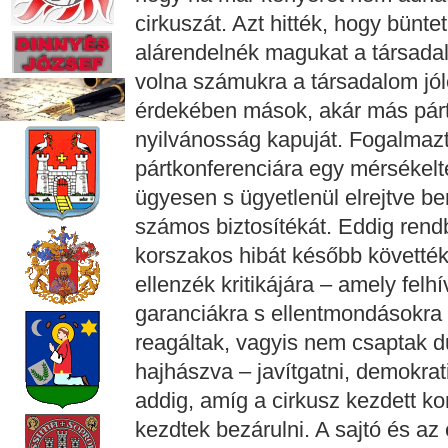
cirkuszát. Azt hitték, hogy bünte
alárendelnék magukat a társada
volna számukra a társadalom jólé
érdekében mások, akár más párto
nyilvánosság kapuját. Fogalmazt
pártkonferenciára egy mérsékel
ügyesen s ügyetlenül elrejtve be
számos biztosítékát. Eddig rendbe
korszakos hibát később követték 
ellenzék kritikájára – amely felhí
garanciákra s ellentmondásokra –
reagáltak, vagyis nem csaptak 
hajhászva – javítgatni, demokrat
addig, amíg a cirkusz kezdett ko
kezdtek bezárulni. A sajtó és az