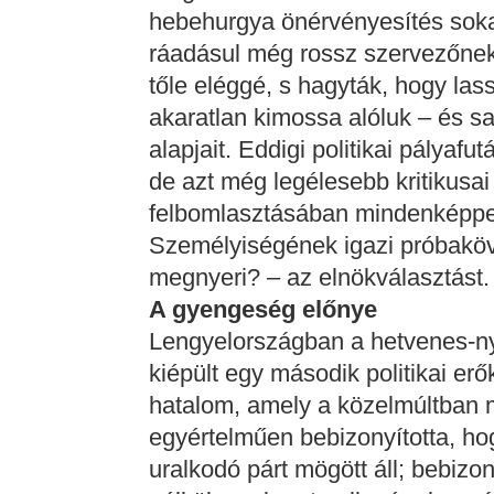
hebehurgya önérvényesítés soka
ráadásul még rossz szervezőnek is
tőle eléggé, s hagyták, hogy las
akaratlan kimossa alóluk – és sa
alapjait. Eddigi politikai pályaf
de azt még legélesebb kritikusai
felbomlasztásában mindenképpen 
Személyiségének igazi próbaköve
megnyeri? – az elnökválasztást.
A gyengeség előnye
Lengyelországban a hetvenes-n
kiépült egy második politikai erő
hatalom, amely a közelmúltban 
egyértelműen bebizonyította, h
uralkodó párt mögött áll; bebizo