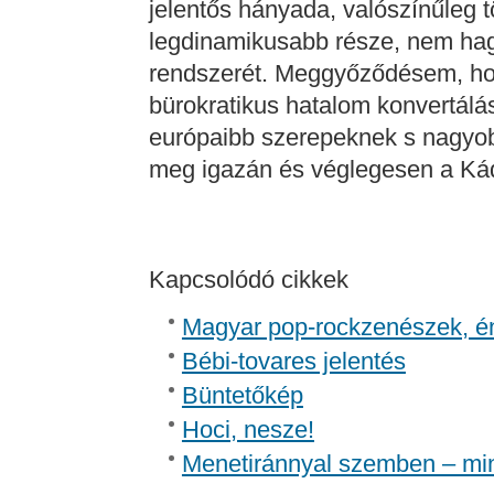
jelentős hányada, valószínűleg 
legdinamikusabb része, nem hagy
rendszerét. Meggyőződésem, hog
bürokratikus hatalom konvertálá
európaibb szerepeknek s nagyob
meg igazán és véglegesen a Kád
Kapcsolódó cikkek
Magyar pop-rockzenészek, é
Bébi-tovares jelentés
Büntetőkép
Hoci, nesze!
Menetiránnyal szemben – mi