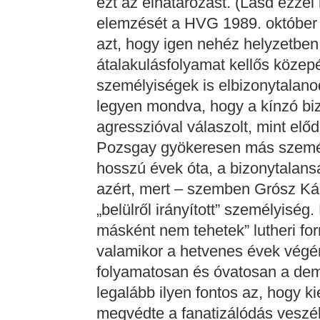
ezt az elhatározást. (Lásd ezzel
elemzését a HVG 1989. október
azt, hogy igen nehéz helyzetben 
átalakulásfolyamat kellős közep
személyiségek is elbizonytalano
legyen mondva, hogy a kínzó bi
agresszióval válaszolt, mint előd
Pozsgay gyökeresen más személyi
hosszú évek óta, a bizonytalansá
azért, mert – szemben Grósz Kár
„belülről irányított” személyiség.
másként nem tehetek” lutheri for
valamikor a hetvenes évek végé
folyamatosan és óvatosan a dem
legalább ilyen fontos az, hogy 
megvédte a fanatizálódás veszélyé