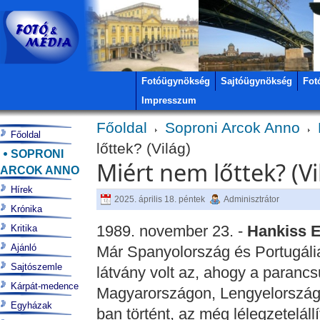
Fotóügynökség
Sajtóügynökség
Fot
Impresszum
Főoldal
Soproni Arcok Anno
Főoldal
lőttek? (Világ)
SOPRONI
Miért nem lőttek? (Vi
ARCOK ANNO
Hírek
2025. április 18. péntek
Adminisztrátor
Krónika
1989. november 23. -
Hankiss E
Kritika
Ajánló
Már Spanyolország és Portugáli
Sajtószemle
látvány volt az, ahogy a paranc
Kárpát-medence
Magyarországon, Lengyelország
Egyházak
ban történt, az még lélegzeteláll