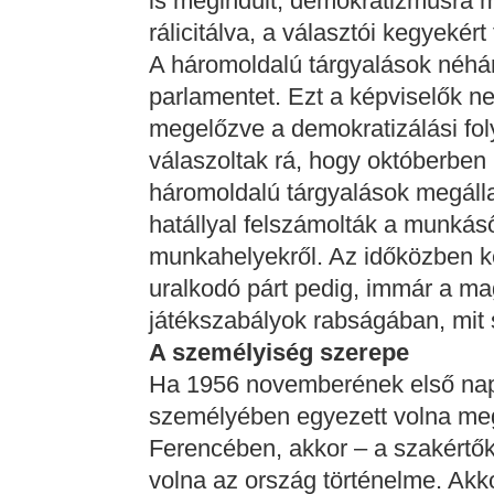
is megindult, demokratizmusra
rálicitálva, a választói kegyekért
A háromoldalú tárgyalások néhán
parlamentet. Ezt a képviselők n
megelőzve a demokratizálási fo
válaszoltak rá, hogy októberben 
háromoldalú tárgyalások megál
hatállyal felszámolták a munkáső
munkahelyekről. Az időközben k
uralkodó párt pedig, immár a ma
játékszabályok rabságában, mit 
A személyiség szerepe
Ha 1956 novemberének első nap
személyében egyezett volna m
Ferencében, akkor – a szakértők
volna az ország történelme. Akko