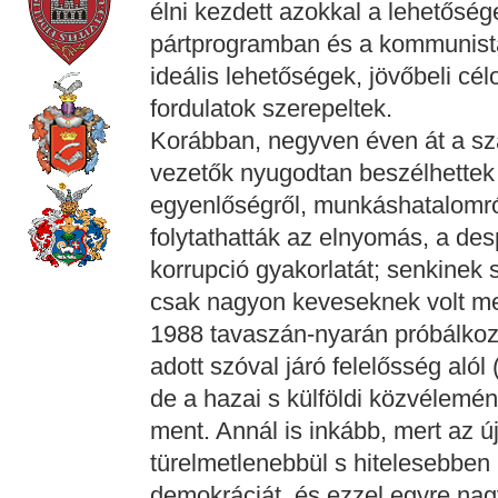
élni kezdett azokkal a lehetősé
pártprogramban és a kommunista
ideális lehetőségek, jövőbeli cél
fordulatok szerepeltek.
Korábban, negyven éven át a sz
vezetők nyugodtan beszélhettek
egyenlőségről, munkáshatalomról
folytathatták az elnyomás, a de
korrupció gyakorlatát; senkinek 
csak nagyon keveseknek volt mer
1988 tavaszán-nyarán próbálkoz
adott szóval járó felelősség aló
de a hazai s külföldi közvélemé
ment. Annál is inkább, mert az ú
türelmetlenebbül s hitelesebben
demokráciát, és ezzel egyre nag