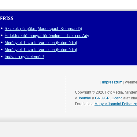
FRISS
Sziszek püspöke (Maderspach Kommandó)
Érdekfeszítő magyar történelem – Tisza és Ady
Merénylet Tisza István ellen (Fotómédia)
Merénylet Tisza István ellen (Fotómédia)
Imával a győzelemért!
|
Impresszum
| webme
Copyright © 2026 FotoMedia. Minden 
A
Joomla!
a
GNU/GPL licenc
alatt kia
Fordította a
Magyar Joomla! Felhaszn