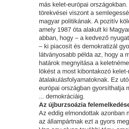
más kelet-európai országokban. 
törekvései viszont a semlegesség
magyar politikának. A pozitív kö
amely 1987 óta alakult ki Magya
abban, hogy – a kedvező nyuga
– ki piacosít és demokratizál g
látványosabb példa az, hogy a 
határok megnyitása a keletnémet
lökést a most kibontakozó kelet
átalakulásfolyamatoknak. Ez utób
európai országban gyorsíthatja m
... demokráciáig.
Az újburzsoázia felemelkedés
Az eddig elmondottak azonban
az állampártnak ezt a gyors me