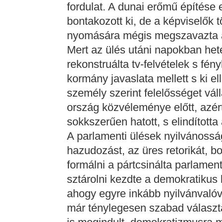
fordulat. A dunai erőmű építése
bontakozott ki, de a képviselők
nyomására mégis megszavazta a 
Mert az ülés utáni napokban hete
rekonstruálta tv-felvételek s fén
kormány javaslata mellett s ki el
személy szerint felelősséget váll
ország közvéleménye előtt, azér
sokkszerűen hatott, s elindította
A parlamenti ülések nyilvánossá
hazudozást, az üres retorikát, b
formálni a pártcsinálta parlament
sztárolni kezdte a demokratikus k
ahogy egyre inkább nyilvánvalóv
már ténylegesen szabad választ