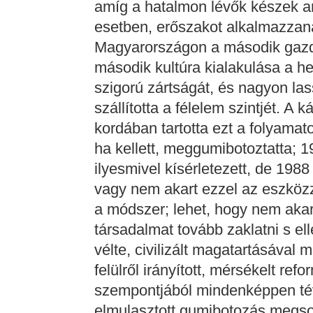
amíg a hatalmon lévők készek a
esetben, erőszakot alkalmazzan
Magyarországon a második gazd
második kultúra kialakulása a he
szigorú zártságát, és nagyon la
szállította a félelem szintjét. A
kordában tartotta ezt a folyamat
ha kellett, meggumibotoztatta; 
ilyesmivel kísérletezett, de 198
vagy nem akart ezzel az eszközze
a módszer; lehet, hogy nem akar
társadalmat tovább zaklatni s ell
vélte, civilizált magatartásával
felülről irányított, mérsékelt re
szempontjából mindenképpen tév
elmulasztott gumibotozás megso