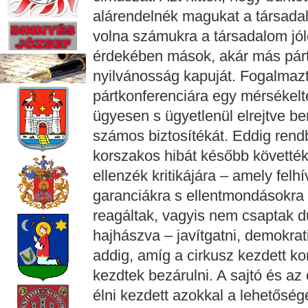
alárendelnék magukat a társada
volna számukra a társadalom jólé
érdekében mások, akár más párto
nyilvánosság kapuját. Fogalmazt
pártkonferenciára egy mérsékel
ügyesen s ügyetlenül elrejtve be
számos biztosítékát. Eddig rendbe
korszakos hibát később követték 
ellenzék kritikájára – amely felhí
garanciákra s ellentmondásokra –
reagáltak, vagyis nem csaptak 
hajhászva – javítgatni, demokrat
addig, amíg a cirkusz kezdett ko
kezdtek bezárulni. A sajtó és az
élni kezdett azokkal a lehetősé