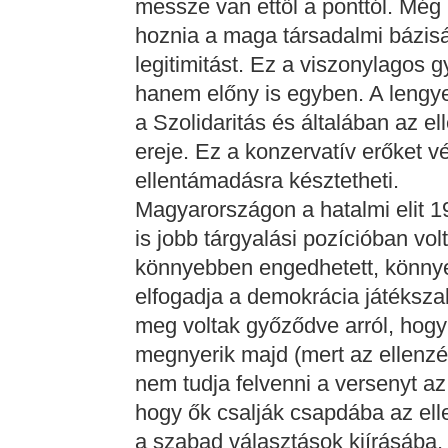
messze van ettől a ponttól. Még be
hoznia a maga társadalmi bázisát
legitimitást. Ez a viszonylagos
hanem előny is egyben. A lengyel
a Szolidaritás és általában az e
ereje. Ez a konzervatív erőket v
ellentámadásra késztetheti.
Magyarországon a hatalmi elit 
is jobb tárgyalási pozícióban vol
könnyebben engedhetett, könny
elfogadja a demokrácia játéksza
meg voltak győződve arról, hogy
megnyerik majd (mert az ellenzé
nem tudja felvenni a versenyt az
hogy ők csalják csapdába az el
a szabad választások kiírásába