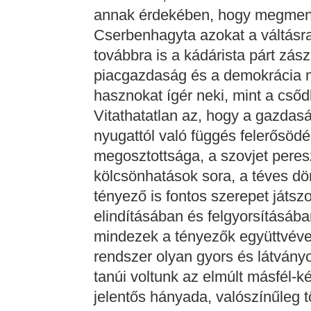
annak érdekében, hogy megmentse
Cserbenhagyta azokat a váltásra,
továbbra is a kádárista párt zász
piacgazdaság és a demokrácia 
hasznokat ígér neki, mint a cső
Vitathatatlan az, hogy a gazdas
nyugattól való függés felerősödé
megosztottsága, a szovjet peresz
kölcsönhatások sora, a téves d
tényező is fontos szerepet játsz
elindításában és felgyorsításáb
mindezek a tényezők együttvéve
rendszer olyan gyors és látvány
tanúi voltunk az elmúlt másfél-k
jelentős hányada, valószínűleg 