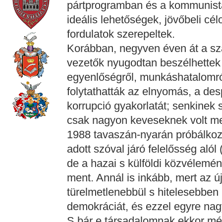
pártprogramban és a kommunista
ideális lehetőségek, jövőbeli cél
fordulatok szerepeltek.
Korábban, negyven éven át a sz
vezetők nyugodtan beszélhettek
egyenlőségről, munkáshatalomról
folytathatták az elnyomás, a de
korrupció gyakorlatát; senkinek 
csak nagyon keveseknek volt mer
1988 tavaszán-nyarán próbálkoz
adott szóval járó felelősség aló
de a hazai s külföldi közvélemé
ment. Annál is inkább, mert az ú
türelmetlenebbül s hitelesebben
demokráciát, és ezzel egyre nag
S bár e társadalomnak ekkor még