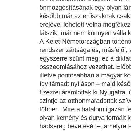
önmozgósításának egy olyan lán
később már az erőszaknak csak 
erejével lehetett volna megféke
látszik, már nem könnyen vállal
A Kelet-Németországban történte
rendszer zártsága és, másfelől, 
egyszerre szűnt meg; ez a dikta
összeomlásához vezethet. Előbb a
illetve pontosabban a magyar ko
így támadt nyíláson – majd kés
tízezrei áramlottak ki Nyugatra, ú
szintje az otthonmaradottak szív
többen. Mire a hatalom igazán f
olyan kemény és durva formáit ke
hadsereg bevetését –, amelyre H