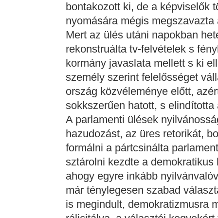
bontakozott ki, de a képviselők
nyomására mégis megszavazta a 
Mert az ülés utáni napokban hete
rekonstruálta tv-felvételek s fén
kormány javaslata mellett s ki el
személy szerint felelősséget váll
ország közvéleménye előtt, azér
sokkszerűen hatott, s elindította
A parlamenti ülések nyilvánossá
hazudozást, az üres retorikát, b
formálni a pártcsinálta parlament
sztárolni kezdte a demokratikus k
ahogy egyre inkább nyilvánvalóv
már ténylegesen szabad választ
is megindult, demokratizmusra