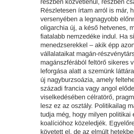
részben közvetlenül, részben csa
Részletesen írtam arról is már,
versenyében a legnagyobb előnny
oligarchia új, a késő hetvenes, 
fiatalabb nemzedéke indul. Ha si
menedzserekkel – akik épp azon
vállalataikat magán-részvénytár
magánszférából feltörő sikeres 
leforgása alatt a szemünk láttára
új nagyburzsoázia, amely felteh
századi francia vagy angol elődei
viselkedésében célratörő, pragma
lesz ez az osztály. Politikailag
tudja még, hogy milyen politikai
koalícióhoz közeledjék. Egyelőre
követett el, de az elmúlt hetek