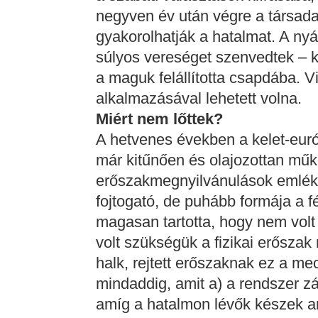
negyven év után végre a társad
gyakorolhatják a hatalmat. A ny
súlyos vereséget szenvedtek – ki
a maguk felállította csapdába. 
alkalmazásával lehetett volna.
Miért nem lőttek?
A hetvenes években a kelet-euró
már kitűnően és olajozottan műk
erőszakmegnyilvánulások emlék
fojtogató, de puhább formája a fé
magasan tartotta, hogy nem volt
volt szükségük a fizikai erőszak
halk, rejtett erőszaknak ez a 
mindaddig, amit a) a rendszer zá
amíg a hatalmon lévők készek a