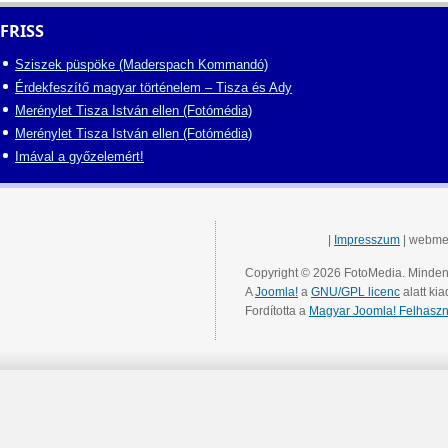
FRISS
Sziszek püspöke (Maderspach Kommandó)
Érdekfeszítő magyar történelem – Tisza és Ady
Merénylet Tisza István ellen (Fotómédia)
Merénylet Tisza István ellen (Fotómédia)
Imával a győzelemért!
|
Impresszum
| webme
Copyright © 2026 FotoMedia. Minden 
A
Joomla!
a
GNU/GPL licenc
alatt kia
Fordította a
Magyar Joomla! Felhaszn