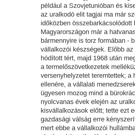
például a Szovjetunióban és kis
az uralkodó elit tagjai ma már sz
időközben összebarkácsolódott 
Magyarországon már a hatvanas
bármennyire is torz formában -
vállalkozói készségek. Előbb a
hódított tért, majd 1968 után megi
a termelőszövetkezetek melléküz
versenyhelyzetet teremtettek; 
ellenére, a vállalati menedzsere
ügyesen mozog mind a bürokráci
nyolcvanas évek elején az uralko
kisvállalkozások előtt; tette ezt
gazdasági válság erre kényszeríte
mert ebbe a vállalkozói hullámb