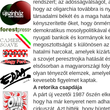
rendszert; az adósságválságot, a
hogy az oligarchia továbbra is n
társadalmi békét és a maga hatal
kényszerítette őket, hogy önmérsé
demokratikus mosolypolitikával 
nyugati bankok és kormányok ke
megosztottságát s különösen az új
hatalmi harcokat, amelyek kizárt
a szovjet peresztrojka hatását é
elsősorban a magyarországi fol
olyan tényezőt elemzek, amelye
kevesebb figyelmet kaptak.
A retorika csapdája
A párt új vezetői 1987 őszén elke
hogy ha már kenyeret nem adhat
cirkuszát. Azt hitték, hogy bünte