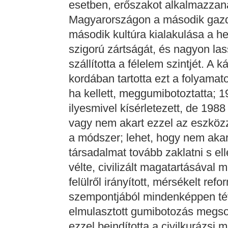
esetben, erőszakot alkalmazzan
Magyarországon a második gazd
második kultúra kialakulása a he
szigorú zártságát, és nagyon la
szállította a félelem szintjét. A
kordában tartotta ezt a folyamat
ha kellett, meggumibotoztatta; 
ilyesmivel kísérletezett, de 198
vagy nem akart ezzel az eszközze
a módszer; lehet, hogy nem akar
társadalmat tovább zaklatni s ell
vélte, civilizált magatartásával
felülről irányított, mérsékelt re
szempontjából mindenképpen tév
elmulasztott gumibotozás megso
ezzel beindította a civilkurázs