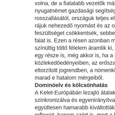
volna, de a fiatalabb vezetők már
nyugatnémet gazdasági segítsé
rosszallásától, országuk teljes e
rájuk nehezedő nyomást és az o
feszültséget csökkentsék, sebbel
falat is. Ezen a résen azonban
színültig töltő félelem áramlik ki
egy része is, még akkor is, ha a
közlekedőedényeiben, az erősza
eltorzított jogrendben, a nómenk
marad e hatalom mérgeiből.
Dominóelv és kölcsönhatás
A Kelet-Európábán lezajló átala
szinkronizálva és egyenirányítv
együttesen hamarabb kiváltottá
reflexeit, hanem azért is, mert