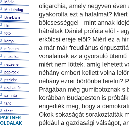
Média
oligarchia, amely negyven éven 
Modellvilág
gyakorolta ezt a hatalmat? Miért
Bim-Bam
bölcsességgel - mint annak idej
film
hátráltak Dániel próféta elől - e
fotó
erkölcsi ereje elől? Miért ez a h
könyv
a már-már freudiánus önpusztítá
múzeum
vonalainak ez a gyorsuló ütemű
muzsika
miért nem lőttek, amíg lehetett 
népzene
néhány embert kellett volna lel
pop-rock
néhány ezret börtönbe terelni? 
pszicho
szabadtér
Prágában még gumibotoznak s b
színház
korábban Budapesten is próbálko
tánc
engedték meg, hogy a demokrati
tárlat
Okok sokaságát sorakoztatták má
PARTNER
például a gazdasági válságot, a
OLDALAK