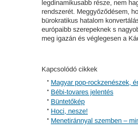
legdinamikusabb része, nem hagy
rendszerét. Meggyőződésem, hog
bürokratikus hatalom konvertálá
európaibb szerepeknek s nagyob
meg igazán és véglegesen a Kád
Kapcsolódó cikkek
Magyar pop-rockzenészek, é
Bébi-tovares jelentés
Büntetőkép
Hoci, nesze!
Menetiránnyal szemben – mi