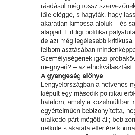
ráadásul még rossz szervezőnek is
tőle eléggé, s hagyták, hogy las
akaratlan kimossa alóluk – és sa
alapjait. Eddigi politikai pályaf
de azt még legélesebb kritikusai
felbomlasztásában mindenképpen 
Személyiségének igazi próbaköve
megnyeri? – az elnökválasztást.
A gyengeség előnye
Lengyelországban a hetvenes-n
kiépült egy második politikai erő
hatalom, amely a közelmúltban 
egyértelműen bebizonyította, h
uralkodó párt mögött áll; bebizo
nélküle s akarata ellenére korm