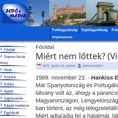
Fotóügynökség
Sajtóügynökség
Fot
Impresszum
Főoldal
Főoldal
Miért nem lőttek? (Vi
Soproni Arcok
Anno
2025. április 18. péntek
Adminisztrátor
Hírek
1989. november 23. -
Hankiss E
Krónika
Már Spanyolország és Portugáli
Kritika
Ajánló
látvány volt az, ahogy a paranc
Sajtószemle
Magyarországon, Lengyelország
Kárpát-medence
ban történt, az még lélegzeteláll
Egyházak
Miért adta/adja fel a hatalmát, 