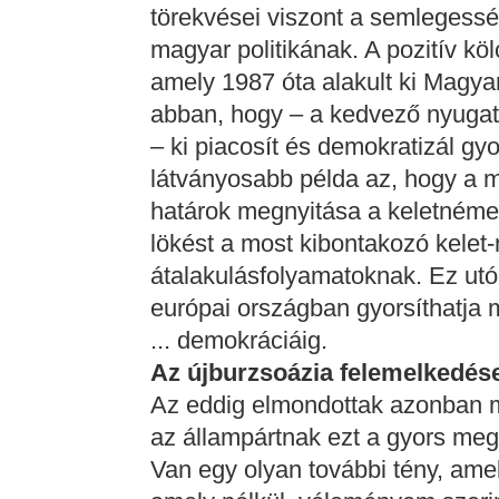
törekvései viszont a semlegesség
magyar politikának. A pozitív kö
amely 1987 óta alakult ki Magya
abban, hogy – a kedvező nyuga
– ki piacosít és demokratizál g
látványosabb példa az, hogy a 
határok megnyitása a keletnémet
lökést a most kibontakozó kelet
átalakulásfolyamatoknak. Ez utób
európai országban gyorsíthatja m
... demokráciáig.
Az újburzsoázia felemelkedés
Az eddig elmondottak azonban
az állampártnak ezt a gyors me
Van egy olyan további tény, amel