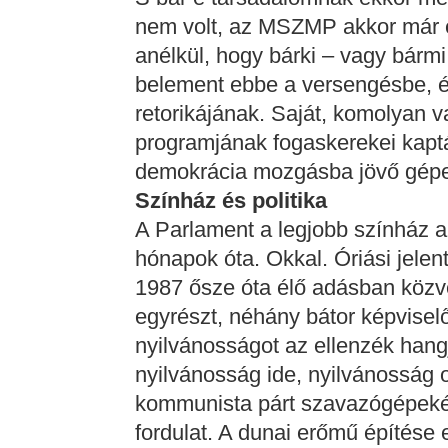
nem volt, az MSZMP akkor már 
anélkül, hogy bárki – vagy bármi
belement ebbe a versengésbe, és
retorikájának. Saját, komolyan 
programjának fogaskerekei kapták
demokrácia mozgásba jövő gép
Színház és politika
A Parlament a legjobb színház 
hónapok óta. Okkal. Óriási jelen
1987 ősze óta élő adásban közvet
egyrészt, néhány bátor képviselő
nyilvánosságot az ellenzék hangj
nyilvánosság ide, nyilvánosság 
kommunista párt szavazógépekén
fordulat. A dunai erőmű építése