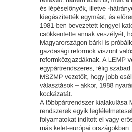
és lépéselőnyök, illetve -hátrá
kiegészítették egymást, és előre
1981-ben bevezetett lengyel kat
csökkentette annak veszélyét, 
Magyarországon bárki is próbál
gazdasági reformok viszont valós
reformközgazdáknak. A LEMP ve
egypártrendszeres, félig szabad
MSZMP vezetőit, hogy jobb eséll
választások – akkor, 1988 nyar
kockázatát.
A többpártrendszer kialakulása 
rendszerek egyik legfélelmetese
folyamatokat indított el vagy erős
más kelet-európai országokban. 