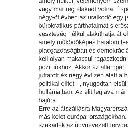
amely nélkül, véleményem szerint
vagy már rég elakadt volna. Ésp
négy-öt évben az uralkodó egy je
bürokratikus párthatalmát s erő
veszteség nélkül alakíthatja át 
amely működőképes hatalom lesz
piacgazdaságban és demokráciá
kell olyan makacsul ragaszkodni
pozíciókhoz. Akkor az állampárt 
juttatott és négy évtized alatt a
politikai elitet –, nyugodtan els
hullámaiban. Az elit legjava már 
hajóra.
Erre az átszállásra Magyarorszá
más kelet-európai országokban. I
szakadék az úgynevezett tervga