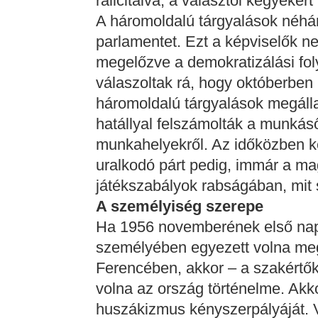
rálicitálva, a választói kegyekért
A háromoldalú tárgyalások néhán
parlamentet. Ezt a képviselők n
megelőzve a demokratizálási fo
válaszoltak rá, hogy októberben 
háromoldalú tárgyalások megál
hatállyal felszámolták a munkáső
munkahelyekről. Az időközben k
uralkodó párt pedig, immár a ma
játékszabályok rabságában, mit 
A személyiség szerepe
Ha 1956 novemberének első nap
személyében egyezett volna m
Ferencében, akkor – a szakértők
volna az ország történelme. Akko
huszákizmus kényszerpályáját. V