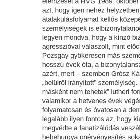
elemzését a HVG 1989. október
azt, hogy igen nehéz helyzetben 
átalakulásfolyamat kellős közep
személyiségek is elbizonytalano
legyen mondva, hogy a kínzó bi
agresszióval válaszolt, mint előd
Pozsgay gyökeresen más személyi
hosszú évek óta, a bizonytalansá
azért, mert – szemben Grósz Kár
„belülről irányított” személyiség.
másként nem tehetek” lutheri for
valamikor a hetvenes évek végé
folyamatosan és óvatosan a dem
legalább ilyen fontos az, hogy 
megvédte a fanatizálódás veszélyé
hebehurgya önérvényesítés soka