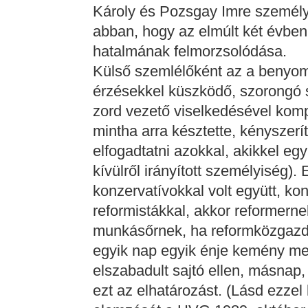
Károly és Pozsgay Imre személyi
abban, hogy az elmúlt két évben 
hatalmának felmorzsolódása.
Külső szemlélőként az a benyo
érzésekkel küszködő, szorongó 
zord vezető viselkedésével komp
mintha arra késztette, kényszerí
elfogadtatni azokkal, akikkel egy
kívülről irányított személyiség).
konzervatívokkal volt együtt, ko
reformistákkal, akkor reformern
munkásőrnek, ha reformközgazd
egyik nap egyik énje kemény meg
elszabadult sajtó ellen, másnap,
ezt az elhatározást. (Lásd ezzel