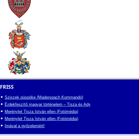
FRISS
Sziszek püspöke (Maderspach Kommandó)
Érdekfeszítő magyar történelem – Tisza és Ady
Merénylet Tisza István ellen (Fotómédia)
Merénylet Tisza István ellen (Fotómédia)
Imával a győzelemért!