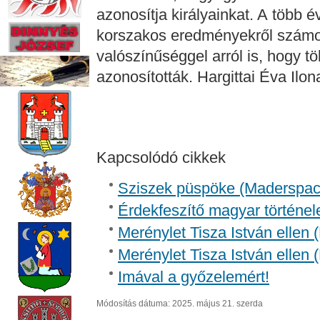
azonosítja királyainkat. A több é
korszakos eredményekről számo
valószínűséggel arról is, hogy t
azonosították. Hargittai Éva Ilo
Kapcsolódó cikkek
Sziszek püspöke (Madersp
Érdekfeszítő magyar történel
Merénylet Tisza István ellen 
Merénylet Tisza István ellen 
Imával a győzelemért!
Módosítás dátuma: 2025. május 21. szerda