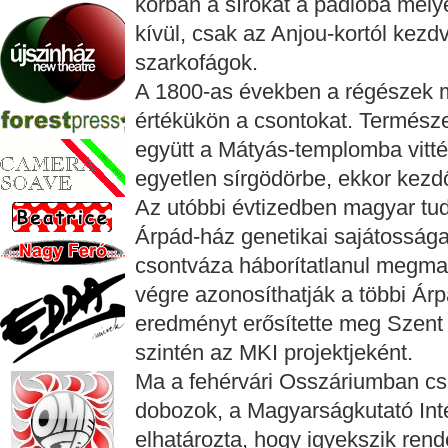
korban a sírokat a padlóba mélye
kívül, csak az Anjou-kortól kezdv
szarkofágok.
A 1800-as években a régészek m
értékükön a csontokat. Természe
együtt a Mátyás-templomba vitté
egyetlen sírgödörbe, ekkor kezd
Az utóbbi évtizedben magyar tu
Árpád-ház genetikai sajátosságait
csontváza háborítatlanul megmara
végre azonosíthatják a többi Árpá
eredményt erősítette meg Szent 
szintén az MKI projektjeként.
Ma a fehérvári Osszáriumban cs
dobozok, a Magyarságkutató Inté
elhatározta, hogy igyekszik rend