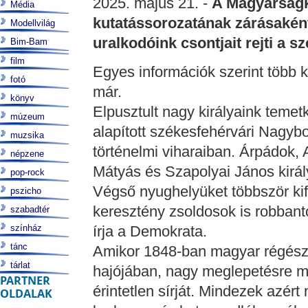
2025. május 21. -
A Magyarságku
Média
kutatássorozatának zárásaként
Modellvilág
uralkodóink csontjait rejti a 
Bim-Bam
film
Egyes információk szerint több k
fotó
már.
könyv
Elpusztult nagy királyaink temetk
múzeum
alapított székesfehérvári Nagyb
muzsika
történelmi viharaiban. Árpádok,
népzene
Mátyás és Szapolyai János király
pop-rock
Végső nyughelyüket többször kif
pszicho
keresztény zsoldosok is robbantot
szabadtér
színház
írja a Demokrata.
tánc
Amikor 1848-ban magyar régészek 
tárlat
hajójában, nagy meglepetésre meg
PARTNER
érintetlen sírját. Mindezek azér
OLDALAK