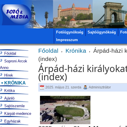
Fotóügynökség
Sajtóügynökség
Fot
Impresszum
Főoldal
Krónika
Árpád-házi k
Főoldal
(index)
Soproni Arcok
Árpád-házi királyoka
Anno
(index)
Hírek
KRÓNIKA
2025. május 21. szerda
Adminisztrátor
Kritika
Ajánló
Sajtószemle
Kárpát-medence
Egyházak