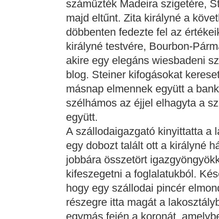
száműzték Madeira szigetére, St
majd eltűnt. Zita királyné a köve
döbbenten fedezte fel az értéke
királyné testvére, Bourbon-Párma
akire egy elegáns wiesbadeni szá
blog. Steiner kifogásokat kerese
másnap elmennek együtt a bank
szélhámos az éjjel elhagyta a sz
együtt.
A szállodaigazgató kinyittatta a
egy dobozt talált ott a királyné
jobbára összetört igazgyöngyök
kifeszegetni a foglalatukból. Kés
hogy egy szállodai pincér elmon
részegre itta magát a lakosztál
egymás fején a koronát, amelyben