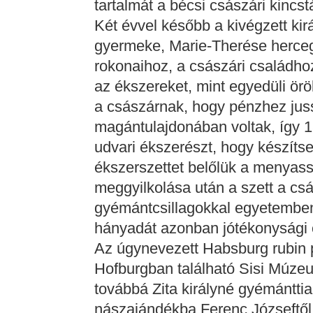
tartalmát a bécsi császári kincst
Két évvel később a kivégzett kir
gyermeke, Marie-Therése herceg
rokonaihoz, a császári családho
az ékszereket, mint egyedüli ör
a császárnak, hogy pénzhez jus
magántulajdonában voltak, így 
udvari ékszerészt, hogy készít
ékszerszettet belőlük a menyas
meggyilkolása után a szett a csá
gyémántcsillagokkal egyetemben
hányadát azonban jótékonysági c
Az úgynevezett Habsburg rubin 
Hofburgban található Sisi Múzeu
továbbá Zita királyné gyémánttia
nászajándékba Ferenc Józseftől