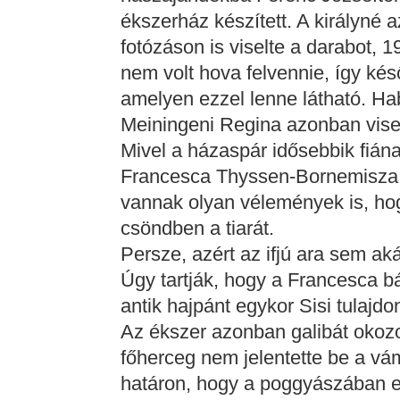
ékszerház készített. A királyné 
fotózáson is viselte a darabot,
nem volt hova felvennie, így ké
amelyen ezzel lenne látható. Ha
Meiningeni Regina azonban visel
Mivel a házaspár idősebbik fiána
Francesca Thyssen-Bornemisza 
vannak olyan vélemények is, ho
csöndben a tiarát.
Persze, azért az ifjú ara sem ak
Úgy tartják, hogy a Francesca b
antik hajpánt egykor Sisi tulajdo
Az ékszer azonban galibát okozot
főherceg nem jelentette be a vám
határon, hogy a poggyászában eg