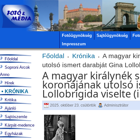
Fotóügynökség
Sajtóügynökség
Fot
Impresszum
Főoldal
Krónika
A magyar kirá
Főoldal
utolsó ismert darabját Gina Lollo
Soproni Arcok
A magyar királynék sz
Anno
koronájának utolsó i
Hírek
Lollobrigida viselte 
KRÓNIKA
Kritika
2025. október 23. csütörtök
Adminisztrátor
Ajánló
Sajtószemle
Kárpát-medence
Egyházak