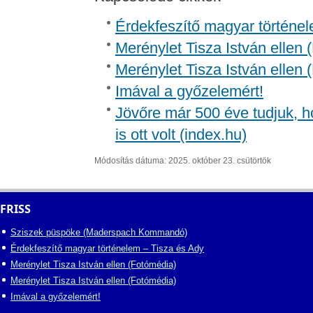
Érdekfeszítő magyar történel
Merénylet Tisza István ellen 
Merénylet Tisza István ellen 
Imával a győzelemért!
Jövőre már 500 éve tudjuk, h
is ott volt (index.hu)
Módosítás dátuma: 2025. október 23. csütörtök
FRISS
Sziszek püspöke (Maderspach Kommandó)
Érdekfeszítő magyar történelem – Tisza és Ady
Merénylet Tisza István ellen (Fotómédia)
Merénylet Tisza István ellen (Fotómédia)
Imával a győzelemért!