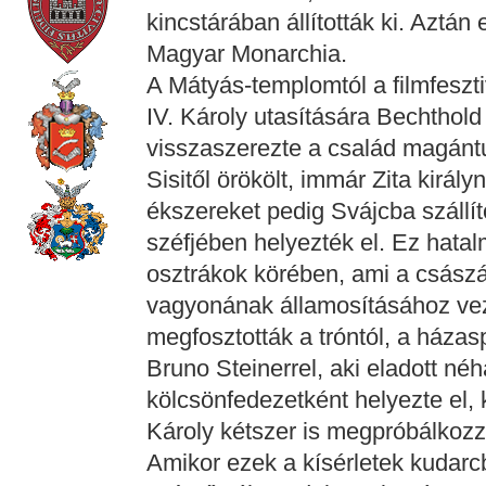
kincstárában állították ki. Aztá
Magyar Monarchia.
A Mátyás-templomtól a filmfeszti
IV. Károly utasítására Bechthold
visszaszerezte a család magántu
Sisitől örökölt, immár Zita király
ékszereket pedig Svájcba szállí
széfjében helyezték el. Ez hatal
osztrákok körében, ami a csász
vagyonának államosításához veze
megfosztották a tróntól, a házas
Bruno Steinerrel, aki eladott néh
kölcsönfedezetként helyezte el, k
Károly kétszer is megpróbálkozz
Amikor ezek a kísérletek kudarcb