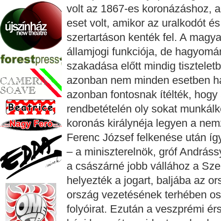
volt az 1867-es koronázáshoz, 
eset volt, amikor az uralkodót é
szertartáson kenték fel. A magy
államjogi funkciója, de hagyomá
szakadása előtt mindig tisztelet
azonban nem minden esetben haj
azonban fontosnak ítélték, hogy
rendbetételén oly sokat munkálko
koronás királynéja legyen a nem
Ferenc József felkenése után íg
– a miniszterelnök, gróf András
a császárné jobb vállához a Sze
helyezték a jogart, baljába az o
ország vezetésének terhében oszt
folyóirat. Ezután a veszprémi ér