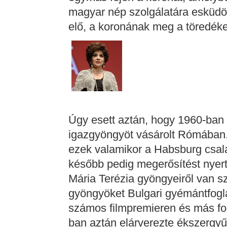
magyar nép szolgálatára esküdöt
elő, a koronának meg a töredéke
Úgy esett aztán, hogy 1960-ban G
igazgyöngyöt vásárolt Rómában.
ezek valamikor a Habsburg csal
később pedig megerősítést nyert,
Mária Terézia gyöngyeiről van sz
gyöngyöket Bulgari gyémántfogla
számos filmpremieren és más fo
ban aztán elárverezte ékszergyű