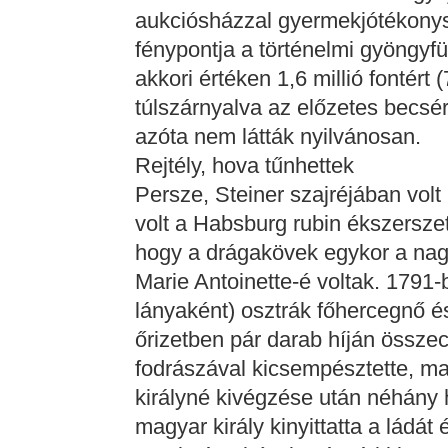
aukciósházzal gyermekjótékonys
fénypontja a történelmi gyöngyfü
akkori értéken 1,6 millió fontért (
túlszárnyalva az előzetes becsér
azóta nem látták nyilvánosan.
Rejtély, hova tűnhettek
Persze, Steiner szajréjában volt 
volt a Habsburg rubin ékszersze
hogy a drágakövek egykor a nagy
Marie Antoinette-é voltak. 1791-
lányaként) osztrák főhercegnő é
őrizetben pár darab híján össze
fodrászával kicsempésztette, ma
királyné kivégzése után néhány 
magyar király kinyittatta a ládát 