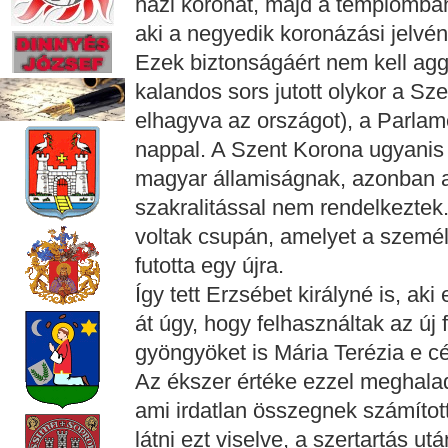
házi koronát, majd a templomban f
aki a negyedik koronázási jelvényt
Ezek biztonságáért nem kell ag
kalandos sors jutott olykor a Sz
elhagyva az országot), a Parlame
nappal. A Szent Korona ugyanis 
magyar államiságnak, azonban a 
szakralitással nem rendelkeztek
voltak csupán, amelyet a személy
futotta egy újra.
Így tett Erzsébet királyné is, aki
át úgy, hogy felhasználtak az új
gyöngyöket is Mária Terézia e cé
Az ékszer értéke ezzel meghalad
ami irdatlan összegnek számítot
látni ezt viselve, a szertartás u