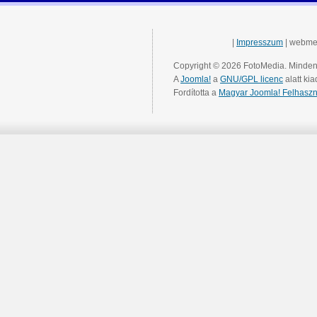
|
Impresszum
| webme
Copyright © 2026 FotoMedia. Minden 
A
Joomla!
a
GNU/GPL licenc
alatt kia
Fordította a
Magyar Joomla! Felhaszn