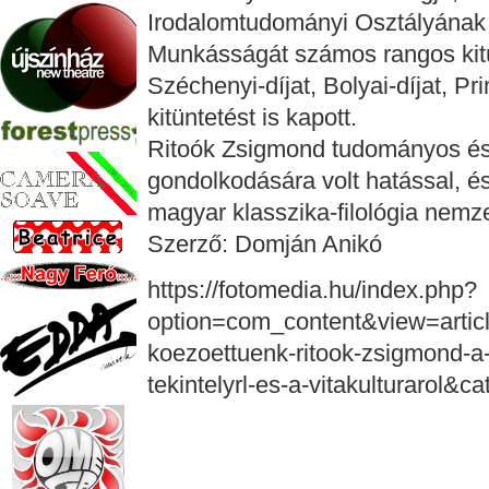
Irodalomtudományi Osztályának e
Munkásságát számos rangos kitü
Széchenyi-díjat, Bolyai-díjat, Pr
kitüntetést is kapott.
Ritoók Zsigmond tudományos és
gondolkodására volt hatással, é
magyar klasszika-filológia nemz
Szerző: Domján Anikó
https://fotomedia.hu/index.php?
option=com_content&view=articl
koezoettuenk-ritook-zsigmond-
tekintelyrl-es-a-vitakulturarol