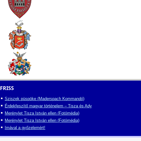
FRISS
Sziszek püspöke (Maderspach Kommandó)
Érdekfeszítő magyar történelem – Tisza és Ady
Merénylet Tisza István ellen (Fotómédia)
Merénylet Tisza István ellen (Fotómédia)
Imával a győzelemért!