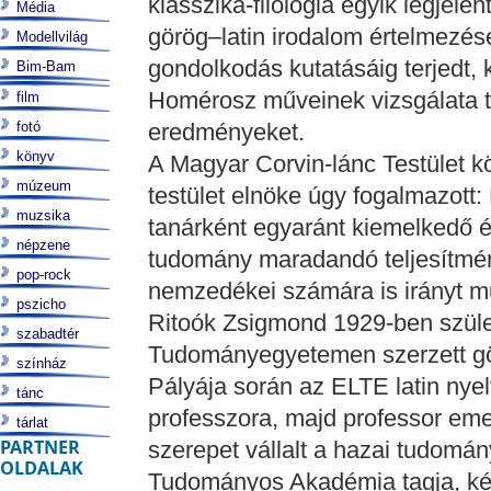
klasszika-filológia egyik legjel
Média
görög–latin irodalom értelmezését
Modellvilág
gondolkodás kutatásáig terjedt, 
Bim-Bam
Homérosz műveinek vizsgálata te
film
fotó
eredményeket.
könyv
A Magyar Corvin-lánc Testület k
múzeum
testület elnöke úgy fogalmazott
muzsika
tanárként egyaránt kiemelkedő é
népzene
tudomány maradandó teljesítmény
pop-rock
nemzedékei számára is irányt mu
pszicho
Ritoók Zsigmond 1929-ben szüle
szabadtér
Tudományegyetemen szerzett gör
színház
Pályája során az ELTE latin nyel
tánc
professzora, majd professor emer
tárlat
PARTNER
szerepet vállalt a hazai tudomá
OLDALAK
Tudományos Akadémia tagja, ké