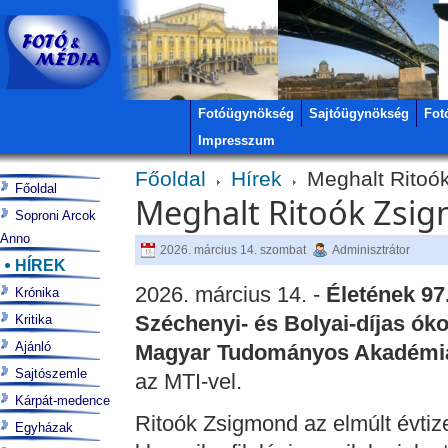
Fotóügynökség
Sajtóügynökség
Fot
Impresszum
Főoldal
Hírek
Meghalt Ritoó
Főoldal
Meghalt Ritoók Zsi
Soproni Arcok
Anno
2026. március 14. szombat
Adminisztrátor
HÍREK
2026. március 14. -
Életének 97
Krónika
Széchenyi- és Bolyai-díjas óko
Kritika
Ajánló
Magyar Tudományos Akadémia
Sajtószemle
az MTI-vel.
Kárpát-medence
Ritoók Zsigmond az elmúlt évt
Egyházak