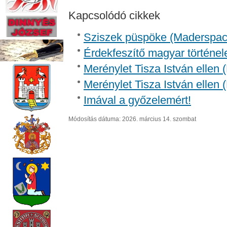
Kapcsolódó cikkek
Sziszek püspöke (Madersp
Érdekfeszítő magyar történel
Merénylet Tisza István ellen 
Merénylet Tisza István ellen 
Imával a győzelemért!
Módosítás dátuma: 2026. március 14. szombat