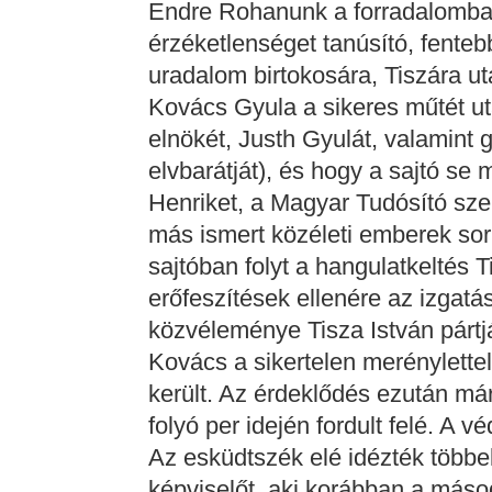
Endre Rohanunk a forradalomba c
érzéketlenséget tanúsító, fenteb
uradalom birtokosára, Tiszára ut
Kovács Gyula a sikeres műtét ut
elnökét, Justh Gyulát, valamint 
elvbarátját), és hogy a sajtó se
Henriket, a Magyar Tudósító szer
más ismert közéleti emberek sor
sajtóban folyt a hangulatkeltés 
erőfeszítések ellenére az izgat
közvéleménye Tisza István pártjár
Kovács a sikertelen merénylettel
került. Az érdeklődés ezután má
folyó per idején fordult felé. A 
Az esküdtszék elé idézték többe
képviselőt, aki korábban a más