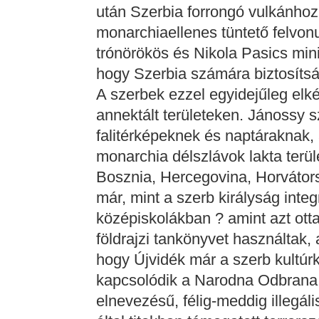
után Szerbia forrongó vulkánhoz 
monarchiaellenes tüntető felvon
trónörökös és Nikola Pasics min
hogy Szerbia számára biztosítsá
A szerbek ezzel egyidejűleg elké
annektált területeken. Jánossy s
falitérképeknek és naptáraknak
monarchia délszlávok lakta terül
Bosznia, Hercegovina, Horváto
már, mint a szerb királyság integ
középiskolákban ? amint azt otta
földrajzi tankönyvet használtak,
hogy Újvidék már a szerb kultúr
kapcsolódik a Narodna Odbrana
elnevezésű, félig-meddig illegál