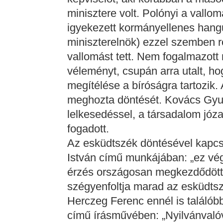
minisztere volt. Polónyi a vall
igyekezett kormányellenes hangul
miniszterelnök) ezzel szemben r
vallomást tett. Nem fogalmazott 
véleményt, csupán arra utalt, 
megítélése a bíróságra tartozik.
meghozta döntését. Kovács Gyulá
lelkesedéssel, a társadalom józ
fogadott.
Az esküdtszék döntésével kapcso
István című munkájában: „ez vég
érzés országosan megkezdődött p
szégyenfoltja marad az esküdtsz
Herczeg Ferenc ennél is találóbb
című írásművében: „Nyilvánvalóvá