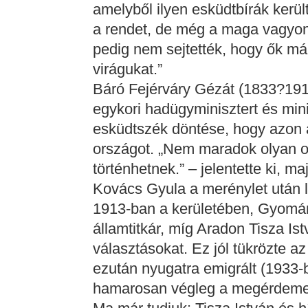
amelyből ilyen esküdtbírák ker
a rendet, de még a maga vagyoná
pedig nem sejtették, hogy ők már
virágukat.”
Báró Fejérváry Gézát (1833?1914)
egykori hadügyminisztert és mini
esküdtszék döntése, hogy azon a
országot. „Nem maradok olyan o
történhetnek.” – jelentette ki, 
Kovács Gyula a merénylet után 
1913-ban a kerületében, Gyomán
államtitkár, míg Aradon Tisza Is
választásokat. Ez jól tükrözte a
ezután nyugatra emigrált (1933-b
hamarosan végleg a megérdemel