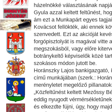
házelnökké választásának napján 
Gyula azzal keltett feltűnést, ho
ám ezt a Munkapárt egyes tagja
Kovácsot fellökték, aki ennek k
szenvedett. Ezt az akcióját kevé
forgópisztolyát is magával vitte
megszokásból, vagy előre kiterve
botránykeltő képviselők közé ta
szokásos módon jutott be.
Horánszky Lajos bankigazgató, í
című munkájában (szerk.: Horáns
merényletet megelőző pillanatokr
„Közfeltűnést keltett Mezőssy Bél
eddig nyugodt vérmérsékletűnek 
és elkezdte fújni, úgy, hogy majd