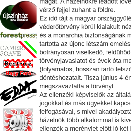
magát. A házelnökre leadott löv
vérző fejjel zuhant a földre.
Ez idő tájt a magyar országgyűl
véderőtörvény körül kialakult né
és a monarchia biztonságának
tartotta az újonc létszám emelés
botrányosan viselkedő, feldühöd
törvényjavaslatot és évek óta me
(folyamatos, hosszan tartó felszó
döntéshozatalt. Tisza június 4-
megszavaztatta a törvényt.
Az ellenzéki képviselők az által
jogokkal és más ügyekkel kapcso
felfogásával, s mivel akadályozt
házelnök több alkalommal is kive
ellenzék a merénylet előtt jó két