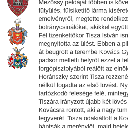
Mezőssy példáját többen is követ
fütyülés, fülsiketítő lárma kísére
emelvényről, megtette rendelkezé
botránycsinálókat, akikkel együtt
Fél tizenkettőkor Tisza István is
megnyitotta az ülést. Ebben a pil
át beugrott a terembe Kovács Gy
padsor melletti helyről ezzel a f
forgópisztolyából reálőtt az elnök
Horánszky szerint Tisza rezzenés
nélkül fogadta az első lövést. N
tartózkodó felesége felé, minteg
Tiszára irányzott újabb két lövé
Kovácsra rontott, aki a nagy tum
fegyverét. Tisza odakiáltott a K
bántsák a merénylőt, majd bejelen