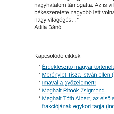
nagyhatalom támogatta. Az is vi
békeszeretete nagyobb lett volna
nagy világégés…”
Attila Bánó
Kapcsolódó cikkek
Érdekfeszítő magyar történel
Merénylet Tisza István ellen 
Imával a győzelemért!
Meghalt Ritoók Zsigmond
Meghalt Tóth Albert, az első
frakciójának egykori tagja (in