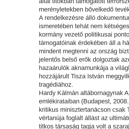
által titokban támogatott terror
merényletekben bővelkedő tevé
A rendelkezésre álló dokument
ismeretében tehát nem kétséges
kormány vezető politikusai pont
támogatóinak érdekében áll a há
mindent megtenni az ország biz
jelentős belső erők dolgoztak az
hazaárulók aknamunkája a világh
hozzájárult Tisza István meggyi
tragédiához.
Hardy Kálmán altábornagynak Az
emlékirataiban (Budapest, 2008.
kritikus minisztertanácson csak 
vértanúja foglalt állást az ultimá
titkos társaság tagja volt a szara