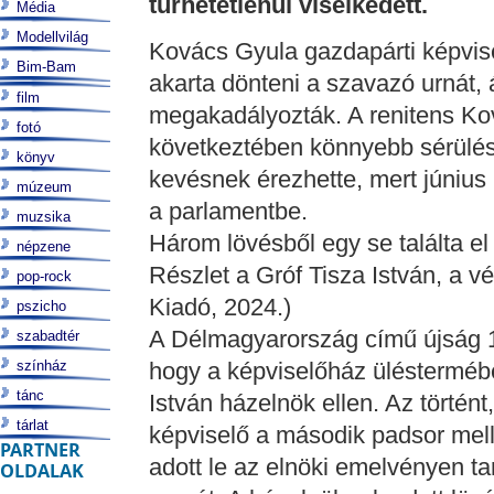
tűrhetetlenül viselkedett.
Média
Modellvilág
Kovács Gyula gazdapárti képvisel
Bim-Bam
akarta dönteni a szavazó urnát,
film
megakadályozták. A renitens Kov
fotó
következtében könnyebb sérülése
könyv
kevésnek érezhette, mert június 
múzeum
a parlamentbe.
muzsika
Három lövésből egy se találta el 
népzene
Részlet a Gróf Tisza István, a v
pop-rock
Kiadó, 2024.)
pszicho
A Délmagyarország című újság 19
szabadtér
színház
hogy a képviselőház üléstermébe
tánc
István házelnök ellen. Az történ
tárlat
képviselő a második padsor mellő
PARTNER
adott le az elnöki emelvényen ta
OLDALAK