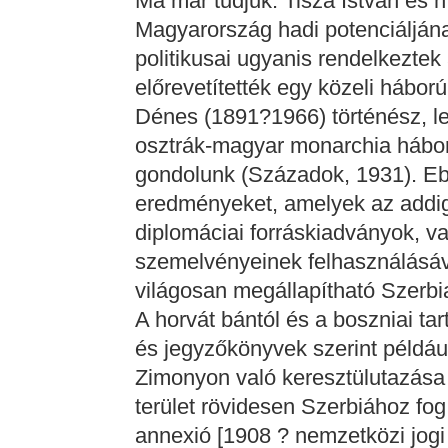
Ma már tudjuk: Tisza István és h
Magyarország hadi potenciáljána
politikusai ugyanis rendelkeztek
előrevetítették egy közeli hábo
Dénes (1891?1966) történész, le
osztrák-magyar monarchia hábor
gondolunk (Századok, 1931). Ebb
eredményeket, amelyek az addig
diplomáciai forráskiadványok, va
szemelvényeinek felhasználásáva
világosan megállapítható Szerbi
A horvát bántól és a boszniai t
és jegyzőkönyvek szerint példáu
Zimonyon való keresztülutazása a
terület rövidesen Szerbiához fog 
annexió [1908 ? nemzetközi jog