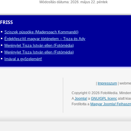
Módosítás dátuma: 2026. május 22. péntek
FRISS
Sziszek püspöke (Maderspach Kommandó)
Érdekfeszítő magyar történelem – Tisza és Ady
Merénylet Tisza István ellen (Fotómédia)
Merénylet Tisza István ellen (Fotómédia)
Imával a győzelemért!
|
Impresszum
| webme
Copyright © 2026 FotoMedia. Minden 
A
Joomla!
a
GNU/GPL licenc
alatt kia
Fordította a
Magyar Joomla! Felhaszn