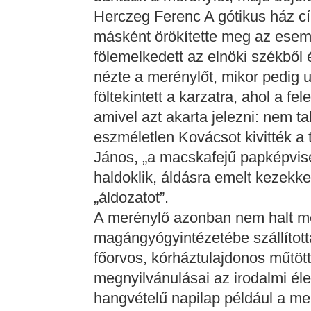
Herczeg Ferenc A gótikus ház c
másként örökítette meg az esemé
fölemelkedett az elnöki székből 
nézte a merénylőt, mikor pedig ut
föltekintett a karzatra, ahol a fel
amivel azt akarta jelezni: nem ta
eszméletlen Kovácsot kivitték a 
János, „a macskafejű papképvisel
haldoklik, áldásra emelt kezekk
„áldozatot”.
A merénylő azonban nem halt 
magángyógyintézetébe szállítot
főorvos, kórháztulajdonos műtött
megnyilvánulásai az irodalmi élet
hangvételű napilap például a me