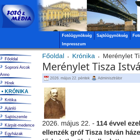
Fotóügynökség
Sajtóügynökség
Fot
Impresszum
Főoldal
Krónika
Merénylet Ti
Főoldal
Merénylet Tisza Istv
Soproni Arcok
Anno
2026. május 22. péntek
Adminisztrátor
Hírek
KRÓNIKA
Kritika
Ajánló
Sajtószemle
2026. május 22. -
114 évvel ezel
Kárpát-medence
ellenzék gróf Tisza István ház
Egyházak