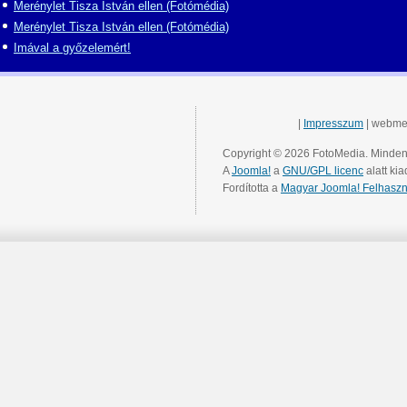
Merénylet Tisza István ellen (Fotómédia)
Merénylet Tisza István ellen (Fotómédia)
Imával a győzelemért!
|
Impresszum
| webme
Copyright © 2026 FotoMedia. Minden 
A
Joomla!
a
GNU/GPL licenc
alatt kia
Fordította a
Magyar Joomla! Felhaszn