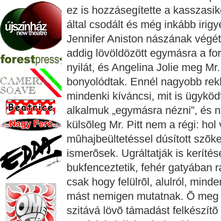
ez is hozzásegítette a kasszasik
által csodált és még inkább irigy
Jennifer Aniston nászának végét 
addig lövöldözött egymásra a fo
nyilát, és Angelina Jolie meg Mr
bonyolódtak. Ennél nagyobb rekl
mindenki kíváncsi, mit is ügyködt
alkalmuk „egymásra nézni”, és ne
külsõleg Mr. Pitt nem a régi: ho
mûhajbeültetéssel dúsított szõke
ismerõsek. Ugráltatják is kerítése
bukfenceztetik, fehér gatyában r
csak hogy felülrõl, alulról, min
mást nemigen mutatnak. Õ meg él
szitává lövõ támadást felkészítõ