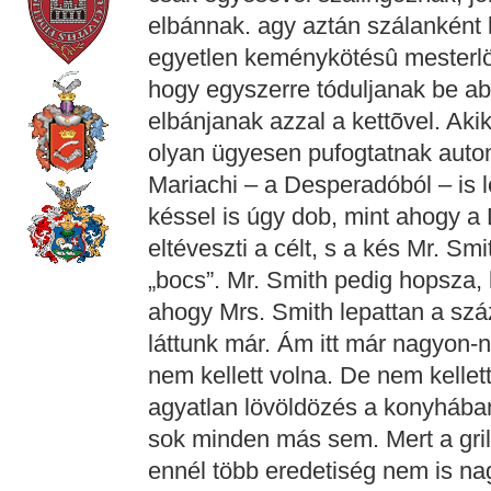
elbánnak. agy aztán szálanként 
egyetlen keménykötésû mesterlö
hogy egyszerre tóduljanak be ab
elbánjanak azzal a kettõvel. A
olyan ügyesen pufogtatnak auto
Mariachi – a Desperadóból – is l
késsel is úgy dob, mint ahogy 
eltéveszti a célt, s a kés Mr. S
„bocs”. Mr. Smith pedig hopsza, 
ahogy Mrs. Smith lepattan a száz
láttunk már. Ám itt már nagyon
nem kellett volna. De nem kelle
agyatlan lövöldözés a konyhába
sok minden más sem. Mert a grill
ennél több eredetiség nem is na