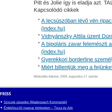
Pitt és Jolie így is eladja azt.
Kapcsolódó cikkek
A lecsúszóban lévő vén ripac
(index.hu)
Vidnyánszky Attila üzent Dúr
A bipoláris zavar felemészti a
(index.hu)
Gyerekkori borderline személ
Miért billentjük meg a fejünk
Módosítás dátuma: 2005. augusztus 17. szerda
FRISS
Sziszek püspöke (Maderspach Kommandó)
Érdekfeszítő magyar történelem – Tisza és Ady