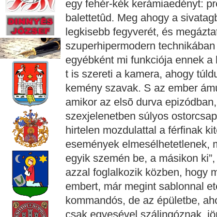
egy fehér-kék kerámiaedényt: pr
balettetûd. Meg ahogy a sivatagb
legkisebb fegyverét, és megáztat
szuperhipermodern technikában 
egyébként mi funkciója ennek a k
t is szereti a kamera, ahogy túl
kemény szavak. S az ember ámu
amikor az elsõ durva epizódban,
szexjelenetben súlyos ostorcsapá
hirtelen mozdulattal a férfinak kit
események elmesélhetetlenek, m
egyik szemén be, a másikon ki”, 
azzal foglalkozik közben, hogy m
embert, már megint sablonnal et
kommandós, de az épületbe, ah
csak egyesével szálingóznak, jön