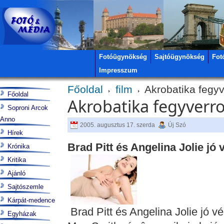
Fotóügynökség
Sajtóügynökség
Fot
Impresszum
Főoldal
film
Akrobatika fegy
Főoldal
Akrobatika fegyverr
Soproni Arcok
Anno
2005. augusztus 17. szerda
Új Szó
Hírek
Brad Pitt és Angelina Jolie jó
Krónika
Kritika
Ajánló
Sajtószemle
Kárpát-medence
Brad Pitt és Angelina Jolie jó v
Egyházak