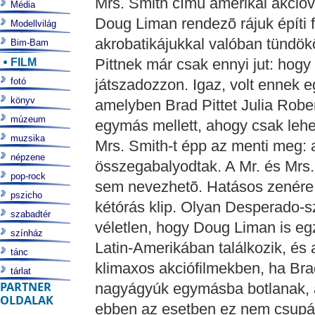
Mrs. Smith címû amerikai akcióv
Média
Doug Liman rendezõ rájuk építi f
Modellvilág
akrobatikájukkal valóban tündök
Bim-Bam
FILM
Pittnek már csak ennyi jut: hog
fotó
játszadozzon. Igaz, volt ennek 
könyv
amelyben Brad Pittet Julia Rober
múzeum
egymás mellett, ahogy csak lehet
muzsika
Mrs. Smith-t épp az menti meg: a
népzene
összegabalyodtak. A Mr. és Mrs.
pop-rock
sem nevezhetõ. Hatásos zenére é
pszicho
kétórás klip. Olyan Desperado-s
szabadtér
véletlen, hogy Doug Liman is egzo
színház
Latin-Amerikában találkozik, és 
tánc
klimaxos akciófilmekben, ha Brad
tárlat
PARTNER
nagyágyúk egymásba botlanak, a
OLDALAK
ebben az esetben ez nem csupán 