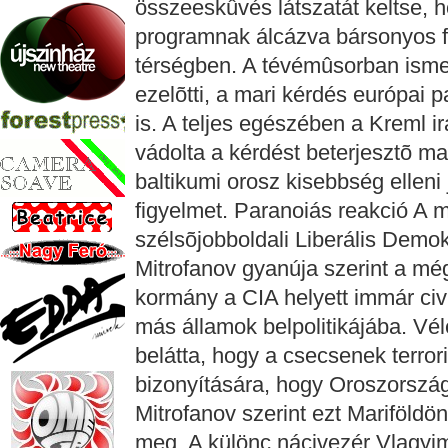
összeeskûvés látszatát keltse, 
programnak álcázva bársonyos fo
térségben. A tévémûsorban ismer
ezelõtti, a mari kérdés európai p
is. A teljes egészében a Kreml ir
vádolta a kérdést beterjesztõ ma
baltikumi orosz kisebbség elleni 
figyelmet. Paranoiás reakció A 
szélsõjobboldali Liberális Demok
Mitrofanov gyanúja szerint a mé
kormány a CIA helyett immár civ
más államok belpolitikájába. Vé
belátta, hogy a csecsenek terror
bizonyítására, hogy Oroszország
Mitrofanov szerint ezt Mariföld
meg. A különc nácivezér Vlagyim