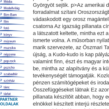
Média
Györgyöt sejtik. p>Az amerikai 
Modellvilág
forradalmat szítani Oroszország
Bim-Bam
vádaskodott egy orosz magántele
film
csatorna Az igazság pillanata c
fotó
a látszatott keltette, mintha ezt
könyv
ismerte volna. A mûsorban nyila
múzeum
marik szervezete, az Öszmari Ta
muzsika
újság, a Kudo-kudo is kap pályáz
népzene
valamint finn, észt és magyar in
pop-rock
be, mintha az alapítvány és a kü
pszicho
szabadtér
tevékenységét támogatják. Kozl
színház
pénzen számítógépeket és irodai
tánc
Összefüggéseket látnak Ez azo
tárlat
pillanata készítõit abban, hogy
PARTNER
elnökkel készített interjú részl
OLDALAK