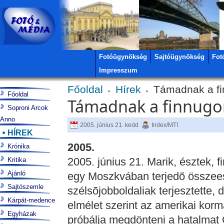
Fotóügynökség
Sajtóügynökség
Fot
Impresszum
Főoldal
Hírek
Támadnak a fi
Főoldal
Támadnak a finnugo
Soproni Arcok
Anno
2005. június 21. kedd
Index/MTI
HÍREK
2005.
Krónika
2005. június 21. Marik, észtek, 
Kritika
Ajánló
egy Moszkvában terjedõ összee
Sajtószemle
szélsõjobboldaliak terjesztette,
Kárpát-medence
elmélet szerint az amerikai korm
Egyházak
próbálja megdönteni a hatalmat