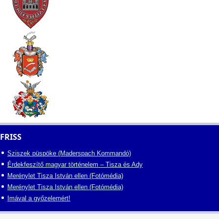
FRISS
Sziszek püspöke (Maderspach Kommandó)
Érdekfeszítő magyar történelem – Tisza és Ady
Merénylet Tisza István ellen (Fotómédia)
Merénylet Tisza István ellen (Fotómédia)
Imával a győzelemért!