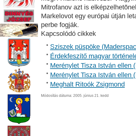
Mitrofanov azt is elképzelhetõnek
Markelovot egy európai útján let
perbe fogják.
Kapcsolódó cikkek
Sziszek püspöke (Madersp
Érdekfeszítő magyar történel
Merénylet Tisza István ellen 
Merénylet Tisza István ellen 
Meghalt Ritoók Zsigmond
Módosítás dátuma: 2005. június 21. kedd