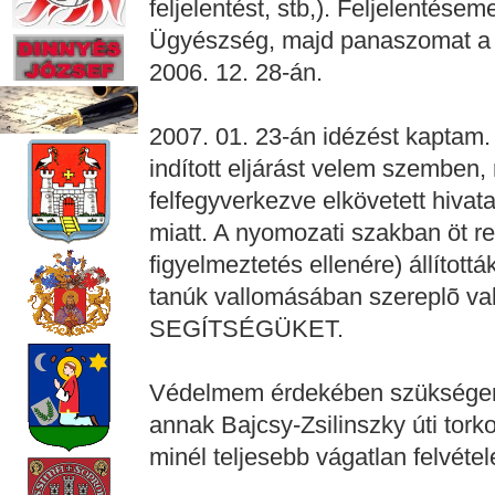
feljelentést, stb,). Feljelentése
Ügyészség, majd panaszomat a F
2006. 12. 28-án.
2007. 01. 23-án idézést kapta
indított eljárást velem szemben,
felfegyverkezve elkövetett hivat
miatt. A nyomozati szakban öt r
figyelmeztetés ellenére) állított
tanúk vallomásában szereplõ va
SEGÍTSÉGÜKET.
Védelmem érdekében szükségem
annak Bajcsy-Zsilinszky úti tor
minél teljesebb vágatlan felvétel