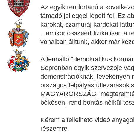
Az egyik rendõrtanú a következõk
támadó jelleggel lépett fel. Ez 
karókat, szamuráj kardokat látt
...amikor összeért fizikálisan a 
vonalban álltunk, akkor már kez
A fennálló "demokratikus kormány
Sopronban egyik szervezõje vag
demonstrációknak, tevékenyen ré
országos félpályás útlezárások
MAGYARORSZÁG" megteremtéséé
békésen, rend bontás nélkül tes
Kérem a fellelhetõ videó anyagok
részemre.