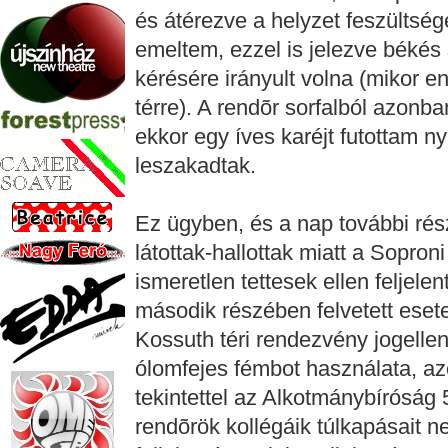
és átérezve a helyzet feszültsé
emeltem, ezzel is jelezve békés
kérésére irányult volna (mikor 
térre). A rendõr sorfalból azonba
ekkor egy íves karéjt futottam 
leszakadtak.
Ez ügyben, és a nap további rész
látottak-hallottak miatt a Sopro
ismeretlen tettesek ellen feljele
második részében felvetett esete
Kossuth téri rendezvény jogell
ólomfejes fémbot használata, azo
tekintettel az Alkotmánybíróság 
rendõrök kollégáik túlkapásait 