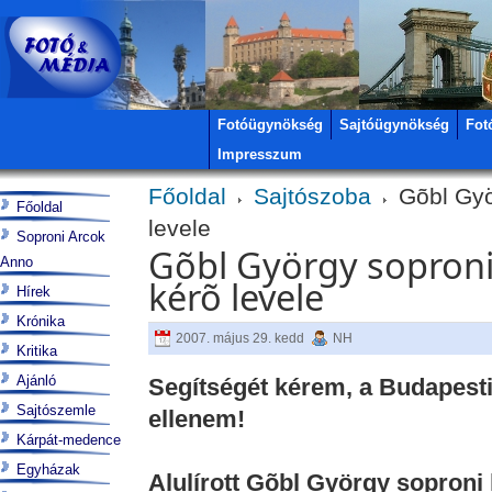
Fotóügynökség
Sajtóügynökség
Fot
Impresszum
Főoldal
Sajtószoba
Gõbl Gyö
Főoldal
levele
Soproni Arcok
Gõbl György sopron
Anno
kérõ levele
Hírek
Krónika
2007. május 29. kedd
NH
Kritika
Ajánló
Segítségét kérem, a Budapes
Sajtószemle
ellenem!
Kárpát-medence
Egyházak
Alulírott Gõbl György soproni 