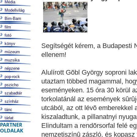
Média
Modellvilág
Bim-Bam
film
fotó
könyv
Segítségét kérem, a Budapesti
múzeum
ellenem!
muzsika
népzene
Alulírott Gõbl György soproni l
pop-rock
utaztam többed magammal, hogy
pszicho
eseményeken. 15 óra 30 körül az
szabadtér
torkolatánál az események sûrû
színház
utcából, az ott lévõ emberekkel 
tánc
kiszaladtunk, a pillanatnyi nyug
tárlat
PARTNER
Elindultam a rendõrsorfal felé e
OLDALAK
nemzetiszínû zászló, és kopasz 