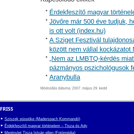
Érdekfeszítő magyar történel
Jövőre már 500 éve tudjuk, h
is ott volt (index.hu)
A Sziget Fesztivál tulajdonos
között nem vállal kockázatot
„Nem az LMBTQ-kérdés miatt i
pázmányos pszichológusok f
Aranybulla
Módosítás dátuma: 2007. május 29. kedd
FRISS
Sziszek püspöke (Maderspach Kommandó)
Érdekfeszítő magyar történelem – Tisza és Ady
Merénylet Tisza István ellen (Fotómédia)