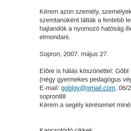
Kérem azon személy, személyek 
szemtanúként látták a fentebb le
hajlandók a nyomozó hatóság ill
elmondani.
Sopron, 2007. május 27.
Elõre is hálás köszönettel: Gõbl
(négy gyermekes pedagógus vég
E-mail:
goblgy@gmail.com
, 06/
sopron88
Kérem a segély kérésemet minél 
Kapcsolódó cikkek