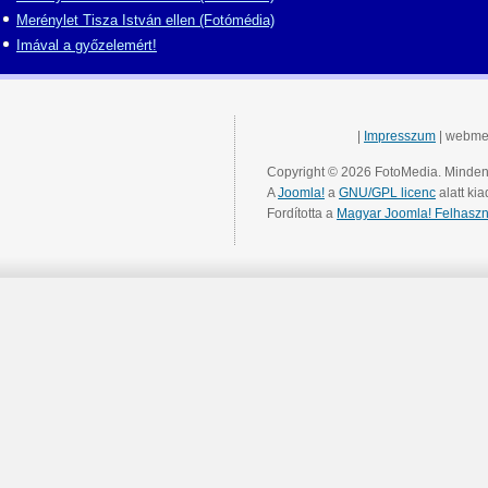
Merénylet Tisza István ellen (Fotómédia)
Imával a győzelemért!
|
Impresszum
| webme
Copyright © 2026 FotoMedia. Minden 
A
Joomla!
a
GNU/GPL licenc
alatt kia
Fordította a
Magyar Joomla! Felhaszn