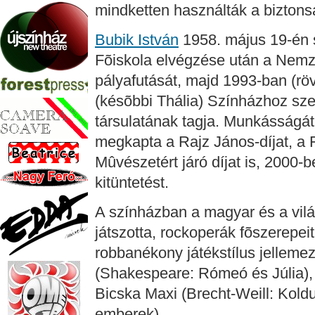
mindketten használták a biztonsá
Bubik István
1958. május 19-én s
Fõiskola elvégzése után a Nemz
pályafutását, majd 1993-ban (röv
(késõbbi Thália) Színházhoz sze
társulatának tagja. Munkásságát J
megkapta a Rajz János-díjat, a 
Mûvészetért járó díjat is, 2000
kitüntetést.
A színházban a magyar és a vil
játszotta, rockoperák fõszerepeit
robbanékony játékstílus jellemez
(Shakespeare: Rómeó és Júlia),
Bicska Maxi (Brecht-Weill: Kold
emberek).