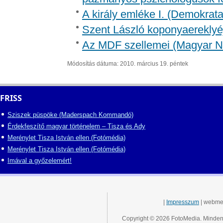
A király emléke I. (Demokrata
Szent László koponyaereklyé
Az MDF szellemei (Magyar 
Módosítás dátuma: 2010. március 19. péntek
FRISS
Sziszek püspöke (Maderspach Kommandó)
Érdekfeszítő magyar történelem – Tisza és Ady
Merénylet Tisza István ellen (Fotómédia)
Merénylet Tisza István ellen (Fotómédia)
Imával a győzelemért!
|
Impresszum
| webme
Copyright © 2026 FotoMedia. Minden 