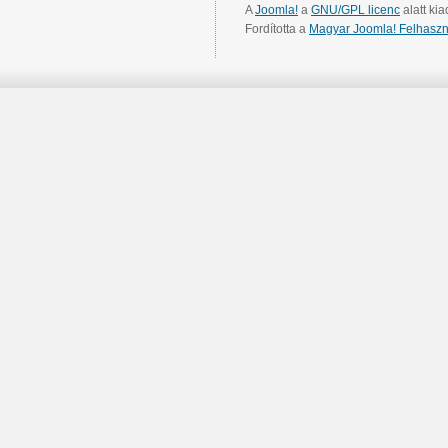
A
Joomla!
a
GNU/GPL licenc
alatt kia
Fordította a
Magyar Joomla! Felhaszn