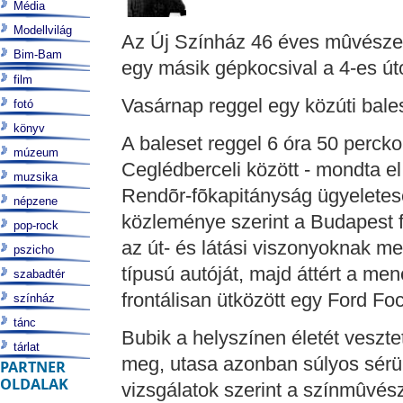
Média
Modellvilág
Az Új Színház 46 éves mûvésze v
Bim-Bam
egy másik gépkocsival a 4-es úto
film
Vasárnap reggel egy közúti bales
fotó
könyv
A baleset reggel 6 óra 50 percko
múzeum
Ceglédberceli között - mondta e
muzsika
Rendõr-fõkapitányság ügyeletes
népzene
közleménye szerint a Budapest f
pop-rock
az út- és látási viszonyoknak m
pszicho
típusú autóját, majd áttért a mene
szabadtér
frontálisan ütközött egy Ford Fo
színház
tánc
Bubik a helyszínen életét veszte
tárlat
meg, utasa azonban súlyos sérü
PARTNER
OLDALAK
vizsgálatok szerint a színmûvés