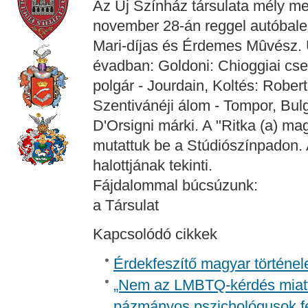
Az Új Színház társulata mély me
november 28-án reggel autóbales
Mari-díjas és Érdemes Mûvész. 
évadban: Goldoni: Chioggiai cse
polgár - Jourdain, Koltés: Rober
Szentivánéji álom - Tompor, Bu
D'Orsigni márki. A "Ritka (a) ma
mutattuk be a Stúdiószínpadon. 
halottjának tekinti.
Fájdalommal búcsúzunk:
a Társulat
Kapcsolódó cikkek
Érdekfeszítő magyar történel
„Nem az LMBTQ-kérdés miatt i
pázmányos pszichológusok f