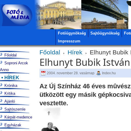
Fotóügynökség
Sajtóügynökség
Fot
Impresszum
Főoldal
Hírek
Elhunyt Bubik 
Főoldal
Elhunyt Bubik Istvá
Soproni Arcok
Anno
2004. november 28. vasárnap
Index.hu
HÍREK
Az Új Színház 46 éves mûvésze
Krónika
ütközött egy másik gépkocsival
Kritika
Ajánló
vesztette.
Sajtószemle
Kárpát-medence
Egyházak