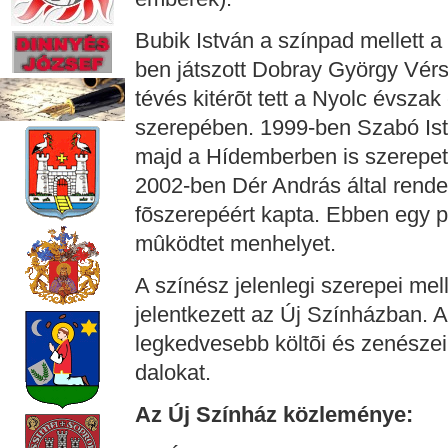
Bubik István a színpad mellett a 
ben játszott Dobray György Vérs
tévés kitérõt tett a Nyolc évszak
szerepében. 1999-ben Szabó Ist
majd a Hídemberben is szerepet k
2002-ben Dér András által rende
fõszerepéért kapta. Ebben egy pa
mûködtet menhelyet.
A színész jelenlegi szerepei mel
jelentkezett az Új Színházban. 
legkedvesebb költõi és zenészei
dalokat.
Az Új Színház közleménye: