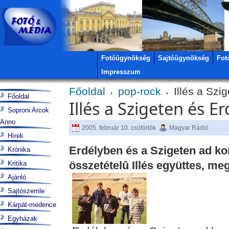
Fotóügynökség
Sajtóügynökség
Fot
Impresszum
Főoldal
pop-rock
Illés a Szi
Főoldal
Illés a Szigeten és E
Soproni Arcok
Anno
2005. február 10. csütörtök
Magyar Rádió
Hírek
Erdélyben és a Szigeten ad ko
Krónika
összetételû Illés együttes, me
Kritika
Ajánló
Sajtószemle
Kárpát-medence
Egyházak