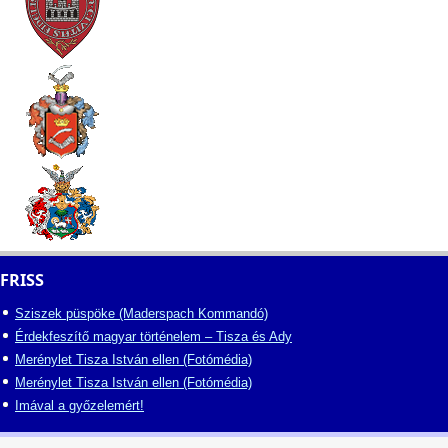
FRISS
Sziszek püspöke (Maderspach Kommandó)
Érdekfeszítő magyar történelem – Tisza és Ady
Merénylet Tisza István ellen (Fotómédia)
Merénylet Tisza István ellen (Fotómédia)
Imával a győzelemért!