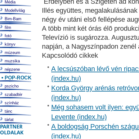
Erdélyben és a Szigeten ad konc
Média
Illés együttes, megalakulásának 
Modellvilág
négy év utáni elsõ fellépése aug
Bim-Bam
A több mint két órás élõ produkc
film
fotó
Televízió is sugározza. Augusztu
könyv
napján, a Nagyszínpadon zenél 
múzeum
Kapcsolódó cikkek
muzsika
A lecsúszóban lévő vén ripac
népzene
(index.hu)
POP-ROCK
pszicho
Korda György arénás retróvon
szabadtér
(index.hu)
színház
Még sohasem volt ilyen: együt
tánc
Levente (index.hu)
tárlat
A boldogság Porschén szágul
PARTNER
OLDALAK
(index.hu)