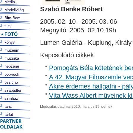
Média
Szabó Benke Róbert
Modellvilág
Bim-Bam
2005. 02. 10 - 2005. 03. 06
film
Megnyitó: 2005. 02.10.19h
FOTÓ
Lumen Galéria - Kuplung, Király 
könyv
múzeum
Kapcsolódó cikkek
muzsika
népzene
Pomogáts Béla kötetének be
pop-rock
A 42. Magyar Filmszemle vers
pszicho
Akire érdemes hallgatni - pá
szabadtér
Vita Wass Albert mûveinek ki
színház
tánc
Módosítás dátuma: 2010. március 19. péntek
tárlat
PARTNER
OLDALAK