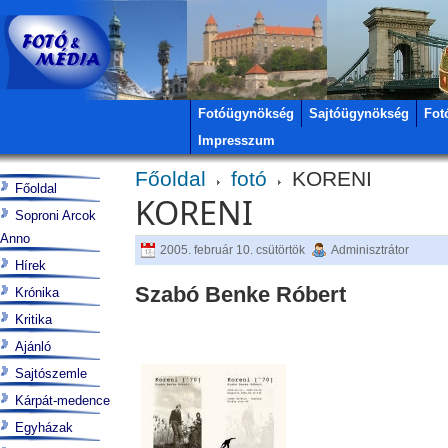
Fotóügynökség
Sajtóügynökség
Fot
Impresszum
Főoldal
fotó
KORENI
Főoldal
KORENI
Soproni Arcok
Anno
2005. február 10. csütörtök
Adminisztrátor
Hírek
Szabó Benke Róbert
Krónika
Kritika
Ajánló
Sajtószemle
Kárpát-medence
Egyházak