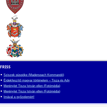
FRISS
Sziszek püspöke (Maderspach Kommandó)
Érdekfeszítő magyar történelem – Tisza és Ady
Merénylet Tisza István ellen (Fotómédia)
Merénylet Tisza István ellen (Fotómédia)
Imával a győzelemért!