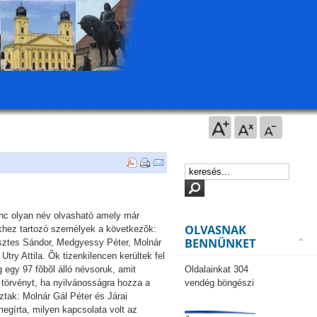
lenc olyan név olvasható amely már
OLVASNAK
ekhez tartozó személyek a következõk:
BENNÜNKET
sztes Sándor, Medgyessy Péter, Molnár
ry Attila. Õk tizenkilencen kerültek fel
g egy 97 fõbõl álló névsoruk, amit
Oldalainkat 304
törvényt, ha nyilvánosságra hozza a
vendég böngészi
ztak: Molnár Gál Péter és Járai
egírta, milyen kapcsolata volt az