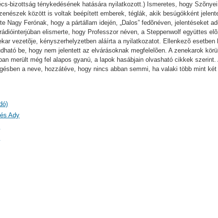
cs-bizottság ténykedésének hatására nyilatkozott.) Ismeretes, hogy Szõnyei
zenészek között is voltak beépített emberek, téglák, akik besúgókként jelent
 Nagy Ferónak, hogy a pártállam idején, „Dalos” fedõnéven, jelentéseket ado
rádióinterjúban elismerte, hogy Professzor néven, a Steppenwolf együttes e
nekar vezetõje, kényszerhelyzetben aláírta a nyilatkozatot. Ellenkezõ esetben 
 tudható be, hogy nem jelentett az elvárásoknak megfelelõen. A zenekarok kö
an merült még fel alapos gyanú, a lapok hasábjain olvasható cikkek szerint
ggésben a neve, hozzátéve, hogy nincs abban semmi, ha valaki több mint két 
dó)
 és Ady
)
)