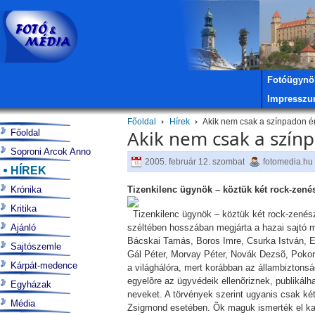
Fotóügynö
Impressz
Főoldal
Hírek
Akik nem csak a színpadon é
Akik nem csak a szín
Főoldal
Soproni Arcok Anno
2005. február 12. szombat
fotomedia.hu
HÍREK
Krónika
Tizenkilenc ügynök – köztük két rock-zenész
Kritika
Tizenkilenc ügynök – köztük két rock-zenész –
Ajánló
széltében hosszában megjárta a hazai sajtó m
Bácskai Tamás, Boros Imre, Csurka István, 
Sajtószemle
Gál Péter, Morvay Péter, Novák Dezsõ, Pokorni
Kárpát-medence
a világhálóra, mert korábban az állambiztonsági
egyelõre az ügyvédeik ellenõriznek, publikál
Egyházak
neveket. A törvények szerint ugyanis csak ké
Média
Zsigmond esetében. Õk maguk ismerték el kapcs