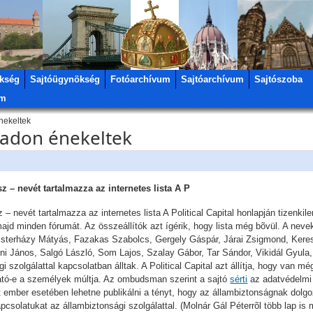
kség
Sajtóügynökség
Fotóarchívum
Sajtóarchívum
Sajtószoba
um
nekeltek
padon énekeltek
 – nevét tartalmazza az internetes lista A P
 nevét tartalmazza az internetes lista A Political Capital honlapján tizenki
ajd minden fórumát. Az összeállítók azt ígérik, hogy lista még bõvül. A nev
Esterházy Mátyás, Fazakas Szabolcs, Gergely Gáspár, Járai Zsigmond, Kere
 János, Salgó László, Som Lajos, Szalay Gábor, Tar Sándor, Vikidál Gyula, Ut
 szolgálattal kapcsolatban álltak. A Political Capital azt állítja, hogy van mé
ható-e a személyek múltja. Az ombudsman szerint a sajtó
sérti
az adatvédelmi 
t ember esetében lehetne publikálni a tényt, hogy az állambiztonságnak dolgo
olatukat az állambiztonsági szolgálattal. (Molnár Gál Péterrõl több lap is m