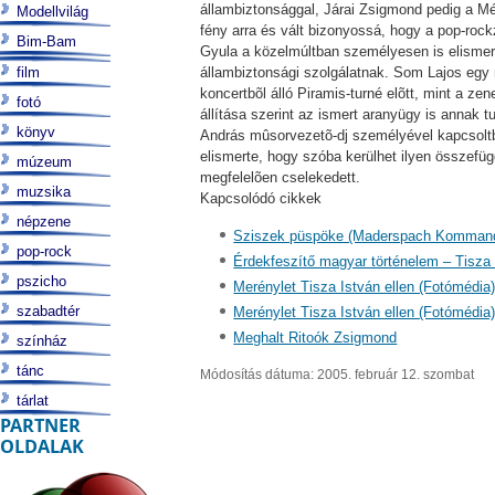
állambiztonsággal, Járai Zsigmond pedig a Mé
Modellvilág
fény arra és vált bizonyossá, hogy a pop-rock
Bim-Bam
Gyula a közelmúltban személyesen is elismerte
film
állambiztonsági szolgálatnak. Som Lajos egy 
koncertbõl álló Piramis-turné elõtt, mint a ze
fotó
állítása szerint az ismert aranyügy is annak
könyv
András mûsorvezetõ-dj személyével kapcsoltb
elismerte, hogy szóba kerülhet ilyen összefü
múzeum
megfelelõen cselekedett.
muzsika
Kapcsolódó cikkek
népzene
Sziszek püspöke (Maderspach Komman
pop-rock
Érdekfeszítő magyar történelem – Tisza
pszicho
Merénylet Tisza István ellen (Fotómédia
szabadtér
Merénylet Tisza István ellen (Fotómédia
Meghalt Ritoók Zsigmond
színház
tánc
Módosítás dátuma: 2005. február 12. szombat
tárlat
PARTNER
OLDALAK