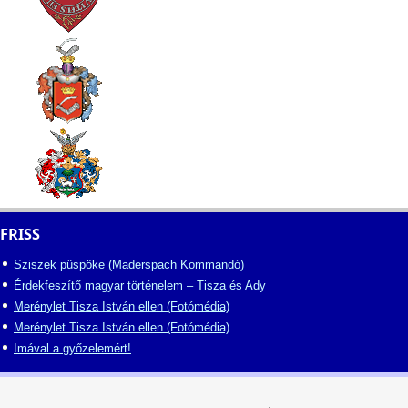
FRISS
Sziszek püspöke (Maderspach Kommandó)
Érdekfeszítő magyar történelem – Tisza és Ady
Merénylet Tisza István ellen (Fotómédia)
Merénylet Tisza István ellen (Fotómédia)
Imával a győzelemért!