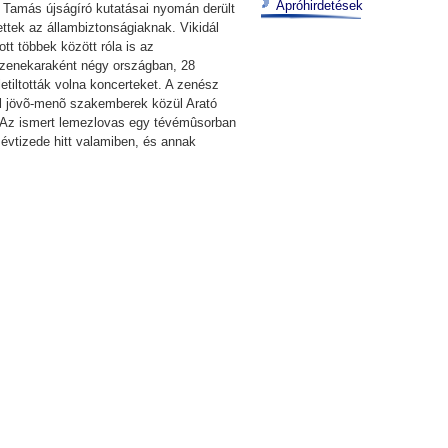
Apróhirdetések
 Tamás újságíró kutatásai nyomán derült
ettek az állambiztonságiaknak. Vikidál
tt többek között róla is az
lõzenekaraként négy országban, 28
letiltották volna koncerteket. A zenész
rül jövõ-menõ szakemberek közül Arató
. Az ismert lemezlovas egy tévémûsorban
évtizede hitt valamiben, és annak