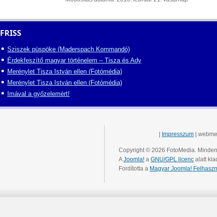
FRISS
Sziszek püspöke (Maderspach Kommandó)
Érdekfeszítő magyar történelem – Tisza és Ady
Merénylet Tisza István ellen (Fotómédia)
Merénylet Tisza István ellen (Fotómédia)
Imával a győzelemért!
|
Impresszum
| webme
Copyright © 2026 FotoMedia. Minden 
A
Joomla!
a
GNU/GPL licenc
alatt kia
Fordította a
Magyar Joomla! Felhaszn