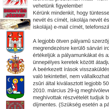
vehetünk figyelembe!
Kérünk mindenkit, hogy tüntesse 
nevét és címét, iskolája nevét é
iskolája) e-mail címét, telefonsz
A legjobb ötven pályamû szerzõj
megrendezésre kerülõ sárvári iro
értékeljük a pályamunkákat és az
ünnepélyes keretek között átadj
A beérkezett írások visszaküldé
való tekintettel, nem vállalkozha
zsûri által kiválasztott legjobb 
2010. március 29-ig meghívóleve
meghívottak részvételét tudjuk 
díjmentes. (Szükség esetén a pál