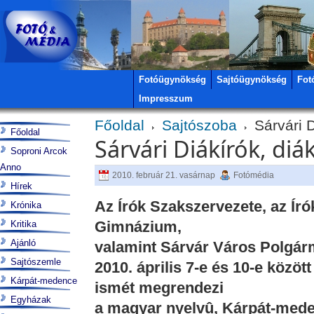
Fotóügynökség
Sajtóügynökség
Fot
Impresszum
Főoldal
Sajtószoba
Sárvári D
Főoldal
Sárvári Diákírók, diá
Soproni Arcok
Anno
2010. február 21. vasárnap
Fotómédia
Hírek
Az Írók Szakszervezete, az Író
Krónika
Gimnázium,
Kritika
Ajánló
valamint Sárvár Város Polgárm
Sajtószemle
2010. április 7-e és 10-e között
Kárpát-medence
ismét megrendezi
Egyházak
a magyar nyelvû, Kárpát-med