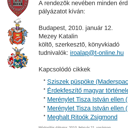
A rendezõk nevében minden érde
pályázatot kíván:
Budapest, 2010. január 12.
Mezey Katalin
költõ, szerkesztõ, könyvkiadó
tudnivalók:
iroalap@t-online.hu
Kapcsolódó cikkek
Sziszek püspöke (Madersp
Érdekfeszítő magyar történel
Merénylet Tisza István ellen 
Merénylet Tisza István ellen 
Meghalt Ritoók Zsigmond
Módosítás dátuma: 2010. február 21. vasárnap