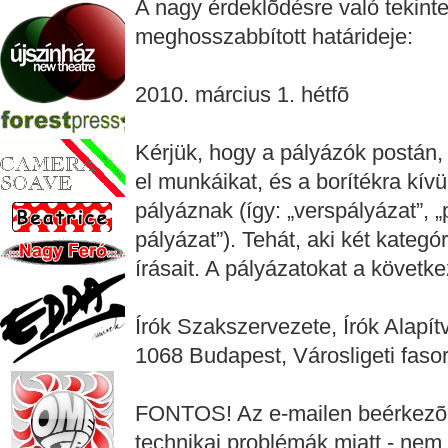
A nagy érdeklõdésre való tekint
meghosszabbított határideje:
2010. március 1. hétfõ
Kérjük, hogy a pályázók postán, 
el munkáikat, és a borítékra kívü
pályáznak (így: „verspályázat”, 
pályázat”). Tehát, aki két kategó
írásait. A pályázatokat a követke
Írók Szakszervezete, Írók Alapí
1068 Budapest, Városligeti fasor
FONTOS! Az e-mailen beérkezõ 
technikai problémák miatt - nem