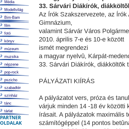
Média
33. Sárvári Diákírók, diákköltõ
Modellvilág
Az Írók Szakszervezete, az Írók 
Bim-Bam
Gimnázium,
film
valamint Sárvár Város Polgármes
fotó
2010. április 7-e és 10-e között
könyv
ismét megrendezi
múzeum
a magyar nyelvû, Kárpát-meden
muzsika
33. Sárvári Diákírók, diákköltõk 
népzene
pop-rock
PÁLYÁZATI KIÍRÁS
pszicho
szabadtér
színház
A pályázatot vers, próza és tan
tánc
várjuk minden 14 -18 év közötti 
tárlat
írásait. A pályázatok maximális
PARTNER
számítógéppel (14 pontos betûnag
OLDALAK