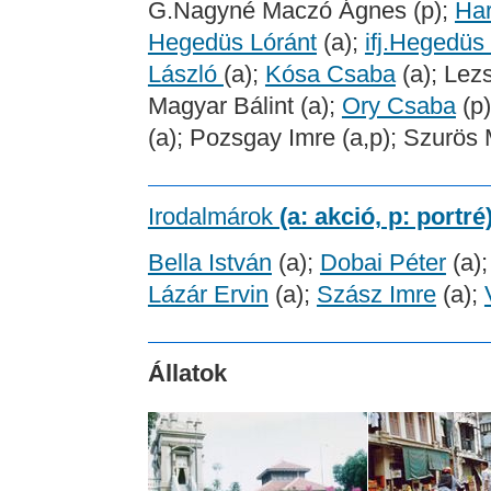
G.Nagyné Maczó Ágnes (p);
Har
Hegedüs Lóránt
(a);
ifj.Hegedüs
László
(a);
Kósa Csaba
(a); Lez
Magyar Bálint (a);
Ory Csaba
(p
(a); Pozsgay Imre (a,p); Szurös
Irodalmárok
(a: akció, p: portré
Bella István
(a);
Dobai Péter
(a);
Lázár Ervin
(a);
Szász Imre
(a);
Állatok