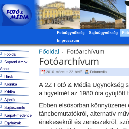
Fotóügynökség
Sajtóügynökség
Fot
Impresszum
Főoldal
Fotóarchívum
Főoldal
Fotóarchívum
Soproni Arcok
Anno
2010. március 22. hétfő
Fotomedia
Hírek
A 2Z Fotó & Média Ügynökség szo
Krónika
a figyelmét az 1980 óta gyűjtött
Kritika
Ajánló
Ebben elsősorban könnyűzenei 
Sajtószemle
táncbemutatókról, alternatív mű
Kárpát-medence
énekesekről és zenészekről, szí
Egyházak