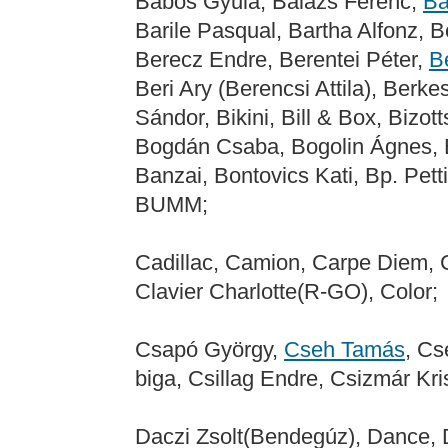
Babos Gyula, Balázs Ferenc,
Ba
Barile Pasqual, Bartha Alfonz, B
Berecz Endre, Berentei Péter,
B
Beri Ary (Berencsi Attila), Berk
Sándor, Bikini, Bill & Box, Bizot
Bogdán Csaba, Bogolin Ágnes, B
Banzai, Bontovics Kati, Bp. Pett
BUMM;
Cadillac, Camion, Carpe Diem, C
Clavier Charlotte(R-GO), Color;
Csapó György,
Cseh Tamás
, Cs
biga, Csillag Endre, Csizmár Kr
Daczi Zsolt(Bendegúz), Dance, 