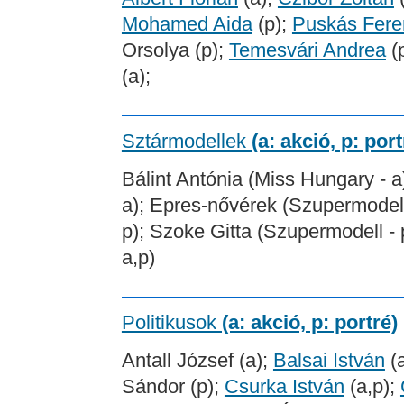
Mohamed Aida
(p);
Puskás Fere
Orsolya (p);
Temesvári Andrea
(
(a);
Sztármodellek
(a: akció, p: port
Bálint Antónia (Miss Hungary - a
a); Epres-nővérek (Szupermodell
p); Szoke Gitta (Szupermodell - 
a,p)
Politikusok
(a: akció, p: portré)
Antall József (a);
Balsai István
(
Sándor (p);
Csurka István
(a,p);