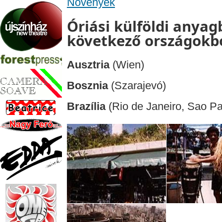
Növények
Óriási külföldi anyagb
következő országokbó
Ausztria
(Wien)
Bosznia
(Szarajevó)
Brazília
(Rio de Janeiro, Sao Pa