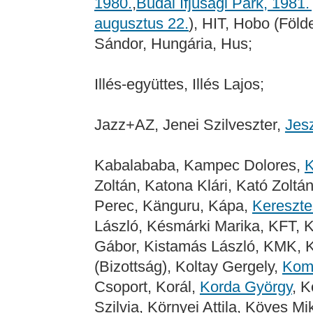
1980.
,
Budai Ifjúsági Park, 1981.
augusztus 22.
), HIT, Hobo (Föld
Sándor, Hungária, Hus;
Illés-együttes, Illés Lajos;
Jazz+AZ, Jenei Szilveszter,
Jes
Kabalababa, Kampec Dolores,
K
Zoltán, Katona Klári, Kató Zoltá
Perec, Känguru, Kápa,
Keresztes
László, Késmárki Marika, KFT, K
Gábor, Kistamás László, KMK, 
(Bizottság), Koltay Gergely,
Kom
Csoport, Korál,
Korda György
, 
Szilvia, Környei Attila, Köves Mi