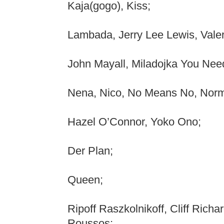
Kaja(gogo), Kiss;
Lambada, Jerry Lee Lewis, Valer
John Mayall, Miladojka You Nee
Nena, Nico, No Means No, Norm
Hazel O’Connor, Yoko Ono;
Der Plan;
Queen;
Ripoff Raszkolnikoff, Cliff Richa
Roussos;