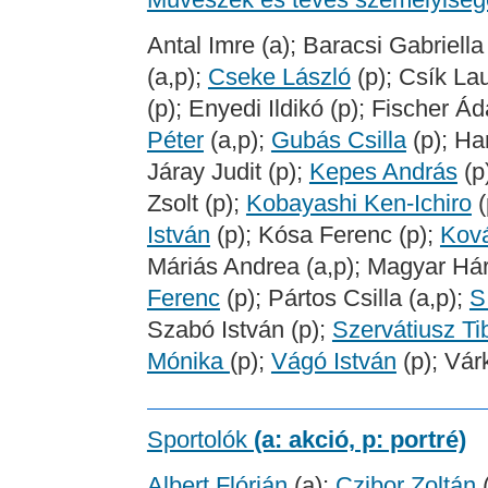
Antal Imre (a); Baracsi Gabriella
(a,p);
Cseke László
(p); Csík Lau
(p); Enyedi Ildikó (p); Fischer Á
Péter
(a,p);
Gubás Csilla
(p); Ha
Járay Judit (p);
Kepes András
(p
Zsolt (p);
Kobayashi Ken-Ichiro
(
István
(p); Kósa Ferenc (p);
Ková
Máriás Andrea (a,p); Magyar Hár
Ferenc
(p); Pártos Csilla (a,p);
S
Szabó István (p);
Szervátiusz Ti
Mónika
(p);
Vágó István
(p); Vár
Sportolók
(a: akció, p: portré)
Albert Flórián
(a);
Czibor Zoltán
(