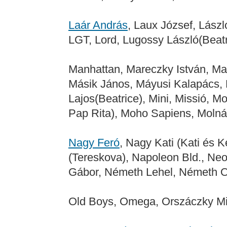
Laár András
, Laux József, Lászl
LGT, Lord, Lugossy László(Beatr
Manhattan, Mareczky István, Mar
Másik János, Máyusi Kalapács, 
Lajos(Beatrice), Mini, Missió, 
Pap Rita), Moho Sapiens, Molnár
Nagy Feró
, Nagy Kati (Kati és 
(Tereskova), Napoleon Bld., Ne
Gábor, Németh Lehel, Németh Os
Old Boys, Omega, Orszáczky Mik