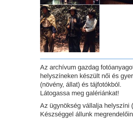
Az archívum gazdag fotóanyagot
helyszíneken készült női és gye
(növény, állat) és tájfotókból.
Látogassa meg galériánkat!
Az ügynökség vállalja helyszíni (r
Készséggel állunk megrendelőink