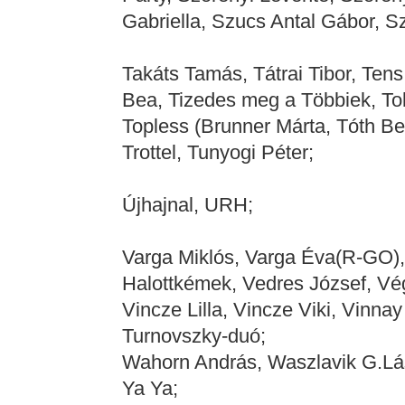
Gabriella, Szucs Antal Gábor, S
Takáts Tamás, Tátrai Tibor, Tens
Bea, Tizedes meg a Többiek, To
Topless (Brunner Márta, Tóth Be
Trottel, Tunyogi Péter;
Újhajnal, URH;
Varga Miklós, Varga Éva(R-GO),
Halottkémek, Vedres József, Vég
Vincze Lilla, Vincze Viki, Vinn
Turnovszky-duó;
Wahorn András, Waszlavik G.Lá
Ya Ya;