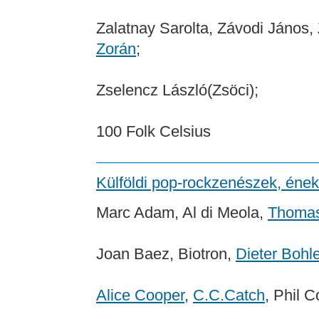
Zalatnay Sarolta, Závodi János, 
Zorán
;
Zselencz László(Zsöci);
100 Folk Celsius
Külföldi pop-rockzenészek, éne
Marc Adam, Al di Meola,
Thomas
Joan Baez, Biotron,
Dieter Bohl
Alice Cooper
,
C.C.Catch
, Phil C