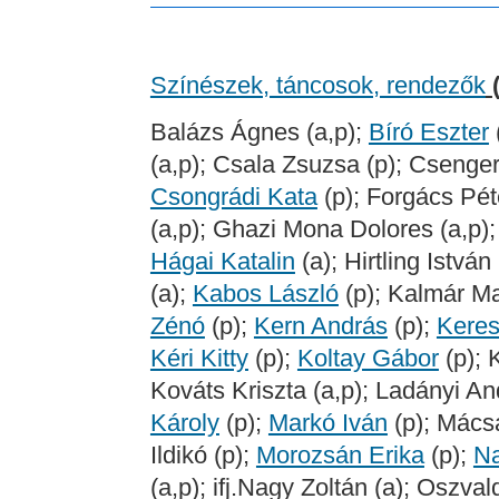
Színészek, táncosok, rendezők
Balázs Ágnes (a,p);
Bíró Eszter
(a,p); Csala Zsuzsa (p); Csengeri 
Csongrádi Kata
(p); Forgács Pét
(a,p); Ghazi Mona Dolores (a,p)
Hágai Katalin
(a); Hirtling István
(a);
Kabos László
(p); Kalmár Ma
Zénó
(p);
Kern András
(p);
Keres
Kéri Kitty
(p);
Koltay Gábor
(p); 
Kováts Kriszta (a,p); Ladányi An
Károly
(p);
Markó Iván
(p); Mácsa
Ildikó (p);
Morozsán Erika
(p);
Na
(a,p); ifj.Nagy Zoltán (a); Oszva