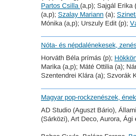
Partos Csilla
(a,p); Sajgál Erika 
(a,p);
Szalay Mariann
(a);
Szine
Mónika (a,p); Urszuly Edit (p);
V
Nóta- és népdalénekesek, zené
Horváth Béla prímás (p);
Hökkön
Marika (a,p); Máté Ottilia (a); N
Szentendrei Klára (a); Szvorák K
Magyar pop-rockzenészek, ének
AD Studio (Aguszt Bário), Állam
(Sárközi), Art Deco, Aurora, Ági 