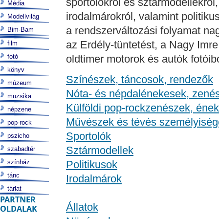
sportolókról és sztármodellekről
Média
irodalmárokról, valamint politikus
Modellvilág
a rendszerváltozási folyamat n
Bim-Bam
az Erdély-tüntetést, a Nagy Imre
film
fotó
oldtimer motorok és autók fotóibó
könyv
Színészek, táncosok, rendezők
múzeum
Nóta- és népdalénekesek, zené
muzsika
Külföldi pop-rockzenészek, éne
népzene
Művészek és tévés személyiség
pop-rock
Sportolók
pszicho
Sztármodellek
szabadtér
színház
Politikusok
tánc
Irodalmárok
tárlat
PARTNER
Állatok
OLDALAK