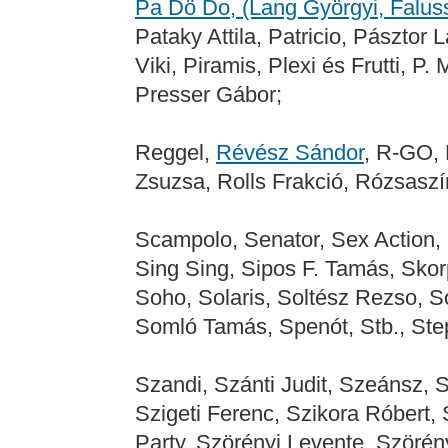
Pa Dö Do, (Lang Györgyi, Falus
Pataky Attila, Patricio, Pásztor L
Viki, Piramis, Plexi és Frutti, P
Presser Gábor;
Reggel,
Révész Sándor
, R-GO, 
Zsuzsa, Rolls Frakció, Rózsasz
Scampolo, Senator, Sex Action, S
Sing Sing, Sipos F. Tamás, Skorp
Soho, Solaris, Soltész Rezso, S
Somló Tamás, Spenót, Stb., Step
Szandi, Szánti Judit, Szeánsz, 
Szigeti Ferenc, Szikora Róbert, 
Party, Szörényi Levente, Szörén