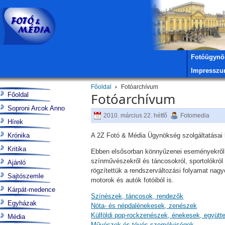
Fotóügynö
Impressz
Főoldal
Fotóarchívum
Fotóarchívum
Főoldal
Soproni Arcok Anno
2010. március 22. hétfő
Fotomedia
Hírek
Krónika
A 2Z Fotó & Média Ügynökség szolgáltatásai kö
Kritika
Ebben elsősorban könnyűzenei eseményekről, 
színművészekről és táncosokról, sportolókról é
Ajánló
rögzítettük a rendszerváltozási folyamat nag
Sajtószemle
motorok és autók fotóiból is.
Kárpát-medence
Színészek, táncosok, rendezők
Egyházak
Nóta- és népdalénekesek, zenészek
Külföldi pop-rockzenészek, énekesek, együtt
Média
Művészek és tévés személyiségek