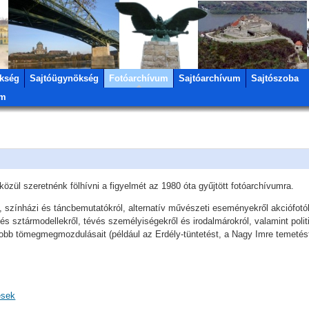
kség
Sajtóügynökség
Fotóarchívum
Sajtóarchívum
Sajtószoba
um
zül szeretnénk fölhívni a figyelmét az 1980 óta gyűjtött fotóarchívumra.
színházi és táncbemutatókról, alternatív művészeti eseményekről akciófotó
s sztármodellekről, tévés személyiségekről és irodalmárokról, valamint politi
yobb tömegmegmozdulásait (például az Erdély-tüntetést, a Nagy Imre temetést
esek