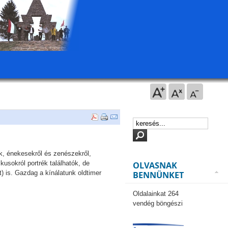
k, énekesekről és zenészekről,
kusokról portrék találhatók, de
OLVASNAK
) is. Gazdag a kínálatunk oldtimer
BENNÜNKET
Oldalainkat 264
vendég böngészi