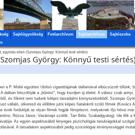
kség
Sajtóügynökség
Fotóarchívum
Sajtóarchívum
Sajtószoba
um
, egymás ellen (Szomjas György: Könnyű testi sértés)
(Szomjas György: Könnyű testi sértés
n a P. Mobil együttes Utolsó cigarettájának dallamával elbúcsúzott tőlünk, 
 dalban felszólítják a „bűnöst", hogy kezdjen új életet. A válasz csak annyi, 
nkből, és főként nem tudunk kilépni társadalmi környezetünkből. Szomjas Györ
ktust vállaló, útkereső és előbbre jutni képes fiatalokról szóló filmek (Kovác
 évek fordulóját az olyan filmek fogják fémjelezni, melyeknek ifjú hősei má
alentino, Rózsa János: Vasárnapi szülők, Tarr Béla: Szabadgyalog). Ide illik a 
valója. Az egyén aspektusából lényeges pszichológiai tanulságokkal szolgál a 
olásával. A társadalom aspektusából pedig szociológiai érvényességgel mutat