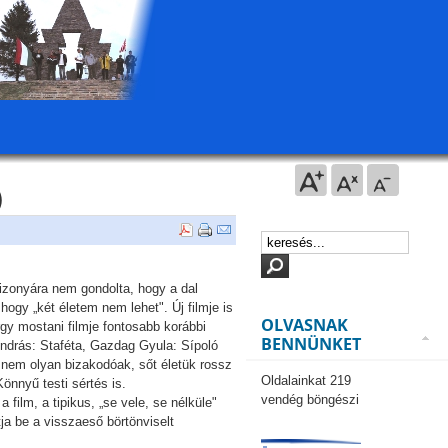
)
bizonyára nem gondolta, hogy a dal
hogy „két életem nem lehet". Új filmje is
OLVASNAK
gy mostani filmje fontosabb korábbi
BENNÜNKET
s András: Staféta, Gazdag Gyula: Sípoló
r nem olyan bizakodóak, sőt életük rossz
Oldalainkat 219
Könnyű testi sértés is.
vendég böngészi
film, a tipikus, „se vele, se nélküle"
ja be a visszaeső börtönviselt