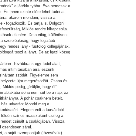
tán Éva kizárja a lakásból, csiki-csukit
szkodnak" a játékkutyába. Éva nemcsak a
. És innen szinte előre lehet tudni a
sárra, akarom mondani, vissza a
 - fogadkozik. És tartja is. Dolgozni
sfeszültség, Miklós rendre kikapcsolja
tások ellenére. De a világ, különösen
l a szerelőaknáig, hogy legalább
gy rendes lány - füstölög kollégájának,
boldoggá teszi a lányt. De az igazi közeg
ásban. Továbbra is egy fedél alatt,
rmas intimitásában arra leszünk
csináltam szódát. Figyelemre sem
 helyzete újra megerősödött. Csaba és
iklós pedig, „örüljön, hogy él”.
ön ablakába soha nem süt be a nap, az
itkárlányra. A pohár csaknem betelt.
a ház udvarán: Mondd meg a
kodásaiért. Elegem volt a kurváidból -
 A földön színes masszaként csillog a
l rendet csinált a családjában. Vissza
al csendesen zárul.
t, a saját szempontjuk (távcsövük)