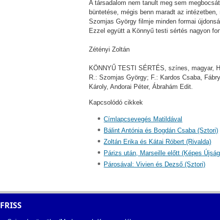
A társadalom nem tanult meg sem megbocsátani
büntetése, mégis benn maradt az intézetben, 
Szomjas György filmje minden formai újdonsá
Ezzel együtt a Könnyű testi sértés nagyon font
Zétényi Zoltán
KÖNNYŰ TESTI SÉRTÉS, színes, magyar, Hun
R.: Szomjas György; F.: Kardos Csaba, Fábry
Károly, Andorai Péter, Ábrahám Edit.
Kapcsolódó cikkek
Címlapcsevegés Matildával
Bálint Antónia és Bogdán Csaba (Sztori)
Zoltán Erika és Kátai Róbert (Rivalda)
Párizs után, Marseille előtt (Képes Újság
Párosával: Vivien és Dezső (Sztori)
FRISS