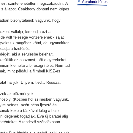
Apróhirdetések
ehéz, szinte lehetetlen megszabadulni. A
et, s állapot. Csakhogy dönteni nem képes
olatban bizonytalanok vagyunk, hogy
szont vállalja, kimondja ezt a
 de volt felesége vonzerejének - saját
. Igyekszik magához kötni, de ugyanakkor
eadja a fizetését.
gét, aki a sérülésbe belehalt.
lkerültük az asszonyt, sőt a gyerekeket
onnan kiemelte a bírósági ítélet. Nem tud
ak, mint például a filmbeli KISZ-es
át halljuk: Enyém, tied... Rosszat
 Ezek az előzmények.
ő mosoly. (Közben hol színesben vagyunk,
re színes, azért néha ijesztő és
sának keze a táskával kilóg a busz
n idegenek fogadják. Éva új barátai alig
történteket. A rendező szándékosan