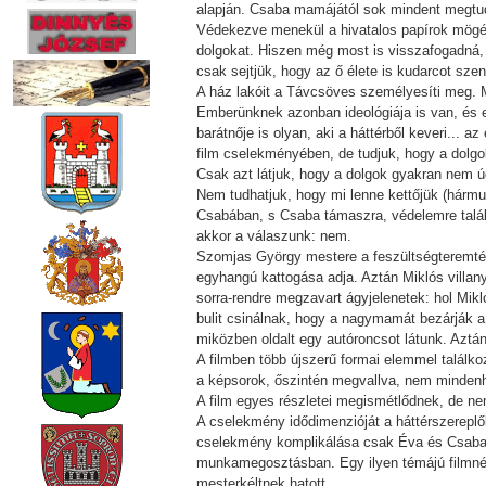
alapján. Csaba mamájától sok mindent megtudun
Védekezve menekül a hivatalos papírok mögé,
dolgokat. Hiszen még most is visszafogadná, 
csak sejtjük, hogy az ő élete is kudarcot sze
A ház lakóit a Távcsöves személyesíti meg. 
Emberünknek azonban ideológiája is van, és 
barátnője is olyan, aki a háttérből keveri...
film cselekményében, de tudjuk, hogy a dolgo
Csak azt látjuk, hogy a dolgok gyakran nem ú
Nem tudhatjuk, hogy mi lenne kettőjük (hármu
Csabában, s Csaba támaszra, védelemre talál
akkor a válaszunk: nem.
Szomjas György mestere a feszültségteremtés
egyhangú kattogása adja. Aztán Miklós villan
sorra-rendre megzavart ágyjelenetek: hol Mik
bulit csinálnak, hogy a nagymamát bezárják a
miközben oldalt egy autóroncsot látunk. Aztá
A filmben több újszerű formai elemmel találk
a képsorok, őszintén megvallva, nem mindenh
A film egyes részletei megismétlődnek, de ne
A cselekmény idődimenzióját a háttérszereplők
cselekmény komplikálása csak Éva és Csaba - 
munkamegosztásban. Egy ilyen témájú filmnél
mesterkéltnek hatott.