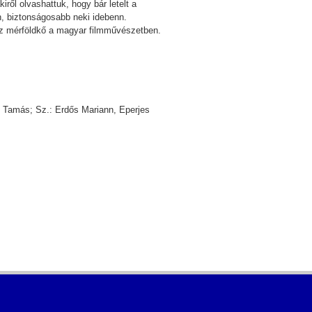
ől olvashattuk, hogy bár letelt a
n, biztonságosabb neki idebenn.
esz mérföldkő a magyar filmművészetben.
 Tamás; Sz.: Erdős Mariann, Eperjes