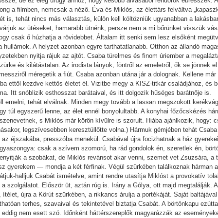
össze, de ez elég ürügy ahhoz, hogy később alvásából rendőrök ébresszék. Az
orong a filmben, nemcsak a néző. Éva és Miklós, az élettárs felváltva „kapa
jét is, tehát nincs más választás, külön kell költözniük ugyanabban a lakásban
b várjuk az ütéseket, hamarabb ütnénk, persze nem a mi bőrünket visszük vá
gy csak ő húzhatja a rövidebbet. Általam itt senki sem lesz elsőként megütve
a hullámok. A helyzet azonban egyre tarthatatlanabb. Otthon az állandó maga
zetekben nyitja rájuk az ajtót. Csaba türelmes és finom úriember a megalázta
ürke és kilátástalan. Az irodista lányok, föntről az emeletről, ők se jönnek e
ssziről méregetik a fiút. Csaba azonban utána jár a dolognak. Kellene már e
aba ettől kezdve kettős életet él. Vizitbe megy a KISZ-titkár családjához, és 
Itt snóblizik esthosszat barátaival, és itt dolgozik hűséges barátnője is.
kell emelni, tehát elválnak. Minden megy tovább a lassan megszokott kerékvág
gy túl egyszerű lenne, az élet ennél bonyolultabb. A konyhai főzőcskézés há
enevetnek, s Miklós már körön kívülre is szorult. Hiába ajánlkozik, hogy: 
násakor, legszívesebben keresztüllőtte volna.) Hármuk gémjében tehát Csaba
z éjszakába, presszóba menekül. Csabával újra focizhatnak a ház gyerekei, M
gyaszongya: csak a szívem szomorú, ha rád gondolok én, szeretlek én, bört
szenyitják a szobákat, de Miklós revánsot akar venni, szemet vet Zsuzsára, a t
sz gyerekem — mondja a két férfinak. Végül szürkében találkoznak hárman 
juk-halljuk Csabát ismételve, amint rendre utasítja Miklóst a provokatív tola
 a szolgálatot. Először üt, aztán rúg is. Irány a Gólya, ott majd megtalálják.
ítélet, újra a Körút szürkében, a rikkancs árulja a portékáját. Saját baltájáva
hatóan terhes, szavaival és tekintetével biztatja Csabát. A börtönkapu ezútt
l eddig nem esett szó. Időnként háttérszereplők magyarázzák az eseményeke