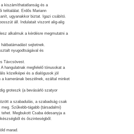
 a kiszámíthatatlanság és a
telitalálat. Erdős Mariann
anít, ugyanakkor biztat. Igazi csábító.
sszút áll. Indulatait viszont alig-alig
n lesz alkalmuk a kérdésre megmutatni a
dó hátbatámadást sejtetnek.
asztalt nyugodtságával és
es Távcsövest.
 A hangulatnak megfelelő tónusokat a
rális közelképei és a dialógusok jól
m a kamerának beszélnek, ezáltal minket
dig groteszk (a bevásárló szatyor
 között a szabadulás, a szabadság csak
tt meg. Szűkebb-tágabb (társadalmi)
át tehet. Megbukott Csaba édesanyja a
őkészségből és őszinteségből.
zöld marad.