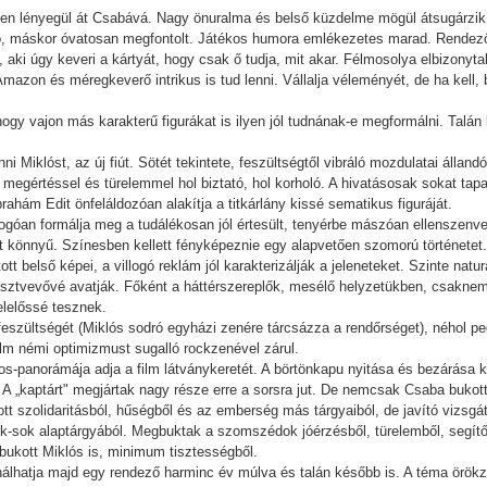
űen lényegül át Csabává. Nagy önuralma és belső küzdelme mögül átsugárzik
ó, máskor óvatosan megfontolt. Játékos humora emlékezetes marad. Rendezői 
 aki úgy keveri a kártyát, hogy csak ő tudja, mit akar. Félmosolya elbizonytal
 Amazon és méregkeverő intrikus is tud lenni. Vállalja véleményét, de ha kell, bo
ogy vajon más karakterű figurákat is ilyen jól tudnának-e megformálni. Talá
ni Miklóst, az új fiút. Sötét tekintete, feszültségtől vibráló mozdulatai állan
 megértéssel és türelemmel hol biztató, hol korholó. A hivatásosak sokat tap
ahám Edit önfeláldozóan alakítja a titkárlány kissé sematikus figuráját.
ogóan formálja meg a tudálékosan jól értesült, tenyérbe mászóan ellenszenv
 könnyű. Színesben kellett fényképeznie egy alapvetően szomorú történetet.
tott belső képei, a villogó reklám jól karakterizálják a jeleneteket. Szinte natu
résztvevővé avatják. Főként a háttérszereplők, mesélő helyzetükben, csakne
lelőssé tesznek.
eszültségét (Miklós sodró egyházi zenére tárcsázza a rendőrséget), néhol pe
film némi optimizmust sugalló rockzenével zárul.
mos-panorámája adja a film látványkeretét. A börtönkapu nyitása és bezárása
t. A „kaptárt" megjártak nagy része erre a sorsra jut. De nemcsak Csaba buko
tt szolidaritásból, hűségből és az emberség más tárgyaiból, de javító vizsg
k-sok alaptárgyából. Megbuktak a szomszédok jóérzésből, türelemből, segít
bukott Miklós is, minimum tisztességből.
nálhatja majd egy rendező harminc év múlva és talán később is. A téma örök