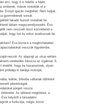
 érzi, hogy ő is felelős a fiáért.
az emberek, mások rontották el a
aba. Ennyit igazán megtehet. Nem tudjuk,
 Éva gyermekének sorsát.
gükből fakadó humort mutattak be.
rakterét láttam megszemélyesedni. Éva
replők nem vesznek részt közvetlenül a
tudjuk, hogy hol és mikor avatkoznak be.
lakítani? Éva bízna-e a megbízhatatlan
tapasztalatokat vesszük figyelembe,
ját-neszét. Az alapzajt az utcai reklám
csaknem-verekedés fokozza az izgalmat. A
azt éneklik, hogy ha hazamennek, olyan
 próbálja ki barátja motorját,
rnába, kékbe, bíborba váltanak időnként
iemelő jelentőségük.
ndatokat pörgeti vissza.
 történetet. Az időrend megtörése, a
 Éva helyéről a társadalmi
gvolt a funkciója, mégis, kissé