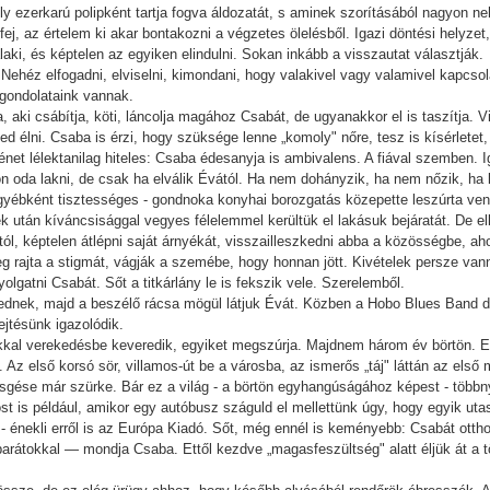
ely ezerkarú polipként tartja fogva áldozatát, s aminek szorításából nagyon n
a fej, az értelem ki akar bontakozni a végzetes ölelésből. Igazi döntési helyz
aki, és képtelen az egyiken elindulni. Sokan inkább a visszautat választják.
. Nehéz elfogadni, elviselni, kimondani, hogy valakivel vagy valamivel kapcs
gondolataink vannak.
aki csábítja, köti, láncolja magához Csabát, de ugyanakkor el is taszítja. Vi
d élni. Csaba is érzi, hogy szüksége lenne „komoly" nőre, tesz is kísérletet,
ténet lélektanilag hiteles: Csaba édesanyja is ambivalens. A fiával szemben
ön oda lakni, de csak ha elválik Évától. Ha nem dohányzik, ha nem nőzik, ha l
ébként tisztességes - gondnoka konyhai borozgatás közepette leszúrta vendé
ek után kíváncsisággal vegyes félelemmel kerültük el lakásuk bejáratát. De e
ól, képtelen átlépni saját árnyékát, visszailleszkedni abba a közösségbe, ah
eg rajta a stigmát, vágják a szemébe, hogy honnan jött. Kivételek persze vann
lgatni Csabát. Sőt a titkárlány le is fekszik vele. Szerelemből.
dnek, majd a beszélő rácsa mögül látjuk Évát. Közben a Hobo Blues Band dal
ejtésünk igazolódik.
úkkal verekedésbe keveredik, egyiket megszúrja. Majdnem három év börtön.
. Az első korsó sör, villamos-út be a városba, az ismerős „táj" láttán az els
gése már szürke. Bár ez a világ - a börtön egyhangúságához képest - többnyi
 is például, amikor egy autóbusz száguld el mellettünk úgy, hogy egyik uta
 - énekli erről is az Európa Kiadó. Sőt, még ennél is keményebb: Csabát ottho
barátokkal — mondja Csaba. Ettől kezdve „magasfeszültség" alatt éljük át a 