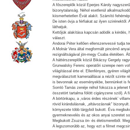
A főszereplők közül Eperjes Károly nagyszer
bizonytalanság. Néhol esetlenül alkalmazkod
kiismerhetetlen Évát alakít. Számító fehérnép,
De isten óvja a férfiakat az ilyen szirénektől.
láthatjuk.
Kettőjük alakítása kapcsán adódik a kérdés, h
választ.
Andorai Péter kellően ellenszenvessé tudja ten
A Molnár Vera által megformált pincérnő anyai
rezignáltságával jön-megy Csaba életében. Ábr
A háttérszereplők közül Bikácsy Gergely ragy
Grunwalsky Ferenc operatőri szerepe nem volt
világítással érte el. Ellenfényes, gyéren világí
megválasztott kameraállásai a nézőt szinte 
is bevonnak az eseményekbe, bennünket is fe
Somló Tamás zenéje néhol fokozza a jelenet f
összetört tartalma fölött cigányzene szól). A 
A börtönkapu, a ,város érdes részének’ villa
rövid kirándulásnak, „eltávozásnak" bizonyul
környezete több tárgyból bukott. Éva megbuko
gyermeknevelés és az okos anyai szeretet so
Megbukott Zsuzsa ön- és életismeretből. Meg
A legszomorúbb az, hogy ezt a filmet megcsi