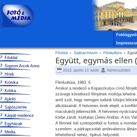
Fotóügynö
Impressz
Főoldal
Sajtóarchívum
Filmkultúra
Együtt
Együtt, egymás ellen 
Főoldal
Soproni Arcok Anno
2010. április 13. kedd
Adminisztrátor
Hírek
Krónika
Filmkultúra, 1983. 6.
Amikor a rendező a Kopaszkutya című filmjébe
Kritika
szövege következő filmjének mottója lehetne. A
Ajánló
arról szól, hogy nemigen tudunk kibújni bőrü
alkotásainál. A hetvenes évek elejét, a konfli
Sajtószemle
macskakő) jellemezték. A hetvenes-nyolcvanas
Kárpát-medence
körbe zárult, kiúttalan (Jeles András: A kis V
A filmnek két szempontból is fontos a mondani
Egyházak
szerelem, a párkapcsolati ambivalencia ábráz
Média
lehetetlenül nehéz, tipikus helyzetét.