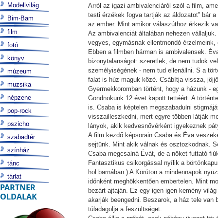
Modellvilág
Arról az igazi ambivalenciáról szól a film, am
testi érzékek fogva tartják az áldozatot” bár 
Bim-Bam
az ember. Mint amikor válaszúthoz érkezik val
film
Az ambivalenciát általában nehezen vállaljuk
vegyes, egymásnak ellentmondó érzelmeink, 
fotó
Ebben a filmben hárman is ambivalensek. Éva, 
könyv
bizonytalanságot: szeretlek, de nem tudok vele
személyiségének - nem tud ellenállni. S a tör
múzeum
falat is húz maguk közé. Csábítja vissza, jöjj
muzsika
Gyermekkoromban történt, hogy a házunk - egy
népzene
Gondnokunk 12 évet kapott tettéért. A történt
is. Csaba is képtelen megszabadulni stigmáját
pop-rock
visszailleszkedni, mert egyre többen látják m
pszicho
lányok, akik kedvesnővérként igyekeznek pátyo
A film kezdő képsorain Csaba és Éva veszeke
szabadtér
sejtünk. Mint akik válnak és osztozkodnak. S
színház
Csaba megcsalná Évát, de a nőket futtató fi
Fantasztikus csikorgással nyílik a börtönkapu
tánc
hol barnában.) A Körúton a mindennapok nyüzs
tárlat
időnként meghökkentően embertelen. Mint most
PARTNER
bezárt ajtaján. Ez egy igen-igen kemény világ
OLDALAK
akarják beengedni. Beszarok, a ház tele van 
túladagolja a feszültséget.