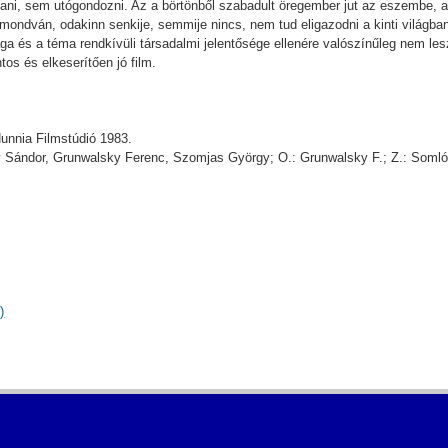
, sem utógondozni. Az a börtönből szabadult öregember jut az eszembe, akir
mondván, odakinn senkije, semmije nincs, nem tud eligazodni a kinti világba
ga és a téma rendkívüli társadalmi jelentősége ellenére valószínűleg nem l
os és elkeserítően jó film.
nia Filmstúdió 1983.
 Sándor, Grunwalsky Ferenc, Szomjas György; O.: Grunwalsky F.; Z.: Somló
)