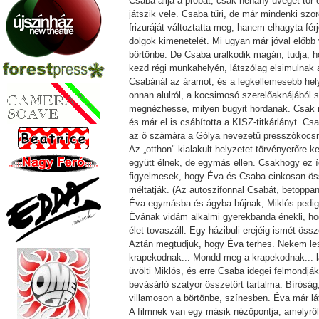
Csaba állja a próbát, csak néhány üveget tör 
játszik vele. Csaba tűri, de már mindenki sz
frizuráját változtatta meg, hanem elhagyta fér
dolgok kimenetelét. Mi ugyan már jóval előb
börtönbe. De Csaba uralkodik magán, tudja, ho
kezd régi munkahelyén, látszólag elsimulnak 
Csabánál az áramot, és a legkellemesebb hely
onnan alulról, a kocsimosó szerelőaknájából sz
megnézhesse, milyen bugyit hordanak. Csak me
és már el is csábította a KISZ-titkárlányt. Cs
az ő számára a Gólya nevezetű presszókocsma. 
Az „otthon" kialakult helyzetet törvényerőre 
együtt élnek, de egymás ellen. Csakhogy ez í
figyelmesek, hogy Éva és Csaba cinkosan össz
méltatják. (Az autoszifonnal Csabát, betoppa
Éva egymásba és ágyba bújnak, Miklós pedig a
Évának vidám alkalmi gyerekbanda énekli, ho
élet tovaszáll. Egy házibuli erejéig ismét ös
Aztán megtudjuk, hogy Éva terhes. Nekem le
krapekodnak... Mondd meg a krapekodnak... lát
üvölti Miklós, és erre Csaba idegei felmondják
bevásárló szatyor összetört tartalma. Bíróság, 
villamoson a börtönbe, színesben. Éva már lát
A filmnek van egy másik nézőpontja, amelyrő