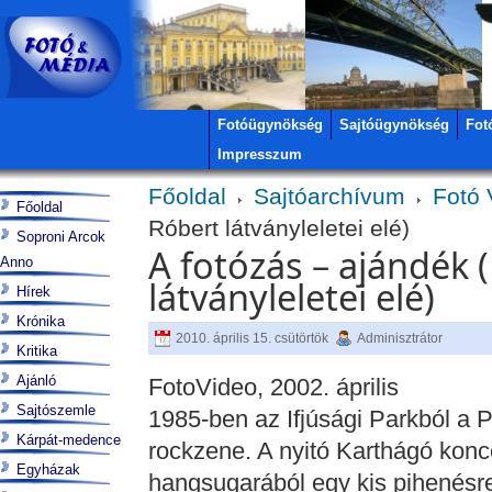
Fotóügynökség
Sajtóügynökség
Fot
Impresszum
Főoldal
Sajtóarchívum
Fotó 
Főoldal
Róbert látványleletei elé)
Soproni Arcok
A fotózás – ajándék 
Anno
látványleletei elé)
Hírek
Krónika
2010. április 15. csütörtök
Adminisztrátor
Kritika
Ajánló
FotoVideo, 2002. április
Sajtószemle
1985-ben az Ifjúsági Parkból a 
Kárpát-medence
rockzene. A nyitó Karthágó konc
Egyházak
hangsugarából egy kis pihenésre 