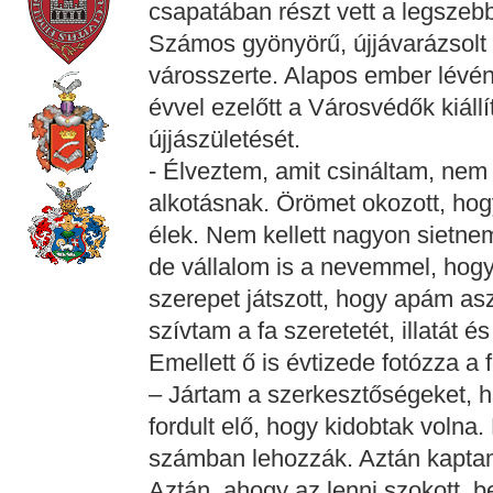
csapatában részt vett a legszeb
Számos gyönyörű, újjávarázsolt b
városszerte. Alapos ember lévén,
évvel ezelőtt a Városvédők kiáll
újjászületését.
- Élveztem, amit csináltam, nem
alkotásnak. Örömet okozott, hog
élek. Nem kellett nagyon sietne
de vállalom is a nevemmel, hogy 
szerepet játszott, hogy apám a
szívtam a fa szeretetét, illatát
Emellett ő is évtizede fotózza a 
– Jártam a szerkesztőségeket, 
fordult elő, hogy kidobtak voln
számban lehozzák. Aztán kaptam
Aztán, ahogy az lenni szokott, b