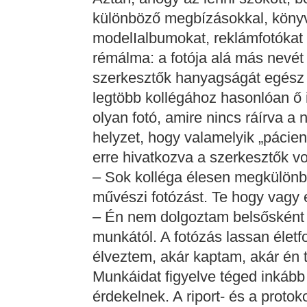
különböző megbízásokkal, könyvi
modelIalbumokat, reklámfotókat cs
rémálma: a fotója alá más nevét í
szerkesztők hanyagságát egész 
legtöbb kollégához hasonlóan ő i
olyan fotó, amire nincs ráírva a
helyzet, hogy valamelyik „pácien
erre hivatkozva a szerkesztők vo
– Sok kolléga élesen megkülönbö
művészi fotózást. Te hogy vagy 
– Én nem dolgoztam belsősként 
munkától. A fotózás lassan életf
élveztem, akár kaptam, akár én t
Munkáidat figyelve téged inkább 
érdekelnek. A riport- és a proto