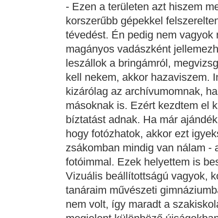
- Ezen a területen azt hiszem m
korszerűbb gépekkel felszerelt
tévedést. Én pedig nem vagyok n
magányos vadászként jellemezh
leszállok a bringámról, megvizs
kell nekem, akkor hazaviszem. I
kizárólag az archívumomnak, h
másoknak is. Ezért kezdtem el ki
bíztatást adnak. Ha már ajándékb
hogy fotózhatok, akkor ezt igy
zsákomban mindig van nálam - a
fotóimmal. Ezek helyettem is b
Vizuális beállítottságú vagyok, k
tanáraim művészeti gimnáziumba 
nem volt, így maradt a szakiskol