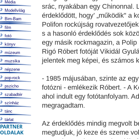
Média
srác, nyakában egy Chinonnal. Lát
Modellvilág
érdeklődött, hogy’ „működik" a k
Bim-Bam
Polifon rockújság rovatvezetőjek
film
s a hasonló érdeklődés sok közö
fotó
egy másik rockmagazin, a Polip 
könyv
Rigó Róbert fotóját Vikidál Gyul
múzeum
jelentek meg képei, és számos kiá
muzsika
népzene
- 1985 májusában, szinte az egy
pop-rock
fotózni - emlékezik Róbert. - A 
pszicho
szabadtér
ahol indult egy fotótanfolyam. A
színház
megragadtam.
tánc
tárlat
Az érdeklődés mindig megvolt be
PARTNER
megtudjuk, jó keze és szeme vol
OLDALAK