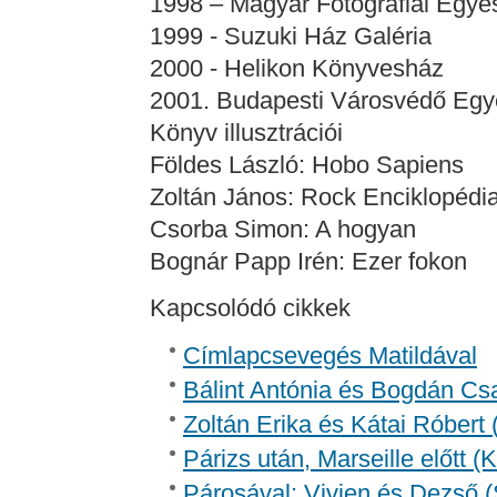
1998 – Magyar Fotográfiai Egye
1999 - Suzuki Ház Galéria
2000 - Helikon Könyvesház
2001. Budapesti Városvédő Egy
Könyv illusztrációi
Földes László: Hobo Sapiens
Zoltán János: Rock Enciklopédi
Csorba Simon: A hogyan
Bognár Papp Irén: Ezer fokon
Kapcsolódó cikkek
Címlapcsevegés Matildával
Bálint Antónia és Bogdán Csa
Zoltán Erika és Kátai Róbert 
Párizs után, Marseille előtt 
Párosával: Vivien és Dezső (