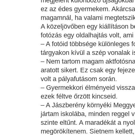
megjelent különböző újságokban
ez az édes gyermekem. Akárcsak 
magamnál, ha valami megtetszik,
A közeljövőben egy kiállításon b
fotózás egy oldalhajtás volt, ami
– A fotóid többsége különleges 
tárgyakon kívül a szép vonalak i
– Nem tartom magam aktfotósnak
aratott sikert. Ez csak egy fejeze
volt a pályafutásom során.
– Gyermekkori élményeid vissz
ezek féltve őrzött kincseid.
– A Jászberény környéki Meggye
jártam iskolába, minden reggel v
szinte eltűnt. A maradékát a ny
megörökítenem. Sietnem kellett