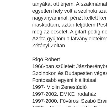
tanyákat ott érjem. A szakmámat 
egyetlen hely volt a szolnoki s
nagyanyámmal, pénzt kellett ke
inaskodtam, aztán feljöttem Pest
meg az ecsetet. A gitárt pedig n
Azóta gyűjtöm a látványleleteime
Zétényi Zoltán
Rigó Róbert
1966-ban született Jászberénybe
Szolnokon és Budapesten végezte
Fontosabb egyéni kiállításai:
1997- Violin Zenestúdió
1997-2002. EMKE Irodaház
1997-2000. Fővárosi Szabó Ervi