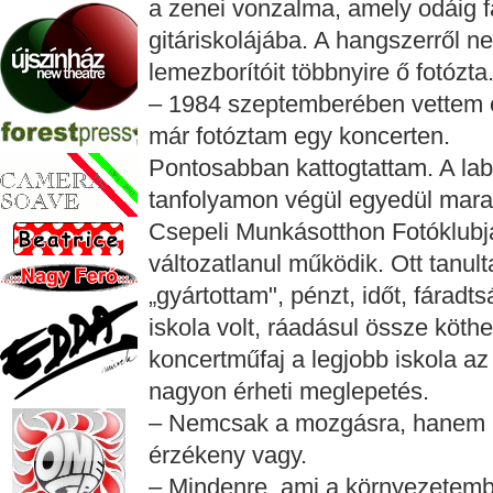
a zenei vonzalma, amely odáig fa
gitáriskolájába. A hangszerről 
lemezborítóit többnyire ő fotózta
– 1984 szeptemberében vettem eg
már fotóztam egy koncerten.
Pontosabban kattogtattam. A la
tanfolyamon végül egyedül marad
Csepeli Munkásotthon Fotóklubjáb
változatlanul működik. Ott tanu
„gyártottam", pénzt, időt, fáradt
iskola volt, ráadásul össze köth
koncertműfaj a legjobb iskola az
nagyon érheti meglepetés.
– Nemcsak a mozgásra, hanem a
érzékeny vagy.
– Mindenre, ami a környezetembe