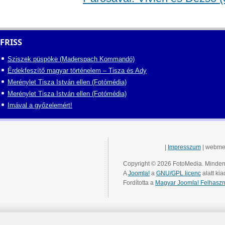
FRISS
Sziszek püspöke (Maderspach Kommandó)
Érdekfeszítő magyar történelem – Tisza és Ady
Merénylet Tisza István ellen (Fotómédia)
Merénylet Tisza István ellen (Fotómédia)
Imával a győzelemért!
|
Impresszum
| webme
Copyright © 2026 FotoMedia. Minden 
A
Joomla!
a
GNU/GPL licenc
alatt kia
Fordította a
Magyar Joomla! Felhaszn