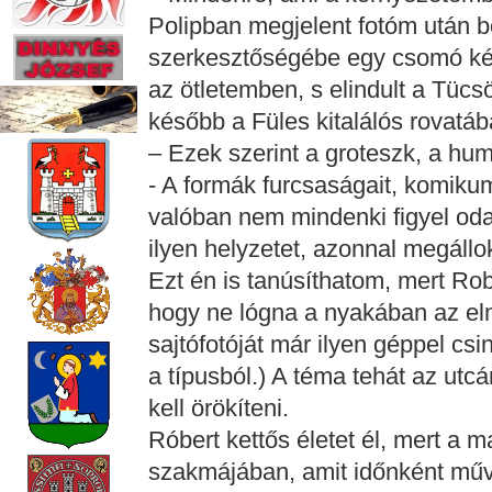
Polipban megjelent fotóm után 
szerkesztőségébe egy csomó képpe
az ötletemben, s elindult a Tücs
később a Füles kitalálós rovatá
– Ezek szerint a groteszk, a hu
- A formák furcsaságait, komik
valóban nem mindenki figyel od
ilyen helyzetet, azonnal megáll
Ezt én is tanúsíthatom, mert Ro
hogy ne lógna a nyakában az el
sajtófotóját már ilyen géppel csi
a típusból.) A téma tehát az utcá
kell örökíteni.
Róbert kettős életet él, mert a m
szakmájában, amit időnként művé