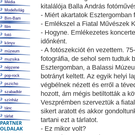
Média
kitalálója Balla András fotóművé
Modellvilág
- Miért akartatok Esztergomban 
Bim-Bam
- Emlékszel a Fiatal Művészek K
film
- Hogyne. Emlékezetes koncerte
fotó
időnként.
könyv
- A fotószekciót én vezettem. 75-
múzeum
fotográfia, de sehol sem tudtuk b
muzsika
Esztergomban, a Balassi Múzeumb
népzene
botrányt keltett. Az egyik helyi 
pop-rock
végbélnek nézett és erről a téved
pszicho
szabadtér
hozott, ám mégis betiltották a k
színház
Veszprémben szerveztük a fiatalo
tánc
sikert aratott és akkor gondoltu
tárlat
tartani ezt a tárlatot.
PARTNER
- Ez mikor volt?
OLDALAK