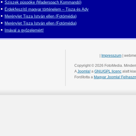
Sziszek püspöke (Maderspach Kommandó)
Érdekfeszítő magyar történelem – Tisza és Ady
Merénylet Tisza István ellen (Fotómédia)
Merénylet Tisza István ellen (Fotómédia)
Imával a győzelemért!
|
Impresszum
| webme
Copyright © 2026 FotoMedia. Minden 
A
Joomla!
a
GNU/GPL licenc
alatt kia
Fordította a
Magyar Joomla! Felhaszn