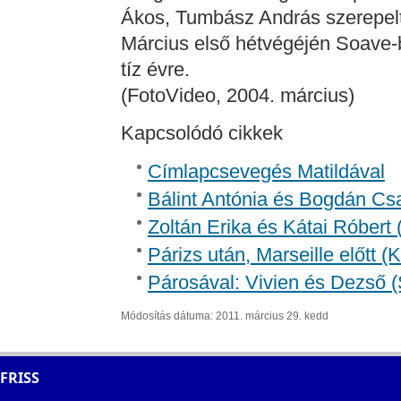
Ákos, Tumbász András szerepelt
Március első hétvégéjén Soave-b
tíz évre.
(FotoVideo, 2004. március)
Kapcsolódó cikkek
Címlapcsevegés Matildával
Bálint Antónia és Bogdán Csa
Zoltán Erika és Kátai Róbert 
Párizs után, Marseille előtt 
Párosával: Vivien és Dezső (
Módosítás dátuma: 2011. március 29. kedd
FRISS