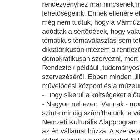
rendezvényhez már nincsenek me
lehetőségeink. Ennek ellenére előf
még nem tudtuk, hogy a Vármúze
adódtak a sértődések, hogy valak
tematikus témaválasztás sem te
diktatórikusán intézem a rendez
demokratikusan szervezni, mert
Rendeztek például „tudományos"
szervezéséről. Ebben minden „ill
művelődési központ és a múzeum 
- Hogy sikerül a költségeket elő
- Nagyon nehezen. Vannak - mond
szinte mindig számíthatunk: a v
Nemzeti Kulturális Alapprogram 
az én vállamat húzza. A szervez