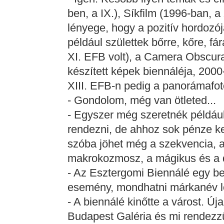
ben, a IX.), Síkfilm (1996-ban, a
lényege, hogy a pozitív hordozójá
például születtek bőrre, kőre, fár
XI. EFB volt), a Camera Obscura 
készített képek biennáléja, 2000-
XIII. EFB-n pedig a panorámafot
- Gondolom, még van ötleted...
- Egyszer még szeretnék például s
rendezni, de ahhoz sok pénze k
szóba jöhet még a szekvencia, a 
makrokozmosz, a mágikus és a dig
- Az Esztergomi Biennálé egy be
esemény, mondhatni márkanév let
- A biennálé kinőtte a várost. 
Budapest Galéria és mi rendezz