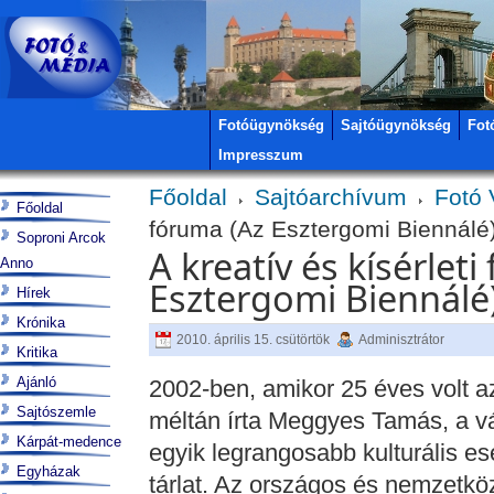
Fotóügynökség
Sajtóügynökség
Fot
Impresszum
Főoldal
Sajtóarchívum
Fotó 
Főoldal
fóruma (Az Esztergomi Biennálé
Soproni Arcok
A kreatív és kísérlet
Anno
Esztergomi Biennálé
Hírek
Krónika
2010. április 15. csütörtök
Adminisztrátor
Kritika
Ajánló
2002-ben, amikor 25 éves volt a
Sajtószemle
méltán írta Meggyes Tamás, a vá
Kárpát-medence
egyik legrangosabb kulturális e
Egyházak
tárlat. Az országos és nemzetkö