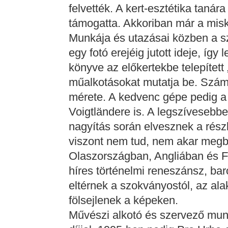
felvették. A kert-esztétika tanár
támogatta. Akkoriban már a miskol
Munkája és utazásai közben a s
egy fotó erejéig jutott ideje, így
könyve az előkertekbe telepített
műalkotásokat mutatja be. Szá
mérete. A kedvenc gépe pedig a
Voigtländere is. A legszívesebbe
nagyítás során elvesznek a rész
viszont nem tud, nem akar megb
Olaszországban, Angliában és F
híres történelmi reneszánsz, baro
eltérnek a szokványostól, az ala
fölsejlenek a képeken.
Művészi alkotó és szervező mu