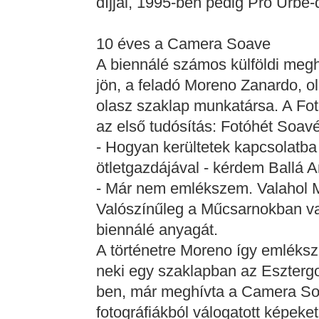
díjjal, 1995-ben pedig Pro Urbe-dí
10 éves a Camera Soave
A biennálé számos külföldi meg
jön, a feladó Moreno Zanardo, o
olasz szaklap munkatársa. A Fo
az első tudósítás: Fotóhét Soav
- Hogyan kerültetek kapcsolatb
ötletgazdájával - kérdem Ballá A
- Már nem emlékszem. Valahol M
Valószínűleg a Műcsarnokban v
biennálé anyagát.
A történetre Moreno így emléksz
neki egy szaklapban az Esztergom
ben, már meghívta a Camera Soa
fotográfiákból válogatott képeket