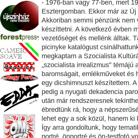
- 1976-ban vagy 77-ben, mert 19
Esztergomban. Ekkor már az Új v
Akkoriban semmi pénzünk nem vo
készíttetni. A következő évben m
vezetőséget és mellénk álltak. 
picinyke katalógust csinálhattun
megkaptam a Szocialista Kultúrá
„szocialista irrealizmus" témáj
baromságait, emlékműveket és ha
egy dicshimnuszt készítettem. 
pedig a nyugati dekadencia paro
után már rendszeresnek tekinthet
ébredtünk rá, hogy a népszerűsé
lehet egy a sok közül, hanem ki ke
Így arra gondoltunk, hogy temati
portré, önportré és ön-testfotó v