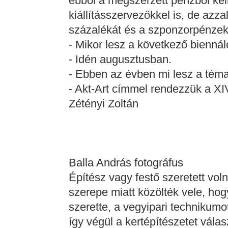
ebből a megszerzett pénzből ke
kiállításszervezőkkel is, de azza
százalékát és a szponzorpénzek 
- Mikor lesz a következő bienná
- Idén augusztusban.
- Ebben az évben mi lesz a tém
- Akt-Art címmel rendezzük a XI
Zétényi Zoltán
Balla András fotográfus
Építész vagy festő szeretett vol
szerepe miatt közölték vele, ho
szerette, a vegyipari technikumo
így végül a kertépítészetet vála