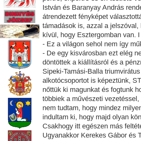
István és Baranyay András rend
átrendezett fényképet választot
támadások is, azzal a jelszóval,
kívül, hogy Esztergomban van. I
- Ez a világon sehol nem így műk
- De egy kisvárosban ezt elég n
döntöttek a kiállításról és a pén
Sipeki-Tamási-Balla triumvirátus 
alkotócsoportot is képeztünk, S
nőttük ki magunkat és fogtunk 
többiek a művészeti vezetéssel, 
nem tudtam, hogy mindez milyen
indultam ki, hogy majd olyan kö
Csakhogy itt egészen más feltét
Ugyanakkor Kerekes Gábor és Tí