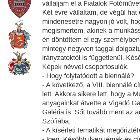
vállaljam el a Fiatalok Fotóművé
Két évre vállaltam, de végül hat 
mindenesetre nagyon jó volt, ho
megismertem, akinek a munkássá
én döntöttem el egy személyben
mintegy negyven taggal dolgoztun
irányzatoktól is függetlenül. Kés
Képek névvel csoportosulók.
- Hogy folytatódott a biennálé?
- A következő, a VIII. biennálé c
lett. Akkora sikere lett, hogy a
anyagainkat átvette a Vigadó G
Galéria is. Sőt tovább ment az 
Szófiába.
- A kísérleti tematikát megőriztét
- Igen. Később ilyen témák és c