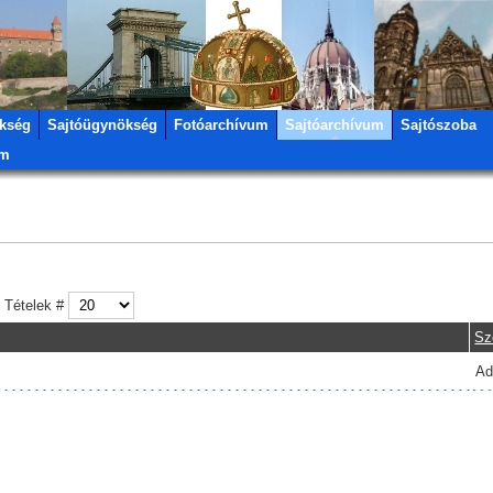
kség
Sajtóügynökség
Fotóarchívum
Sajtóarchívum
Sajtószoba
um
Tételek #
Sz
Ad