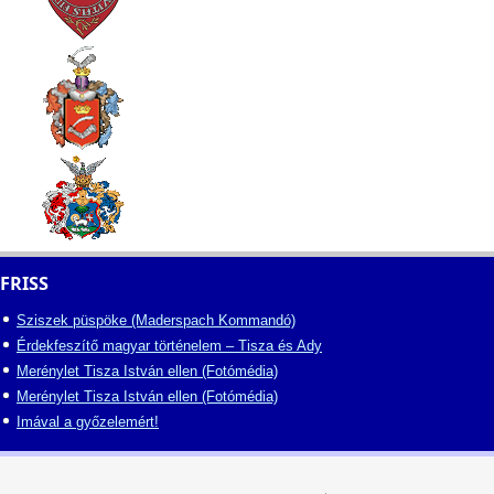
FRISS
Sziszek püspöke (Maderspach Kommandó)
Érdekfeszítő magyar történelem – Tisza és Ady
Merénylet Tisza István ellen (Fotómédia)
Merénylet Tisza István ellen (Fotómédia)
Imával a győzelemért!