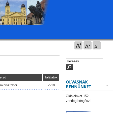
erző
Találatok
OLVASNAK
minisztrátor
2918
BENNÜNKET
Oldalainkat 152
vendég böngészi