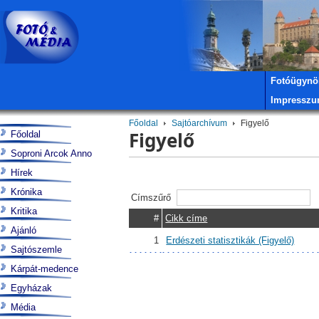
Fotóügynö
Impressz
Főoldal
Sajtóarchívum
Figyelő
Figyelő
Főoldal
Soproni Arcok Anno
Hírek
Krónika
Címszűrő
Kritika
#
Cikk címe
Ajánló
1
Erdészeti statisztikák (Figyelő)
Sajtószemle
Kárpát-medence
Egyházak
Média