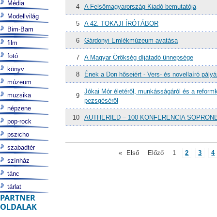
Média
4
A Felsőmagyarország Kiadó bemutatója
Modellvilág
5
A 42. TOKAJI ÍRÓTÁBOR
Bim-Bam
6
Gárdonyi Emlékmúzeum avatása
film
fotó
7
A Magyar Örökség díjátadó ünnepsége
könyv
8
Ének a Don hőseiért - Vers- és novellaíró pályá
múzeum
Jókai Mór életéről, munkásságáról és a reformko
muzsika
9
pezsgéséről
népzene
10
AUTHERIED – 100 KONFERENCIA SOPRON
pop-rock
pszicho
szabadtér
«
Első
Előző
1
2
3
4
színház
tánc
tárlat
PARTNER
OLDALAK