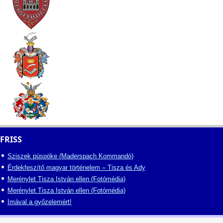
FRISS
Sziszek püspöke (Maderspach Kommandó)
Érdekfeszítő magyar történelem – Tisza és Ady
Merénylet Tisza István ellen (Fotómédia)
Merénylet Tisza István ellen (Fotómédia)
Imával a győzelemért!