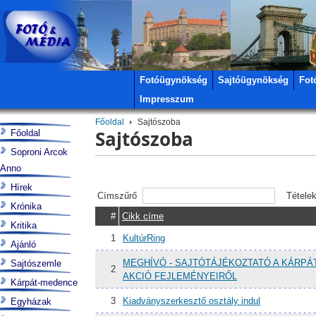
Fotóügynökség
Sajtóügynökség
Fot
Impresszum
Főoldal
Sajtószoba
Sajtószoba
Főoldal
Soproni Arcok
Anno
Hírek
Címszűrő
Tétele
Krónika
#
Cikk címe
Kritika
1
KultúrRing
Ajánló
MEGHÍVÓ - SAJTÓTÁJÉKOZTATÓ A KÁRPÁ
Sajtószemle
2
AKCIÓ FEJLEMÉNYEIRŐL
Kárpát-medence
3
Kiadványszerkesztő osztály indul
Egyházak