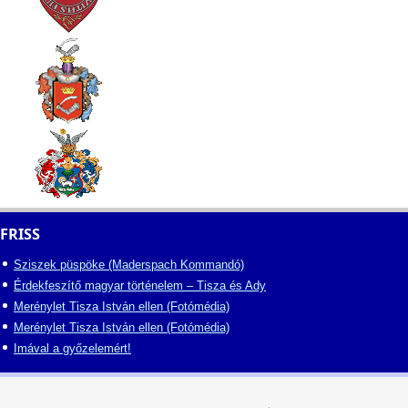
FRISS
Sziszek püspöke (Maderspach Kommandó)
Érdekfeszítő magyar történelem – Tisza és Ady
Merénylet Tisza István ellen (Fotómédia)
Merénylet Tisza István ellen (Fotómédia)
Imával a győzelemért!