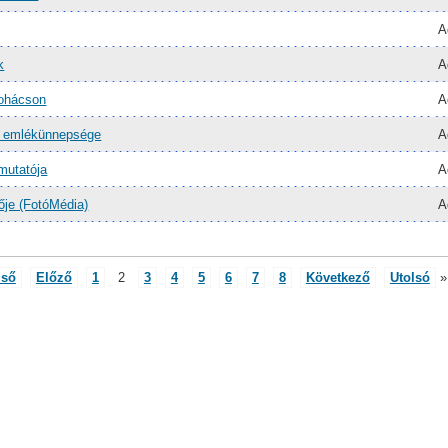
A
k
A
Mohácson
A
ak emlékünnepsége
A
utatója
A
ője (FotóMédia)
A
lső
Előző
1
2
3
4
5
6
7
8
Következő
Utolsó
»