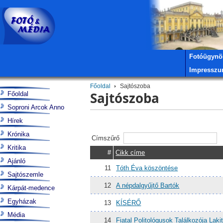
Fotóügynö
Impressz
Főoldal
Sajtószoba
Sajtószoba
Főoldal
Soproni Arcok Anno
Hírek
Krónika
Címszűrő
Kritika
#
Cikk címe
Ajánló
11
Tóth Éva köszöntése
Sajtószemle
12
A népdalgyűjtő Bartók
Kárpát-medence
Egyházak
13
KÍSÉRŐ
Média
14
Fiatal Politológusok Találkozója Laki