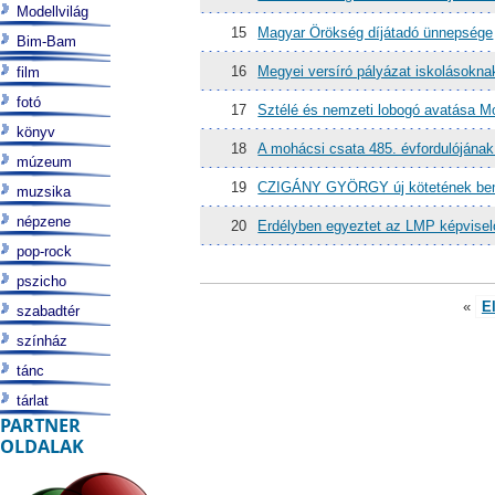
Modellvilág
15
Magyar Örökség díjátadó ünnepsége
Bim-Bam
16
Megyei versíró pályázat iskolásokna
film
fotó
17
Sztélé és nemzeti lobogó avatása 
könyv
18
A mohácsi csata 485. évfordulóján
múzeum
19
CZIGÁNY GYÖRGY új kötetének bem
muzsika
népzene
20
Erdélyben egyeztet az LMP képvisel
pop-rock
pszicho
«
E
szabadtér
színház
tánc
tárlat
PARTNER
OLDALAK