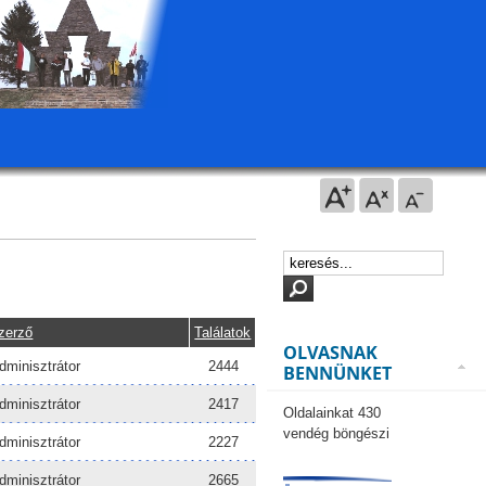
zerző
Találatok
OLVASNAK
dminisztrátor
2444
BENNÜNKET
dminisztrátor
2417
Oldalainkat 430
vendég böngészi
dminisztrátor
2227
dminisztrátor
2665