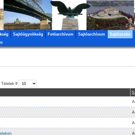
kség
Sajtóügynökség
Fotóarchívum
Sajtóarchívum
Sajtószoba
um
Tételek #
S
A
A
A
teleken
A