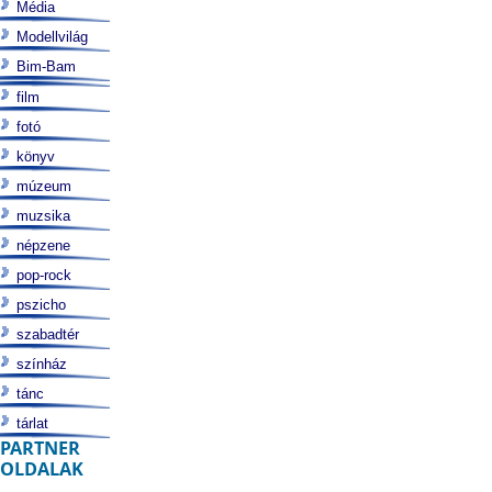
Média
Modellvilág
Bim-Bam
film
fotó
könyv
múzeum
muzsika
népzene
pop-rock
pszicho
szabadtér
színház
tánc
tárlat
PARTNER
OLDALAK