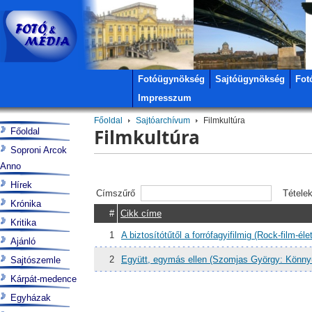
Fotóügynökség
Sajtóügynökség
Fot
Impresszum
Főoldal
Sajtóarchívum
Filmkultúra
Filmkultúra
Főoldal
Soproni Arcok
Anno
Hírek
Címszűrő
Tétele
Krónika
#
Cikk címe
Kritika
1
A biztosítótűtől a forrófagyifilmig (Rock-film-élet
Ajánló
2
Együtt, egymás ellen (Szomjas György: Könnyű 
Sajtószemle
Kárpát-medence
Egyházak