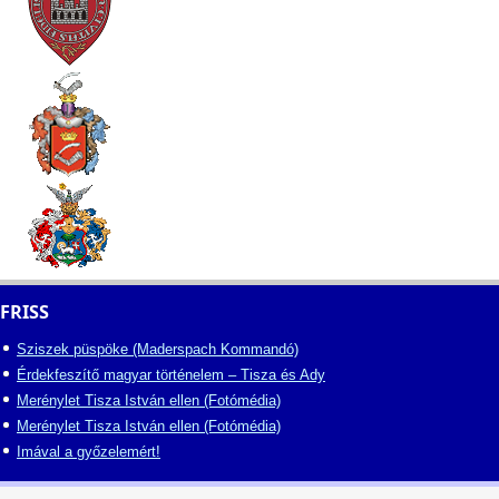
FRISS
Sziszek püspöke (Maderspach Kommandó)
Érdekfeszítő magyar történelem – Tisza és Ady
Merénylet Tisza István ellen (Fotómédia)
Merénylet Tisza István ellen (Fotómédia)
Imával a győzelemért!