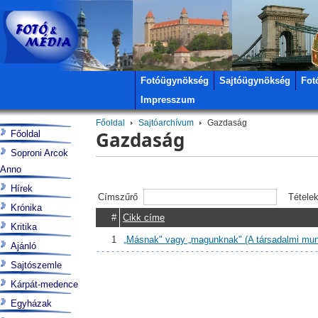
Fotóügynökség
Sajtóügynökség
Fot
Impresszum
Főoldal
Sajtóarchívum
Gazdaság
Gazdaság
Főoldal
Soproni Arcok
Anno
Hírek
Címszűrő
Tétele
Krónika
#
Cikk címe
Kritika
1
„Másnak" vagy „magunknak" (A társadalmi mun
Ajánló
Sajtószemle
Kárpát-medence
Egyházak