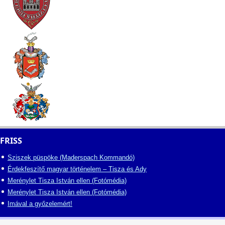
FRISS
Sziszek püspöke (Maderspach Kommandó)
Érdekfeszítő magyar történelem – Tisza és Ady
Merénylet Tisza István ellen (Fotómédia)
Merénylet Tisza István ellen (Fotómédia)
Imával a győzelemért!