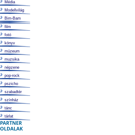
Média
Modellvilág
Bim-Bam
film
fotó
könyv
múzeum
muzsika
népzene
pop-rock
pszicho
szabadtér
színház
tánc
tárlat
PARTNER
OLDALAK