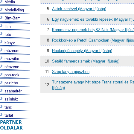
Média
5
Aktok zenével (Magyar Ifjúság)
Modellvilág
Bim-Bam
6
Egy nagylemez és további lépések (Magyar Ifj
film
7
Kommersz pop-rock helySZINek (Magyar Ifjús
fotó
8
Rockkörkép a Petőfi Csarnokban (Magyar Ifjús
könyv
múzeum
9
Rocknépünnepély (Magyar Ifjúság)
muzsika
10
Sétáló farmercsizmák (Magyar Ifjúság)
népzene
11
Szép lány a gipszben
pop-rock
Turistazene avagy hét törpe Transistorral és 
pszicho
12
Ifjúság)
szabadtér
színház
tánc
tárlat
PARTNER
OLDALAK