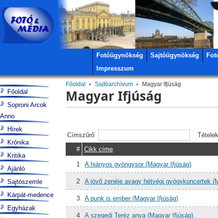
Fotóügynökség
Sajtóügynökség
Fot
Impresszum
Főoldal
Sajtóarchívum
Magyar Ifjúság
Magyar Ifjúság
Főoldal
Soproni Arcok
Anno
Hírek
Címszűrő
Tétele
Krónika
#
Cikk címe
Kritika
1
A hiányos gyöngysor (Magyar Ifjúság)
Ajánló
2
A jövő zenéje avagy hétvégi gyógykoncertek (M
Sajtószemle
Kárpát-medence
3
A punk is ember (Magyar Ifjúság)
Egyházak
4
A szegedi Teréz anya (Magyar Ifjúság)