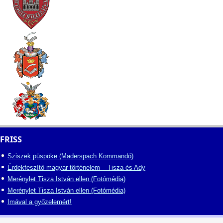
FRISS
Sziszek püspöke (Maderspach Kommandó)
Érdekfeszítő magyar történelem – Tisza és Ady
Merénylet Tisza István ellen (Fotómédia)
Merénylet Tisza István ellen (Fotómédia)
Imával a győzelemért!