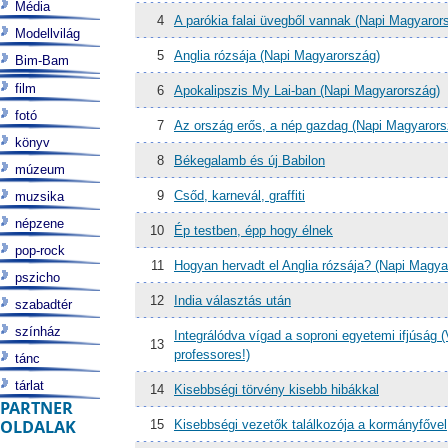
Média
4
A parókia falai üvegből vannak (Napi Magyaror
Modellvilág
5
Anglia rózsája (Napi Magyarország)
Bim-Bam
film
6
Apokalipszis My Lai-ban (Napi Magyarország)
fotó
7
Az ország erős, a nép gazdag (Napi Magyarors
könyv
8
Békegalamb és új Babilon
múzeum
9
Csőd, karnevál, graffiti
muzsika
népzene
10
Ép testben, épp hogy élnek
pop-rock
11
Hogyan hervadt el Anglia rózsája? (Napi Magya
pszicho
12
India választás után
szabadtér
színház
Integrálódva vígad a soproni egyetemi ifjúság 
13
professores!)
tánc
tárlat
14
Kisebbségi törvény kisebb hibákkal
PARTNER
OLDALAK
15
Kisebbségi vezetők találkozója a kormányfővel