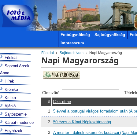
Fotóügynökség
Sajtóügynökség
Fot
Impresszum
Főoldal
Sajtóarchívum
Napi Magyarország
Napi Magyarország
Főoldal
Soproni Arcok
Anno
Hírek
Krónika
Címszűrő
Tétele
Kritika
#
Cikk címe
Ajánló
1
5 évvel a portugál virágos forradalom után (A per
Sajtószemle
2
50 éves a Kínai Népköztársaság
Kárpát-medence
Egyházak
3
A mester - dalnok sikerei és kudarcai (Napi Ma