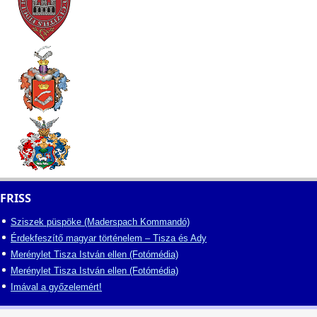
FRISS
Sziszek püspöke (Maderspach Kommandó)
Érdekfeszítő magyar történelem – Tisza és Ady
Merénylet Tisza István ellen (Fotómédia)
Merénylet Tisza István ellen (Fotómédia)
Imával a győzelemért!