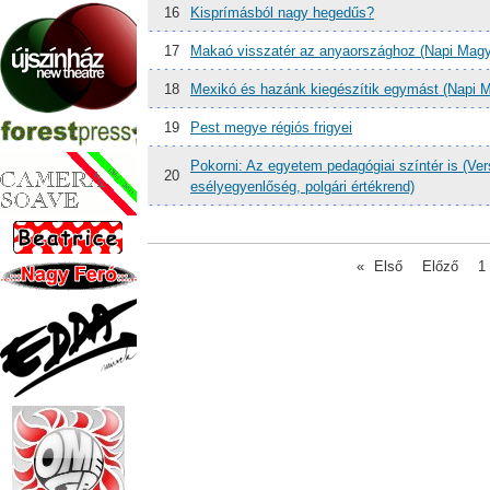
16
Kisprímásból nagy hegedűs?
17
Makaó visszatér az anyaországhoz (Napi Magy
18
Mexikó és hazánk kiegészítik egymást (Napi 
19
Pest megye régiós frigyei
Pokorni: Az egyetem pedagógiai színtér is (V
20
esélyegyenlőség, polgári értékrend)
«
Első
Előző
1