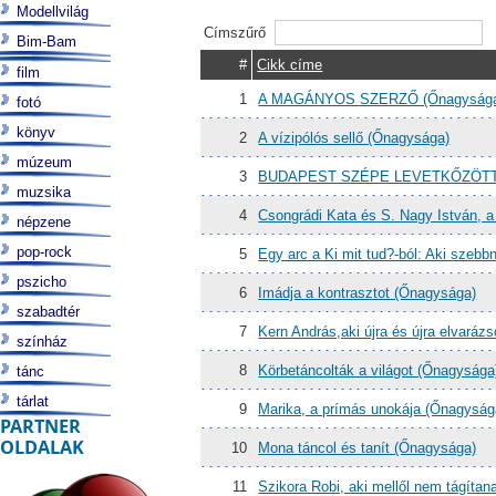
Modellvilág
Címszűrő
Bim-Bam
#
Cikk címe
film
1
A MAGÁNYOS SZERZŐ (Őnagyság
fotó
könyv
2
A vízipólós sellő (Őnagysága)
múzeum
3
BUDAPEST SZÉPE LEVETKŐZÖTT 
muzsika
4
Csongrádi Kata és S. Nagy István, 
népzene
pop-rock
5
Egy arc a Ki mit tud?-ból: Aki szebb
pszicho
6
Imádja a kontrasztot (Őnagysága)
szabadtér
7
Kern András,aki újra és újra elvaráz
színház
8
Körbetáncolták a világot (Őnagysága
tánc
tárlat
9
Marika, a prímás unokája (Őnagyság
PARTNER
OLDALAK
10
Mona táncol és tanít (Őnagysága)
11
Szikora Robi, aki mellől nem tágít