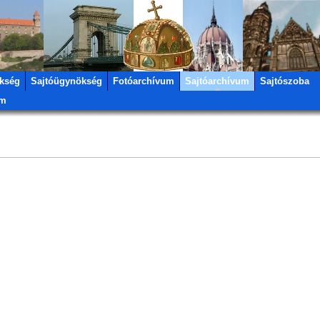
kség
Sajtóügynökség
Fotóarchívum
Sajtóarchívum
Sajtószoba
um