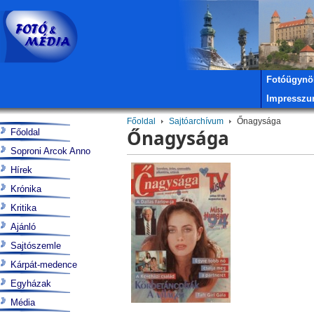
Fotóügynö
Impressz
Főoldal
Sajtóarchívum
Őnagysága
Őnagysága
Főoldal
Soproni Arcok Anno
Hírek
Krónika
Kritika
Ajánló
Sajtószemle
Kárpát-medence
Egyházak
Média