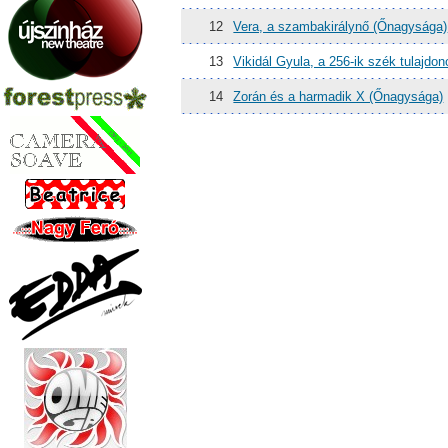
12
Vera, a szambakirálynő (Őnagysága)
13
Vikidál Gyula, a 256-ik szék tulajd
14
Zorán és a harmadik X (Őnagysága)