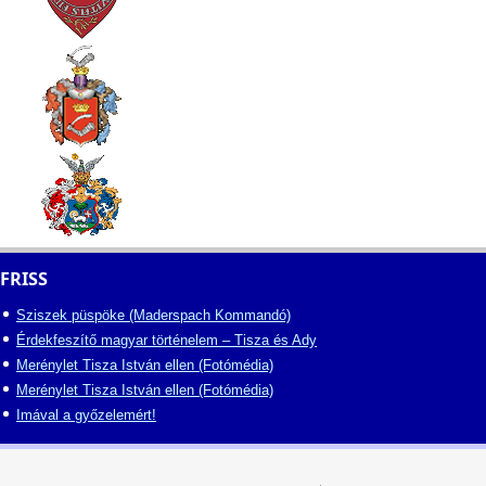
FRISS
Sziszek püspöke (Maderspach Kommandó)
Érdekfeszítő magyar történelem – Tisza és Ady
Merénylet Tisza István ellen (Fotómédia)
Merénylet Tisza István ellen (Fotómédia)
Imával a győzelemért!