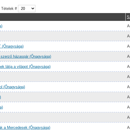
Tételek #
S
a)
A
A
(Őnagysága)
A
a szerző házaspár (Őnagysága)
A
nek látja a világot (Őnagysága)
A
A
sol (Őnagysága)
A
)
A
a)
A
A
anak a Mercedesek (Őnagysága)
A