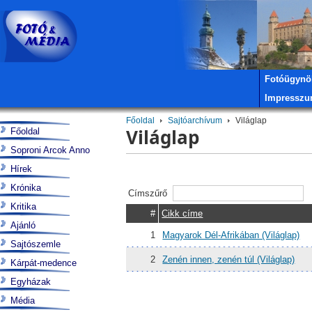
Fotóügynö
Impressz
Főoldal
Sajtóarchívum
Világlap
Világlap
Főoldal
Soproni Arcok Anno
Hírek
Krónika
Címszűrő
Kritika
#
Cikk címe
Ajánló
1
Magyarok Dél-Afrikában (Világlap)
Sajtószemle
2
Zenén innen, zenén túl (Világlap)
Kárpát-medence
Egyházak
Média