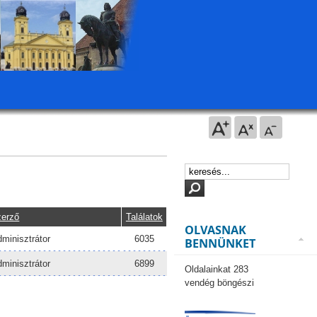
zerző
Találatok
OLVASNAK
minisztrátor
6035
BENNÜNKET
minisztrátor
6899
Oldalainkat 283
vendég böngészi