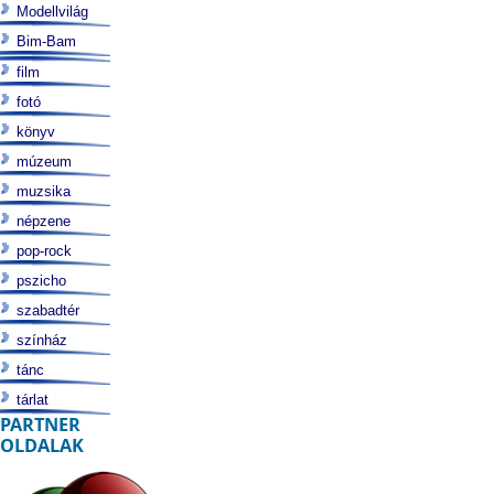
Modellvilág
Bim-Bam
film
fotó
könyv
múzeum
muzsika
népzene
pop-rock
pszicho
szabadtér
színház
tánc
tárlat
PARTNER
OLDALAK