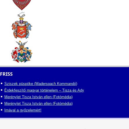
FRISS
Sziszek püspöke (Maderspach Kommandó)
Érdekfeszítő magyar történelem – Tisza és Ady
Merénylet Tisza István ellen (Fotómédia)
Merénylet Tisza István ellen (Fotómédia)
Imával a győzelemért!