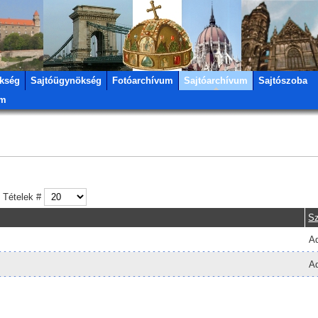
kség
Sajtóügynökség
Fotóarchívum
Sajtóarchívum
Sajtószoba
um
Tételek #
S
Ad
Ad