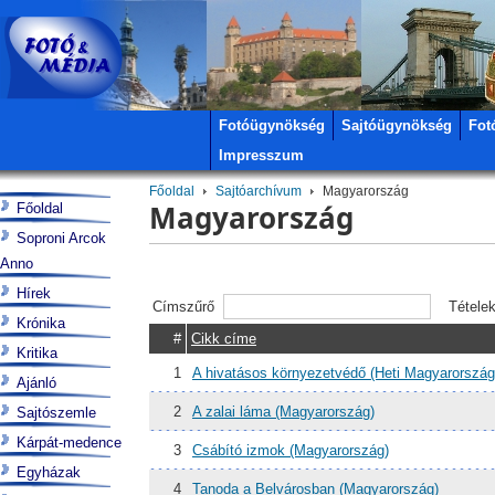
Fotóügynökség
Sajtóügynökség
Fot
Impresszum
Főoldal
Sajtóarchívum
Magyarország
Magyarország
Főoldal
Soproni Arcok
Anno
Hírek
Címszűrő
Tétele
Krónika
#
Cikk címe
Kritika
1
A hivatásos környezetvédő (Heti Magyarország
Ajánló
2
A zalai láma (Magyarország)
Sajtószemle
Kárpát-medence
3
Csábító izmok (Magyarország)
Egyházak
4
Tanoda a Belvárosban (Magyarország)