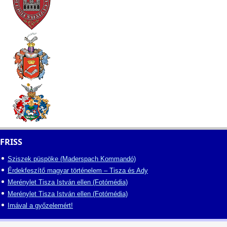
FRISS
Sziszek püspöke (Maderspach Kommandó)
Érdekfeszítő magyar történelem – Tisza és Ady
Merénylet Tisza István ellen (Fotómédia)
Merénylet Tisza István ellen (Fotómédia)
Imával a győzelemért!