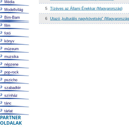
Média
5
Tízéves az Állami Énekkar (Magyarország)
Modellvilág
Bim-Bam
6
Utazó „kulturális nagykövetség" (Magyarország
film
fotó
könyv
múzeum
muzsika
népzene
pop-rock
pszicho
szabadtér
színház
tánc
tárlat
PARTNER
OLDALAK