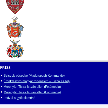
FRISS
Sziszek püspöke (Maderspach Kommandó)
Érdekfeszítő magyar történelem – Tisza és Ady
Merénylet Tisza István ellen (Fotómédia)
Merénylet Tisza István ellen (Fotómédia)
Imával a győzelemért!