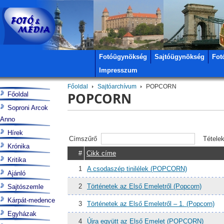
Fotóügynökség
Sajtóügynökség
Fot
Impresszum
Főoldal
Sajtóarchívum
POPCORN
POPCORN
Főoldal
Soproni Arcok
Anno
Hírek
Címszűrő
Tétele
Krónika
#
Cikk címe
Kritika
1
A csodaszép tinilélek (POPCORN)
Ajánló
2
Történetek az Első Emeletről (Popcorn)
Sajtószemle
Kárpát-medence
3
Történetek az Első Emeletről – 1. (Popcorn)
Egyházak
4
Újra együtt az Első Emelet (POPCORN)