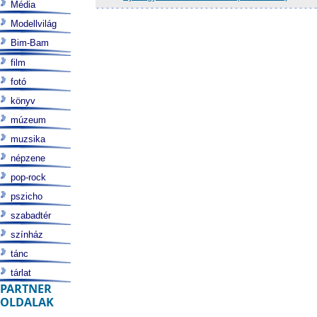
Média
Modellvilág
Bim-Bam
film
fotó
könyv
múzeum
muzsika
népzene
pop-rock
pszicho
szabadtér
színház
tánc
tárlat
PARTNER
OLDALAK