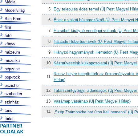
Média
5
Egy település édes terhei (Új Pest Megyei Hírl
Modellvilág
Bim-Bam
6
Ének a valkói búzamezőkről (Új Pest Megyei Hí
film
7
Erzsébet királyné vendégei voltunk (Új Pest Me
fotó
8
Hálaadó Hubertus-hívek (Új Pest Megyei Hírlap
könyv
múzeum
9
Hiányzó hagyományok Hernádon (Új Pest Megye
muzsika
10
Kézműveseink külkapcsolatai (Új Pest Megyei 
népzene
Rossz helyre telepítették az önkormányzatok e
11
pop-rock
Hírlap)
pszicho
12
Tatárszentgyörgyi újdonságok (Új Pest Megyei 
szabadtér
13
Vasárnap vásárnap (Új Pest Megyei Hírlap)
színház
tánc
14
„Szép Zsámbokba hat úton kell bemenni” (Új Pe
tárlat
PARTNER
OLDALAK