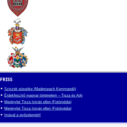
FRISS
Sziszek püspöke (Maderspach Kommandó)
Érdekfeszítő magyar történelem – Tisza és Ady
Merénylet Tisza István ellen (Fotómédia)
Merénylet Tisza István ellen (Fotómédia)
Imával a győzelemért!