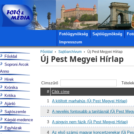
Fotóügynökség
Sajtóügynökség
Fot
Impresszum
Főoldal
Sajtóarchívum
Új Pest Megyei Hírlap
Új Pest Megyei Hírlap
Főoldal
Soproni Arcok
Anno
Hírek
Címszűrő
Tétele
Krónika
#
Cikk címe
Kritika
1
A kitiltott marhahús (Új Pest Megyei Hírlap)
Ajánló
2
A nevelés fontosabb a tanításnál (Új Pest Megy
Sajtószemle
Kárpát-medence
3
A pingvin nem fázik (Új Pest Megyei Hírlap)
Egyházak
4
Az első számú magyar koncertzenekar (Új Pest