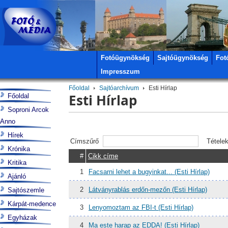
Fotóügynökség
Sajtóügynökség
Fot
Impresszum
Főoldal
Sajtóarchívum
Esti Hírlap
Esti Hírlap
Főoldal
Soproni Arcok
Anno
Hírek
Címszűrő
Tétele
Krónika
#
Cikk címe
Kritika
1
Facsarni lehet a bugyinkat... (Esti Hírlap)
Ajánló
2
Látványrablás erdőn-mezőn (Esti Hírlap)
Sajtószemle
Kárpát-medence
3
Lenyomoztam az FBI-t (Esti Hírlap)
Egyházak
4
Ma este harap az EDDA! (Esti Hírlap)