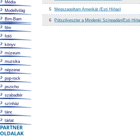
Média
5
Megszagoltam Amerikát (Esti Hírlap)
Modellvilág
Bim-Bam
6
Pótszilveszter a Mindenki Színpadán(Esti Hírla
film
fotó
könyv
múzeum
muzsika
népzene
pop-rock
pszicho
szabadtér
színház
tánc
tárlat
PARTNER
OLDALAK