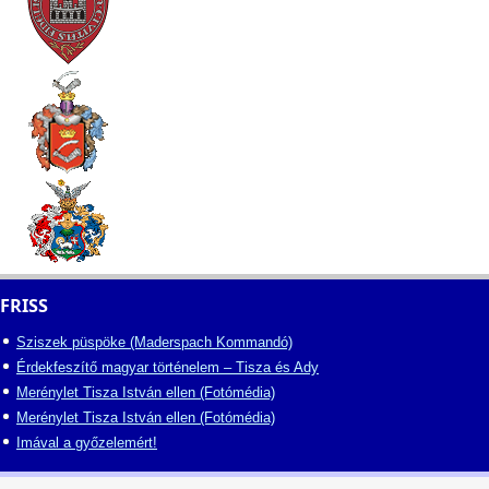
FRISS
Sziszek püspöke (Maderspach Kommandó)
Érdekfeszítő magyar történelem – Tisza és Ady
Merénylet Tisza István ellen (Fotómédia)
Merénylet Tisza István ellen (Fotómédia)
Imával a győzelemért!