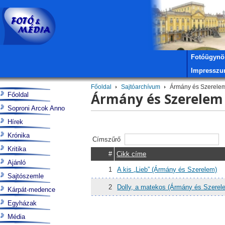
Fotóügynö
Impressz
Főoldal
Sajtóarchívum
Ármány és Szerele
Ármány és Szerelem
Főoldal
Soproni Arcok Anno
Hírek
Krónika
Címszűrő
Kritika
#
Cikk címe
Ajánló
1
A kis „Lieb” (Ármány és Szerelem)
Sajtószemle
2
Dolly, a matekos (Ármány és Szerel
Kárpát-medence
Egyházak
Média