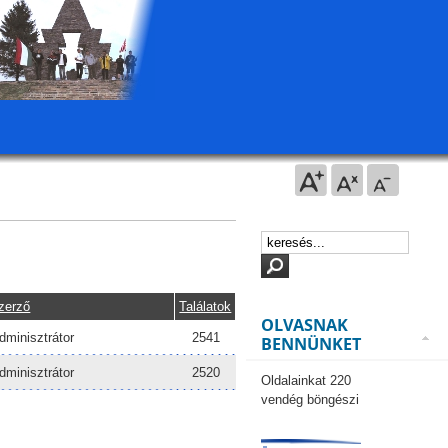
zerző
Találatok
OLVASNAK
dminisztrátor
2541
BENNÜNKET
dminisztrátor
2520
Oldalainkat 220
vendég böngészi