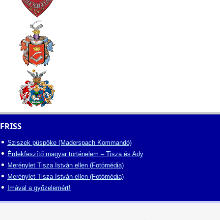
FRISS
Sziszek püspöke (Maderspach Kommandó)
Érdekfeszítő magyar történelem – Tisza és Ady
Merénylet Tisza István ellen (Fotómédia)
Merénylet Tisza István ellen (Fotómédia)
Imával a győzelemért!