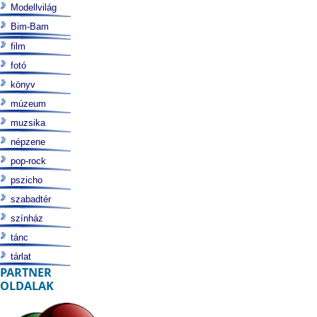
Modellvilág
Bim-Bam
film
fotó
könyv
múzeum
muzsika
népzene
pop-rock
pszicho
szabadtér
színház
tánc
tárlat
PARTNER
OLDALAK