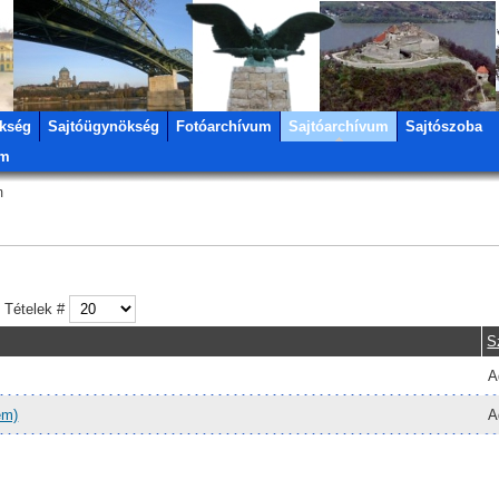
kség
Sajtóügynökség
Fotóarchívum
Sajtóarchívum
Sajtószoba
um
m
Tételek #
S
A
em)
A