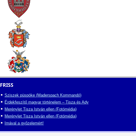
FRISS
Sziszek püspöke (Maderspach Kommandó)
Érdekfeszítő magyar történelem – Tisza és Ady
Merénylet Tisza István ellen (Fotómédia)
Merénylet Tisza István ellen (Fotómédia)
Imával a győzelemért!