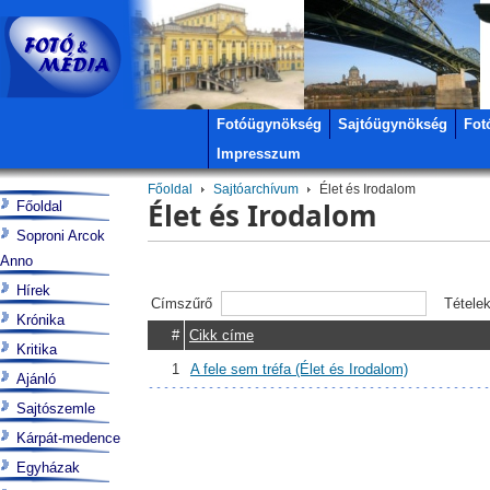
Fotóügynökség
Sajtóügynökség
Fot
Impresszum
Főoldal
Sajtóarchívum
Élet és Irodalom
Élet és Irodalom
Főoldal
Soproni Arcok
Anno
Hírek
Címszűrő
Tétele
Krónika
#
Cikk címe
Kritika
1
A fele sem tréfa (Élet és Irodalom)
Ajánló
Sajtószemle
Kárpát-medence
Egyházak