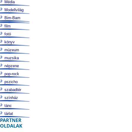
Média
Modellvilág
Bim-Bam
film
fotó
könyv
múzeum
muzsika
népzene
pop-rock
pszicho
szabadtér
színház
tánc
tárlat
PARTNER
OLDALAK