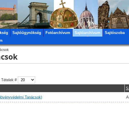
kség
Sajtóügynökség
Fotóarchívum
Sajtóarchívum
Sajtószoba
um
ácsok
ácsok
Tételek #
S
Növényvédelmi Tanácsok)
A