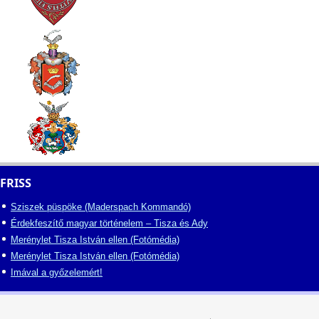
FRISS
Sziszek püspöke (Maderspach Kommandó)
Érdekfeszítő magyar történelem – Tisza és Ady
Merénylet Tisza István ellen (Fotómédia)
Merénylet Tisza István ellen (Fotómédia)
Imával a győzelemért!