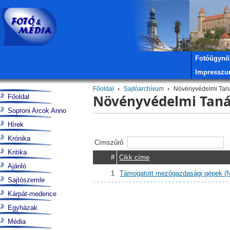
Fotóügynö
Impressz
Főoldal
Sajtóarchívum
Növényvédelmi Tan
Növényvédelmi Tan
Főoldal
Soproni Arcok Anno
Hírek
Krónika
Címszűrő
Kritika
#
Cikk címe
Ajánló
1
Támogatott mezőgazdasági gépek (
Sajtószemle
Kárpát-medence
Egyházak
Média