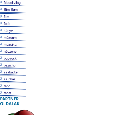
Modellvilág
Bim-Bam
film
fotó
könyv
múzeum
muzsika
népzene
pop-rock
pszicho
szabadtér
színház
tánc
tárlat
PARTNER
OLDALAK