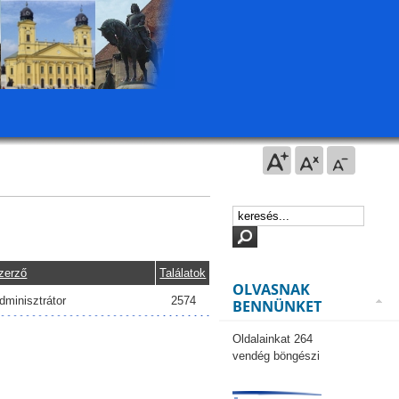
zerző
Találatok
OLVASNAK
dminisztrátor
2574
BENNÜNKET
Oldalainkat 264
vendég böngészi