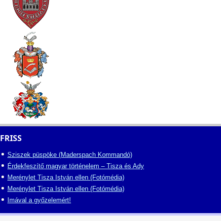
FRISS
Sziszek püspöke (Maderspach Kommandó)
Érdekfeszítő magyar történelem – Tisza és Ady
Merénylet Tisza István ellen (Fotómédia)
Merénylet Tisza István ellen (Fotómédia)
Imával a győzelemért!