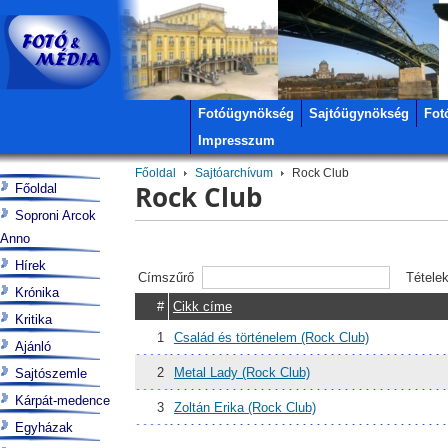
Fotóügynökség
Sajtóügynökség
Fot
Impresszum
Főoldal
Sajtóarchívum
Rock Club
Rock Club
Főoldal
Soproni Arcok
Anno
Hírek
Címszűrő
Tétele
Krónika
#
Cikk címe
Kritika
1
Család és történelem (Rock Club)
Ajánló
2
Metal Lady (Rock Club)
Sajtószemle
Kárpát-medence
3
Zoltán Erika (Rock Club)
Egyházak