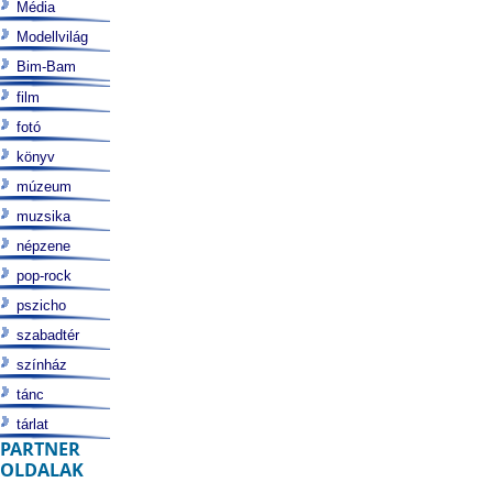
Média
Modellvilág
Bim-Bam
film
fotó
könyv
múzeum
muzsika
népzene
pop-rock
pszicho
szabadtér
színház
tánc
tárlat
PARTNER
OLDALAK