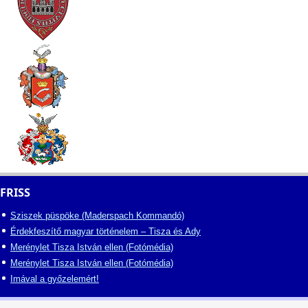
FRISS
Sziszek püspöke (Maderspach Kommandó)
Érdekfeszítő magyar történelem – Tisza és Ady
Merénylet Tisza István ellen (Fotómédia)
Merénylet Tisza István ellen (Fotómédia)
Imával a győzelemért!