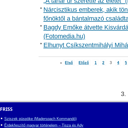
„A tanár úr szerette az életet" 
Nárcisztikus emberek, akik tön
főnöktől a bántalmazó családt
Bagdy Emőke átvette Kisvárdán
(Fotomedia.hu)
Elhunyt Csíkszentmihályi Mihá
«
Első
Előző
1
2
3
4
5
3.
FRISS
Sziszek püspöke (Maderspach Kommandó)
Érdekfeszítő magyar történelem – Tisza és Ady