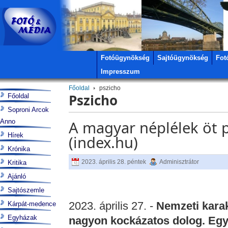
Fotóügynökség
Sajtóügynökség
Fot
Impresszum
Főoldal
pszicho
Pszicho
Főoldal
Soproni Arcok
Anno
A magyar néplélek öt 
Hírek
(index.hu)
Krónika
2023. április 28. péntek
Adminisztrátor
Kritika
Ajánló
Sajtószemle
2023. április 27. -
Nemzeti karakt
Kárpát-medence
Egyházak
nagyon kockázatos dolog. Egy