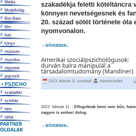
Média
szakadékja feletti kötéltáncra vá
Modellvilág
könnyen nevetségesnek és fant
Bim-Bam
20. század sötét története óta
film
nyomvonalon.
fotó
könyv
BŐVEBBEN...
múzeum
Amerikai szociálpszichológusok:
muzsika
durván balra manipulál a
népzene
társadalomtudomány (Mandiner)
pop-rock
2023. február 11. szombat
Adminisztrátor
PSZICHO
szabadtér
színház
2023. február 11. -
Elfogultnak lenni nem bűn, han
tánc
nagyon is emberi dolog.
tárlat
PARTNER
BŐVEBBEN...
OLDALAK