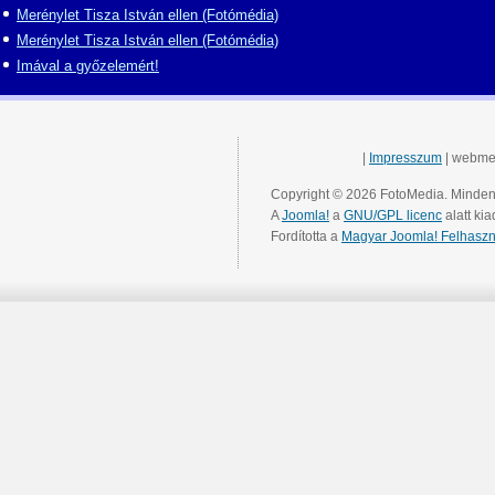
Merénylet Tisza István ellen (Fotómédia)
Merénylet Tisza István ellen (Fotómédia)
Imával a győzelemért!
|
Impresszum
| webme
Copyright © 2026 FotoMedia. Minden 
A
Joomla!
a
GNU/GPL licenc
alatt kia
Fordította a
Magyar Joomla! Felhaszn