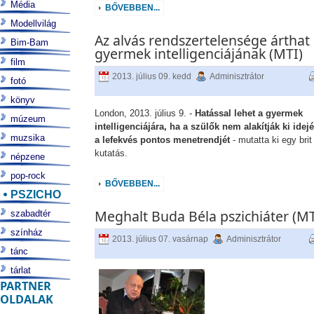
Média
BŐVEBBEN...
Modellvilág
Az alvás rendszertelensége árthat
Bim-Bam
gyermek intelligenciájának (MTI)
film
2013. július 09. kedd
Adminisztrátor
fotó
könyv
London, 2013. július 9. -
Hatással lehet a gyermek
múzeum
intelligenciájára, ha a szülők nem alakítják ki idej
muzsika
a lefekvés pontos menetrendjét
- mutatta ki egy brit
kutatás.
népzene
pop-rock
BŐVEBBEN...
PSZICHO
Meghalt Buda Béla pszichiáter (MT
szabadtér
színház
2013. július 07. vasárnap
Adminisztrátor
tánc
tárlat
PARTNER
OLDALAK