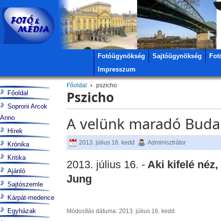
Fotóügynökség
Sajtóügynökség
Fot
Impresszum
Főoldal
pszicho
Pszicho
Főoldal
Soproni Arcok
Anno
A velünk maradó Buda 
Hírek
2013. július 16. kedd
Adminisztrátor
Krónika
Kritika
2013. július 16. -
Aki kifelé néz,
Ajánló
Jung
Sajtószemle
Kárpát-medence
Egyházak
Módosítás dátuma: 2013. július 16. kedd