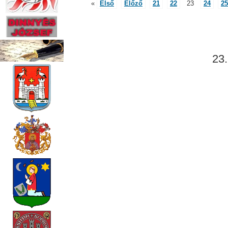
«
Első
Előző
21
22
23
24
25
23.