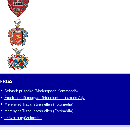
FRISS
Sziszek püspöke (Maderspach Kommandó)
Érdekfeszítő magyar történelem – Tisza és Ady
Merénylet Tisza István ellen (Fotómédia)
Merénylet Tisza István ellen (Fotómédia)
Imával a győzelemért!