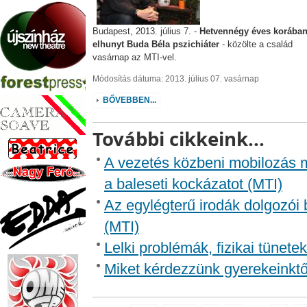
Budapest, 2013. július 7. -
Hetvennégy éves korába
elhunyt Buda Béla pszichiáter
- közölte a család
vasárnap az MTI-vel.
Módosítás dátuma: 2013. július 07. vasárnap
BŐVEBBEN...
További cikkeink...
A vezetés közbeni mobilozás m
a baleseti kockázatot (MTI)
Az egylégterű irodák dolgozó
(MTI)
Lelki problémák, fizikai tünete
Miket kérdezzünk gyerekeinktől