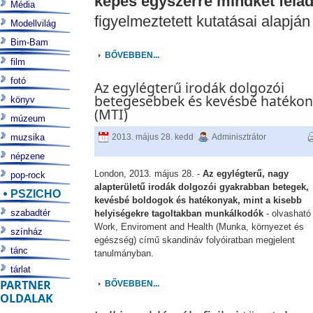
képes egyszerre mindkét fela
Média
figyelmeztetett kutatásai alapjá
Modellvilág
Bim-Bam
BŐVEBBEN...
film
fotó
Az egylégterű irodák dolgozói
betegesebbek és kevésbé hatéko
könyv
(MTI)
múzeum
muzsika
2013. május 28. kedd
Adminisztrátor
népzene
London, 2013. május 28. -
Az egylégterű, nagy
pop-rock
alapterületű irodák dolgozói gyakrabban betegek,
PSZICHO
kevésbé boldogok és hatékonyak, mint a kisebb
szabadtér
helyiségekre tagoltakban munkálkodók
- olvasható
Work, Enviroment and Health (Munka, környezet és
színház
egészség) című skandináv folyóiratban megjelent
tánc
tanulmányban.
tárlat
PARTNER
BŐVEBBEN...
OLDALAK