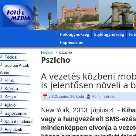
Fotóügynökség
Sajtóügynökség
Fot
Impresszum
Főoldal
pszicho
Pszicho
Főoldal
Soproni Arcok
Anno
A vezetés közbeni mob
Hírek
is jelentősen növeli a 
Krónika
2013. június 04. kedd
Adminisztrátor
Kritika
Ajánló
New York, 2013. június 4. -
Kiha
Sajtószemle
vagy a hangvezérelt SMS-ezés
Kárpát-medence
mindenképpen elvonja a vezet
Egyházak