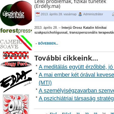
Lelki problémák, fizikai tünetek
(Erdély.ma)
2013. április 28. vasárnap
Adminisztrátor
2013. április 28. –
Interjú Orosz Katalin klinikai
szakpszichológussal, transzperszonális terapeutá
BŐVEBBEN...
További cikkeink...
A meditálás együtt érzőbbé, jó
A mai ember két órával keveseb
(MTI)
A személyiségzavarban szenve
A pszichiátriai társaság straté