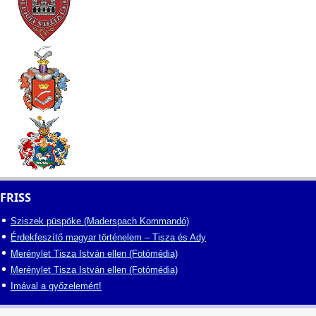
FRISS
Sziszek püspöke (Maderspach Kommandó)
Érdekfeszítő magyar történelem – Tisza és Ady
Merénylet Tisza István ellen (Fotómédia)
Merénylet Tisza István ellen (Fotómédia)
Imával a győzelemért!