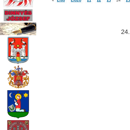
«
Első
Előző
21
22
23
24
25
24.