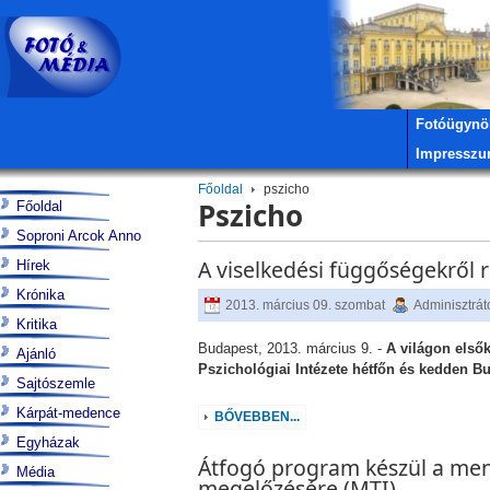
Fotóügynö
Impressz
Főoldal
pszicho
Pszicho
Főoldal
Soproni Arcok Anno
A viselkedési függőségekről 
Hírek
Krónika
2013. március 09. szombat
Adminisztrát
Kritika
Budapest, 2013. március 9. -
A világon első
Ajánló
Pszichológiai Intézete hétfőn és kedden B
Sajtószemle
Kárpát-medence
BŐVEBBEN...
Egyházak
Átfogó program készül a men
Média
megelőzésére (MTI)