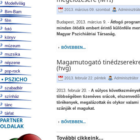
Modellvilág
2013. március 09. szombat
Adminisztrát
Bim-Bam
film
Budapest, 2013. március 9. -
Átfogó program
minden ötödik embert érintő különféle men
fotó
Magyar Pszichiátriai Társaság.
könyv
múzeum
BŐVEBBEN...
muzsika
Magamutogató tinédzserekre
népzene
(hvg)
pop-rock
2013. február 22. péntek
Adminisztrátor
PSZICHO
szabadtér
2013. február 20. -
A súlyos következményekk
színház
többségében tizenéves srácok, elszenvedői
törékenyek, megalázottak és olykor valami
tánc
szánják el magukat.
tárlat
PARTNER
BŐVEBBEN...
OLDALAK
További cikkeink...