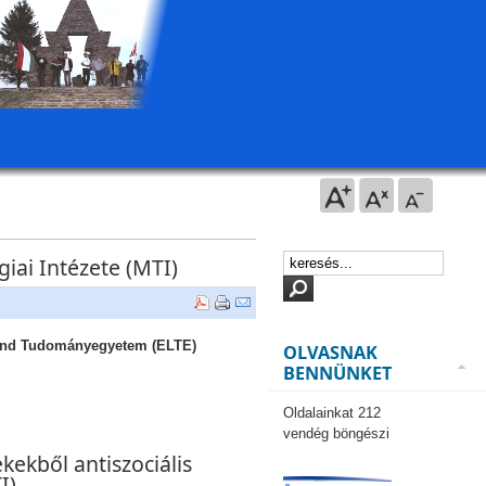
iai Intézete (MTI)
oránd Tudományegyetem (ELTE)
OLVASNAK
BENNÜNKET
Oldalainkat 212
vendég böngészi
kekből antiszociális
I)