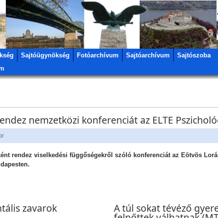
kség
Sajtóügynökség
Fotóarchívum
Sajtóarchívum
Sajtószoba
um
rendez nemzetközi konferenciát az ELTE Pszichológ
or
ként rendez viselkedési függőségekről szóló konferenciát az Eötvös L
udapesten.
tális zavarok
A túl sokat tévéző gyere
felnőttek válhatnak (MT