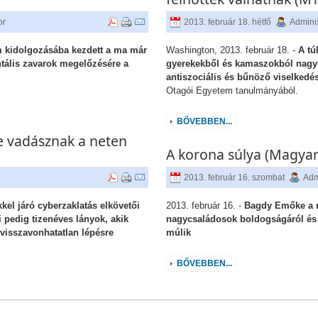
or
2013. február 18. hétfő
Adminis
 kidolgozásába kezdett a ma már
Washington, 2013. február 18. -
A tú
tális zavarok megelőzésére a
gyerekekből és kamaszokból nagy
antiszociális és bűnöző viselkedé
Otagói Egyetem tanulmányából.
BŐVEBBEN...
 vadásznak a neten
A korona súlya (Magya
2013. február 16. szombat
Adm
el járó cyberzaklatás elkövetői
2013. február 16. -
Bagdy Emőke a re
 pedig tizenéves lányok, akik
nagycsaládosok boldogságáról és a
 visszavonhatatlan lépésre
múlik
BŐVEBBEN...