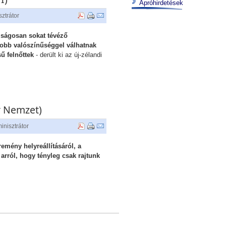
Apróhirdetések
ztrátor
lságosan sokat tévéző
obb valószínűséggel válhatnak
sű felnőttek
- derült ki az új-zélandi
r Nemzet)
inisztrátor
mény helyreállításáról, a
rról, hogy tényleg csak rajtunk