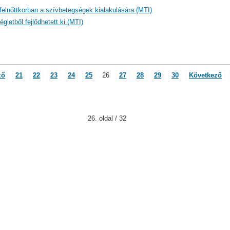
t felnőttkorban a szívbetegségek kialakulására (MTI)
letből fejlődhetett ki (MTI)
ző
21
22
23
24
25
26
27
28
29
30
Következő
26. oldal / 32