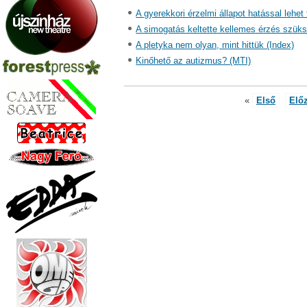
A gyerekkori érzelmi állapot hatással lehe
A simogatás keltette kellemes érzés szükség
A pletyka nem olyan, mint hittük (Index)
Kinőhető az autizmus? (MTI)
«
Első
Elő