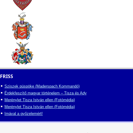
FRISS
Sziszek püspöke (Maderspach Kommandó)
Érdekfeszítő magyar történelem – Tisza és Ady
Merénylet Tisza István ellen (Fotómédia)
Merénylet Tisza István ellen (Fotómédia)
Imával a győzelemért!