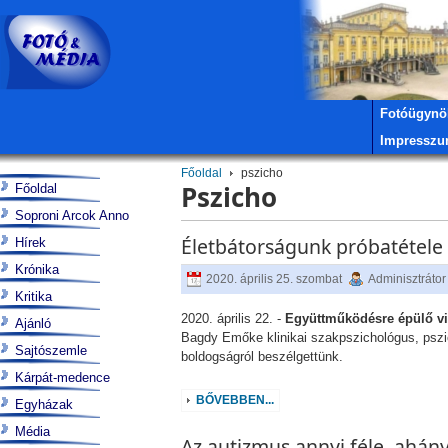
Fotóügynö
Impressz
Főoldal
pszicho
Pszicho
Főoldal
Soproni Arcok Anno
Életbátorságunk próbatétele
Hírek
Krónika
2020. április 25. szombat
Adminisztrátor
Kritika
2020. április 22. -
Együttműködésre épülő vis
Ajánló
Bagdy Emőke klinikai szakpszichológus, pszich
Sajtószemle
boldogságról beszélgettünk.
Kárpát-medence
BŐVEBBEN...
Egyházak
Média
Az autizmus annyi féle, ahány