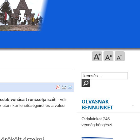
ebb vonásait roncsolja szét
– véli
OLVASNAK
utáni kor lehetőségeiről és a valódi
BENNÜNKET
Oldalainkat 246
vendég böngészi
 örökölt érzelmi