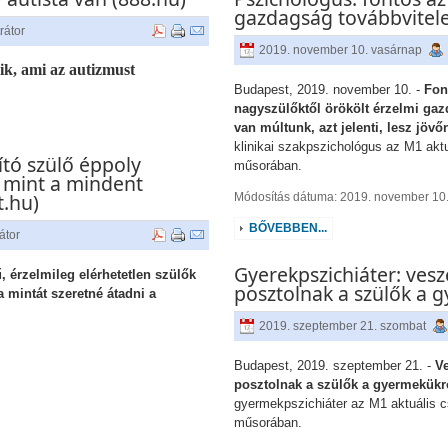
gazdagság továbbvitele
rátor
2019. november 10. vasárnap
ik, ami az autizmust
Budapest, 2019. november 10. -
Fon
nagyszülőktől örökölt érzelmi ga
van múltunk, azt jelenti, lesz jövő
klinikai szakpszichológus az M1 aktu
ító szülő éppoly
műsorában.
, mint a mindent
t.hu)
Módosítás dátuma: 2019. november 10
BŐVEBBEN...
átor
Gyerekpszichiáter: veszé
ű, érzelmileg elérhetetlen szülők
posztolnak a szülők a 
a mintát szeretné átadni a
2019. szeptember 21. szombat
Budapest, 2019. szeptember 21. -
Ve
posztolnak a szülők a gyermekükr
gyermekpszichiáter az M1 aktuális c
műsorában.