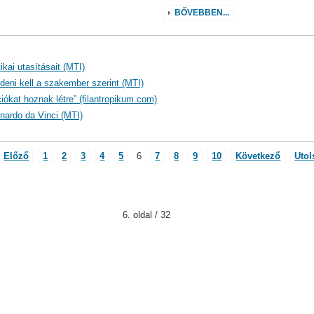
BŐVEBBEN...
kai utasításait (MTI)
édeni kell a szakember szerint (MTI)
ókat hoznak létre” (filantropikum.com)
nardo da Vinci (MTI)
Előző
1
2
3
4
5
6
7
8
9
10
Következő
Utol
6. oldal / 32