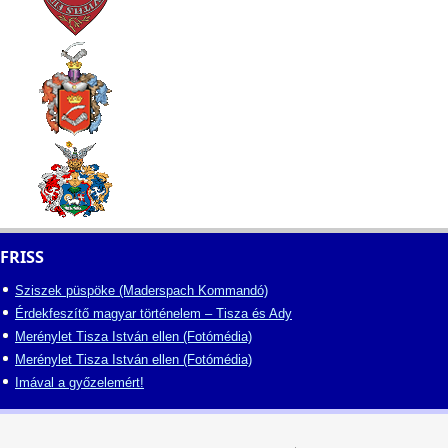
FRISS
Sziszek püspöke (Maderspach Kommandó)
Érdekfeszítő magyar történelem – Tisza és Ady
Merénylet Tisza István ellen (Fotómédia)
Merénylet Tisza István ellen (Fotómédia)
Imával a győzelemért!