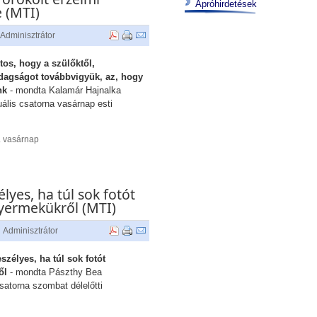
Apróhirdetések
 (MTI)
Adminisztrátor
tos, hogy a szülőktől,
zdagságot továbbvigyük, az, hogy
nk
- mondta Kalamár Hajnalka
ális csatorna vasárnap esti
. vasárnap
lyes, ha túl sok fotót
gyermekükről (MTI)
Adminisztrátor
szélyes, ha túl sok fotót
ől
- mondta Pászthy Bea
satorna szombat délelőtti