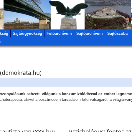
kség
Sajtóügynökség
Fotóarchívum
Sajtóarchívum
Sajtószoba
um
 (demokrata.hu)
zonyulásunk sebzett, világunk a konzumizálódással az ember legnemes
oterapeuta, akivel a posztmodern társadalom lelki válságáról, a világjárvány 
 autista van (888.hu)
Pszichológus: fontos az