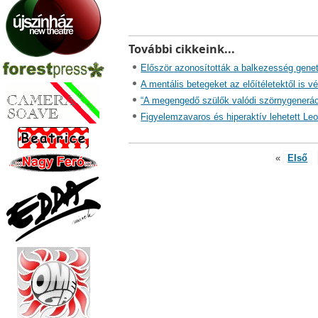
További cikkeink...
Először azonosították a balkezesség geneti
A mentális betegeket az előítéletektől is v
“A megengedő szülők valódi szörnygeneráci
Figyelemzavaros és hiperaktív lehetett Leo
«
Első