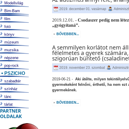
Modellvilág
2019. december 01. vasárnap
Adminiszt
Bim-Bam
film
2019.12.01. -
Csodaszer pedig nem létez
„gyógyítaná”.
fotó
BŐVEBBEN...
könyv
múzeum
A semmilyen korlátot nem áll
muzsika
félelmetes a gyerek számára
szigorúan büntető (csaladine
népzene
pop-rock
2019. november 23. szombat
Adminisztr
PSZICHO
2019-06-21 -
Aki átélte, milyen tekintélyelv
szabadtér
gyermekeként felnőni, érthető, ha nem ezt 
színház
gyermekének.
tánc
BŐVEBBEN...
tárlat
PARTNER
OLDALAK