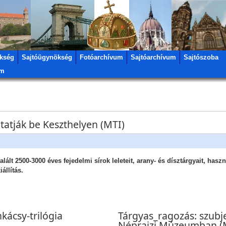
kség
Sajtóügynökség
Fotóarchívum
Sajtóarchívum
Sajtószoba
um
tatják be Keszthelyen (MTI)
lált 2500-3000 éves fejedelmi sírok leleteit, arany- és dísztárgyait, hasz
állítás.
kácsy-trilógia
Tárgyas_ragozás: szubje
Néprajzi Múzeumban (