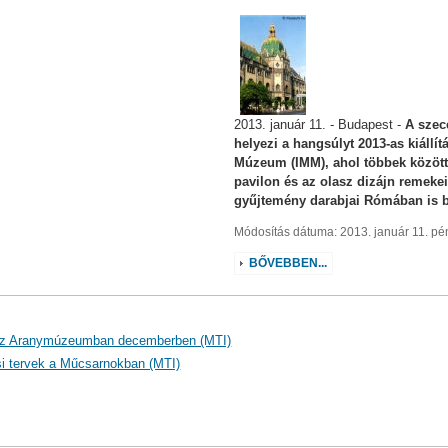
2013. január 11. - Budapest -
A szece
helyezi a hangsúlyt 2013-as kiállí
Múzeum (IMM), ahol többek között a
pavilon és az olasz dizájn remekei
gyűjtemény darabjai Rómában is 
Módosítás dátuma: 2013. január 11. pé
BŐVEBBEN...
ek az Aranymúzeumban decemberben (MTI)
i tervek a Műcsarnokban (MTI)