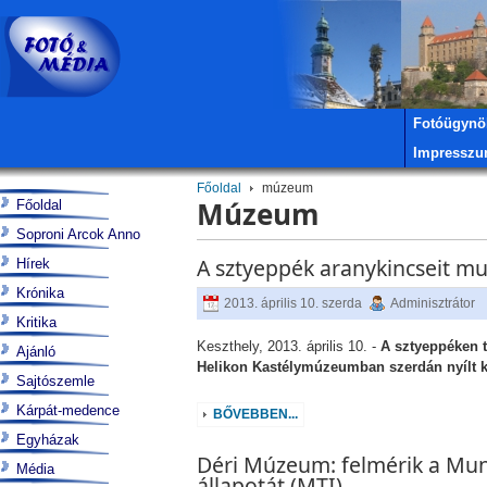
Fotóügynö
Impressz
Főoldal
múzeum
Múzeum
Főoldal
Soproni Arcok Anno
A sztyeppék aranykincseit mu
Hírek
Krónika
2013. április 10. szerda
Adminisztrátor
Kritika
Keszthely, 2013. április 10. -
A sztyeppéken ta
Ajánló
Helikon Kastélymúzeumban szerdán nyílt ki
Sajtószemle
Kárpát-medence
BŐVEBBEN...
Egyházak
Déri Múzeum: felmérik a Mun
Média
állapotát (MTI)