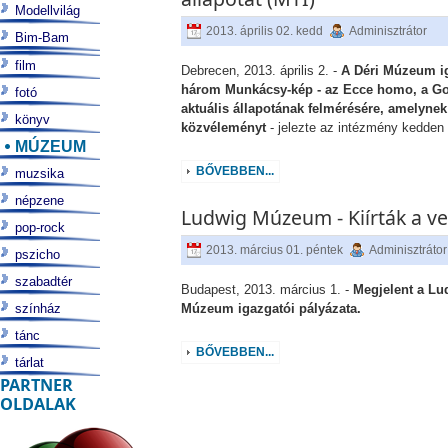
Modellvilág
2013. április 02. kedd
Adminisztrátor
Bim-Bam
film
Debrecen, 2013. április 2. -
A Déri Múzeum iga
három Munkácsy-kép - az Ecce homo, a Golg
fotó
aktuális állapotának felmérésére, amelynek
könyv
közvéleményt
- jelezte az intézmény kedde
MÚZEUM
BŐVEBBEN...
muzsika
népzene
Ludwig Múzeum - Kiírták a ve
pop-rock
2013. március 01. péntek
Adminisztrátor
pszicho
szabadtér
Budapest, 2013. március 1. -
Megjelent a Lu
színház
Múzeum igazgatói pályázata.
tánc
BŐVEBBEN...
tárlat
PARTNER
OLDALAK