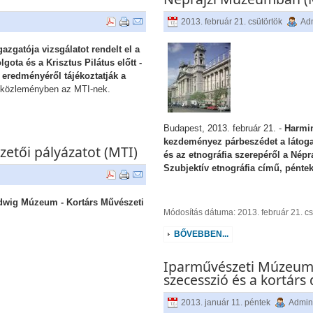
2013. február 21. csütörtök
Adm
zgatója vizsgálatot rendelt el a
ota és a Krisztus Pilátus előtt -
 eredményéről tájékoztatják a
n közleményben az MTI-nek.
Budapest, 2013. február 21. -
Harmin
kezdeményez párbeszédet a látoga
zetői pályázatot (MTI)
és az etnográfia szerepéről a Nép
Szubjektív etnográfia című, péntek
dwig Múzeum - Kortárs Művészeti
Módosítás dátuma: 2013. február 21. cs
BŐVEBBEN...
Iparművészeti Múzeum: 
szecesszió és a kortárs
2013. január 11. péntek
Admini