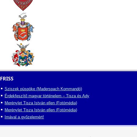
FRISS
Sziszek püspöke (Maderspach Kommandó)
Érdekfeszítő magyar történelem – Tisza és Ady
Merénylet Tisza István ellen (Fotómédia)
Merénylet Tisza István ellen (Fotómédia)
Imával a győzelemért!