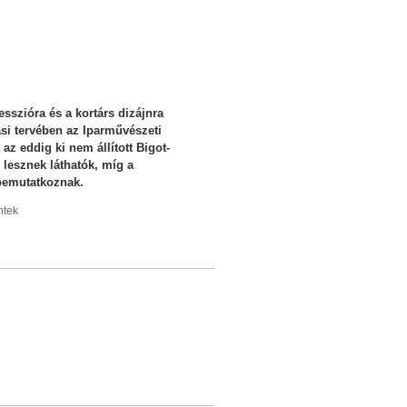
sszióra és a kortárs dizájnra
tási tervében az Iparművészeti
z eddig ki nem állított Bigot-
 lesznek láthatók, míg a
bemutatkoznak.
ntek