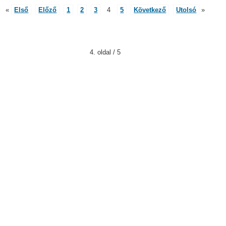
«
Első
Előző
1
2
3
4
5
Következő
Utolsó
»
4. oldal / 5