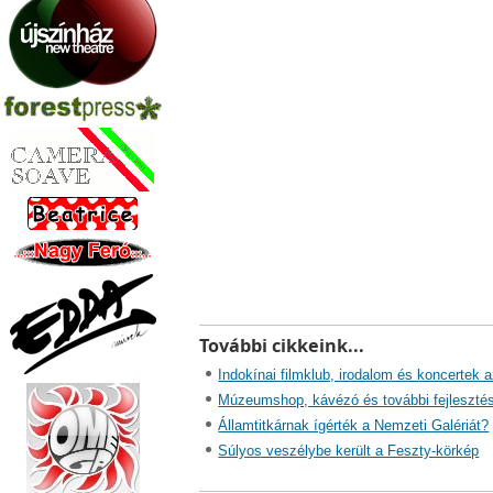
További cikkeink...
Indokínai filmklub, irodalom és koncert
Múzeumshop, kávézó és további fejlesztés
Államtitkárnak ígérték a Nemzeti Galériát?
Súlyos veszélybe került a Feszty-körkép