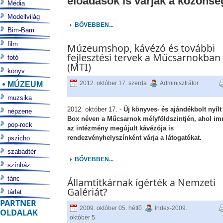
előadások is várják a közönsé
Média
Modellvilág
BŐVEBBEN...
Bim-Bam
film
Múzeumshop, kávézó és további
fejlesztési tervek a Műcsarnokban
fotó
(MTI)
könyv
MÚZEUM
2012. október 17. szerda
Adminisztrátor
muzsika
2012. október 17. -
Új könyves- és ajándékbolt nyílt
népzene
Box néven a Műcsarnok mélyföldszintjén, ahol i
pop-rock
az intézmény megújult kávézója is
rendezvényhelyszínként várja a látogatókat.
pszicho
szabadtér
BŐVEBBEN...
színház
tánc
Államtitkárnak ígérték a Nemzeti
Galériát?
tárlat
PARTNER
2009. október 05. hétfő
Index-2009.
OLDALAK
október 5.