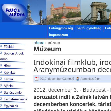
Fotóügynökség
Sajtóügynökség
Fot
Impresszum
Főoldal
múzeum
Múzeum
Főoldal
Soproni Arcok
Anno
Indokínai filmklub, ir
Hírek
Aranymúzeumban dece
Krónika
2012. december 03. hétfő
Adminisztrátor
Kritika
Ajánló
2012. december 3. - Budapest -
Sajtószemle
sorozatot indít a Zelnik Istvá
Kárpát-medence
decemberben koncertek, tárlat
Egyházak