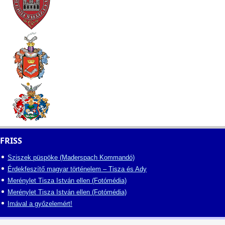
FRISS
Sziszek püspöke (Maderspach Kommandó)
Érdekfeszítő magyar történelem – Tisza és Ady
Merénylet Tisza István ellen (Fotómédia)
Merénylet Tisza István ellen (Fotómédia)
Imával a győzelemért!