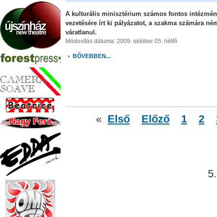
A kulturális minisztérium számos fontos intézmé
vezetésére írt ki pályázatot, a szakma számára né
váratlanul.
Módosítás dátuma: 2009. október 05. hétfő
BŐVEBBEN...
«
Első
Előző
1
2
5.