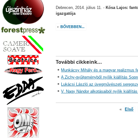
Debrecen, 2014. július 11. -
Kósa Lajos: fan
igazgatója
BŐVEBBEN...
További cikkeink...
Munkácsy Mihály és a magyar realizmus fes
A Zichy-gyűjteményből nyílik kiállítás Sop
Lukácsi László az üvegművészeti seregsze
V. Nagy Nándor alkotásaiból nyílik kiállí
«
Első