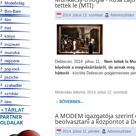
Modellvilág
tettek le (MTI)
Bim-Bam
2014. július 12. szombat
Adminisztrátor
film
fotó
könyv
múzeum
muzsika
népzene
Debrecen, 2014. július 11. -
Nem tettek le Mu
képének a megvásárlásáról, de annak meg k
pop-rock
hátterét
- közölte Debrecen polgármestere pén
pszicho
szabadtér
Módosítás dátuma: 2014. július 12. szombat
színház
tánc
BŐVEBBEN...
TÁRLAT
A MODEM igazgatója szerint e
PARTNER
beolvasztani a központot a 
OLDALAK
2014. július 11. péntek
Adminisztrátor