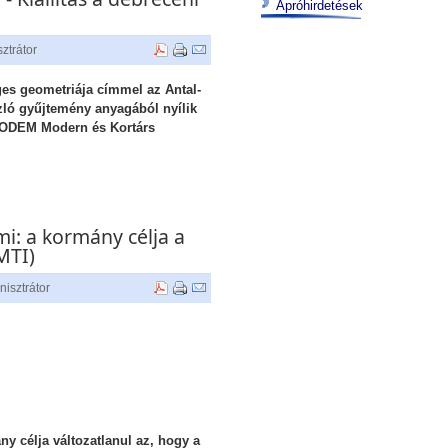
Apróhirdetések
ztrátor
ges geometriája címmel az Antal-
zló gyűjtemény anyagából nyílik
 MODEM Modern és Kortárs
i: a kormány célja a
MTI)
nisztrátor
y célja változatlanul az, hogy a