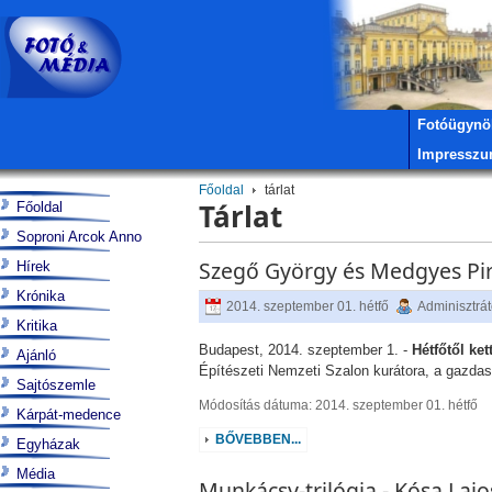
Fotóügynö
Impressz
Főoldal
tárlat
Tárlat
Főoldal
Soproni Arcok Anno
Szegő György és Medgyes Pir
Hírek
Krónika
2014. szeptember 01. hétfő
Adminisztrát
Kritika
Budapest, 2014. szeptember 1. -
Hétfőtől ke
Ajánló
Építészeti Nemzeti Szalon kurátora, a gazdas
Sajtószemle
Módosítás dátuma: 2014. szeptember 01. hétfő
Kárpát-medence
BŐVEBBEN...
Egyházak
Média
Munkácsy-trilógia - Kósa Lajo