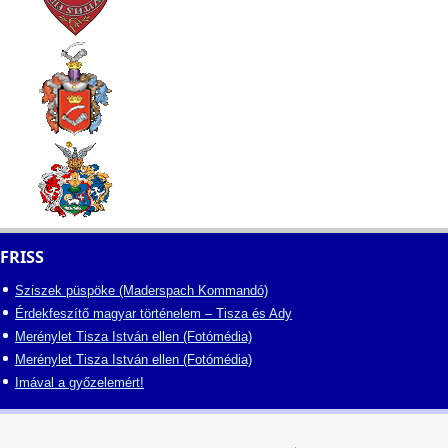
FRISS
Sziszek püspöke (Maderspach Kommandó)
Érdekfeszítő magyar történelem – Tisza és Ady
Merénylet Tisza István ellen (Fotómédia)
Merénylet Tisza István ellen (Fotómédia)
Imával a győzelemért!