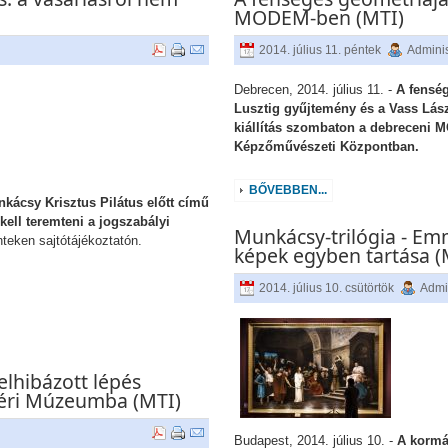
MODEM-ben (MTI)
2014. július 11. péntek
Adminis
Debrecen, 2014. július 11. -
A fensé
Lusztig gyűjtemény és a Vass Lás
kiállítás szombaton a debreceni
Képzőművészeti Központban.
BŐVEBBEN...
nkácsy Krisztus Pilátus előtt című
ell teremteni a jogszabályi
Munkácsy-trilógia - Emm
teken sajtótájékoztatón.
képek egyben tartása (
2014. július 10. csütörtök
Admi
lhibázott lépés
Déri Múzeumba (MTI)
Budapest, 2014. július 10. -
A kormán