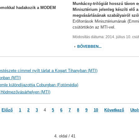
Munkácsy-trilógiát hosszú távon e
tomokkal hadakozik a MODEM
Minisztérium jelenleg készíti elő 
megvásárlásának szabályairól szó
Erőforrások Minisztériumának (Emmi)
csütörtökön az MTI-vel.
Módosítás dátuma: 2014. július 10. csüt
BŐVEBBEN...
tészete címmel nyílt tárlat a Kogart Tihanyban (MTI)
ronban (MTI)
mle különdíjazottja Coburgban (Fotómédia)
tás Hódmezővásárhelyen (MTI)
Előző
1
2
3
4
5
6
7
8
9
10
Következő
Utol
4. oldal / 41