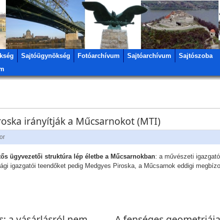
kség
Sajtóügynökség
Fotóarchívum
Sajtóarchívum
Sajtószoba
um
oska irányítják a Műcsarnokot (MTI)
or
ttős ügyvezetői struktúra lép életbe a Műcsarnokban
: a művészeti igazgató
ági igazgatói teendőket pedig Medgyes Piroska, a Műcsarnok eddigi megbízott
s: a vásárlásról nem
A fenséges geometriája 