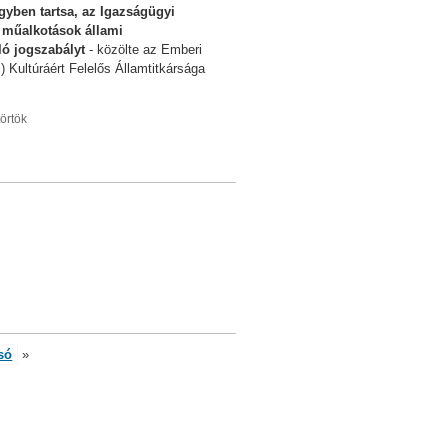
gyben tartsa, az Igazságügyi
a műalkotások állami
ló jogszabályt
- közölte az Emberi
 Kultúráért Felelős Államtitkársága
örtök
só
»