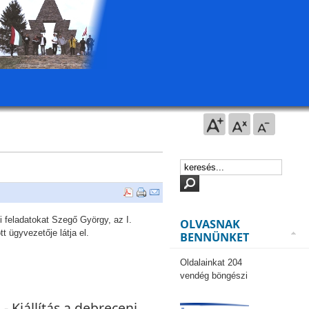
i feladatokat Szegő György, az I.
OLVASNAK
 ügyvezetője látja el.
BENNÜNKET
Oldalainkat 204
vendég böngészi
- Kiállítás a debreceni