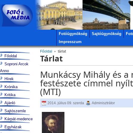
Fotóügynökség
Sajtóügynökség
Fot
Impresszum
Főoldal
tárlat
Tárlat
Főoldal
Soproni Arcok
Anno
Munkácsy Mihály és a 
Hírek
festészete címmel nyíl
Krónika
(MTI)
Kritika
Ajánló
2014. július 09. szerda
Adminisztrátor
Sajtószemle
Kárpát-medence
Egyházak