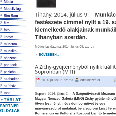
Média
Modellvilág
Tihany, 2014. július 9. –
Munkács
Bim-Bam
festészete címmel nyílt a 19.
film
kiemelkedő alakjainak munkáib
fotó
Tihanyban szerdán.
könyv
múzeum
Módosítás dátuma: 2014. július 09. szerda
muzsika
BŐVEBBEN...
népzene
pop-rock
A Zichy-gyűjteményből nyílik kiállí
Sopronban (MTI)
pszicho
szabadtér
2014. július 02. szerda
Adminisztrátor
színház
tánc
Sopron, 2014. július 2. –
A Szépművészeti Múzeum 
Magyar Nemzeti Galéria (MNG) Zichy-gyűjteményé
TÁRLAT
ötven festményt, négy domborművet és egy
PARTNER
márványszobrot mutatnak be a soproni Liszt Fere
OLDALAK
Konferencia és Kulturális Központ kiállító termébe