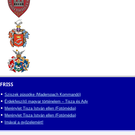
FRISS
Sziszek püspöke (Maderspach Kommandó)
Érdekfeszítő magyar történelem – Tisza és Ady
Merénylet Tisza István ellen (Fotómédia)
Merénylet Tisza István ellen (Fotómédia)
Imával a győzelemért!