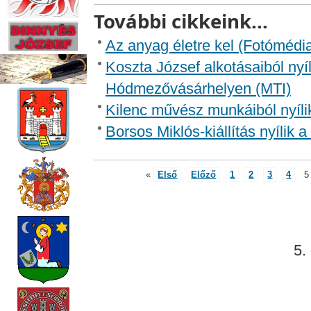
További cikkeink...
Az anyag életre kel (Fotómédi
Koszta József alkotásaiból nyíl
Hódmezővásárhelyen (MTI)
Kilenc művész munkáiból nyíli
Borsos Miklós-kiállítás nyílik
«
Első
Előző
1
2
3
4
5
5.