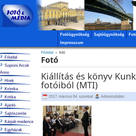
Fotóügynökség
Sajtóügynökség
Fot
Impresszum
Főoldal
fotó
Fotó
Főoldal
Soproni Arcok
Anno
Kiállítás és könyv Kunk
Hírek
fotóiból (MTI)
Krónika
2017. március 04. szombat
Adminisztrátor
Kritika
Ajánló
Sajtószemle
Kárpát-medence
Egyházak