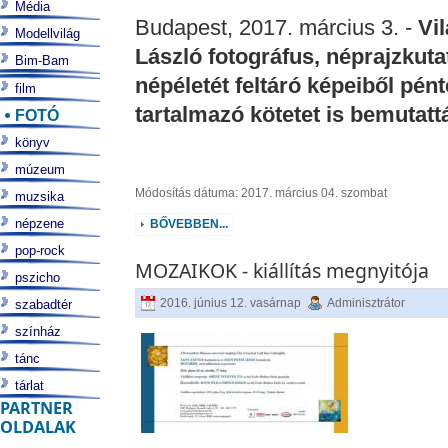
Média
Budapest, 2017. március 3. -
Vi
Modellvilág
László fotográfus, néprajzkuta
Bim-Bam
népéletét feltáró képeiből pé
film
tartalmazó kötetet is bemutatt
FOTÓ
könyv
múzeum
Módosítás dátuma: 2017. március 04. szombat
muzsika
népzene
BŐVEBBEN...
pop-rock
MOZAIKOK - kiállítás megnyitója
pszicho
2016. június 12. vasárnap
Adminisztrátor
szabadtér
színház
tánc
tárlat
PARTNER
OLDALAK