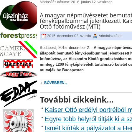
Módosítás dátuma: 2016. június 12. vasárnap
A magyar népművészetet bemuta
fényképalbummal jelentkezett Kai
Ottó fotóművész (MTI)
2015. december 02. szerda
Adminisztrátor
Budapest, 2015. december 2. -
A magyar népművész
állapotát bemutató fényképalbummal jelentkezett K
fotóművész, az Alexandra Kiadó gondozásában m
mintegy 1200 fényképfelvételt tartalmazó kötetet c
mutatják be Budapesten.
BŐVEBBEN...
További cikkeink...
Kaiser Ottó erdélyi portréiból n
Egyre több helyről tiltják ki a s
Ismét kiírták a pályázatot a He