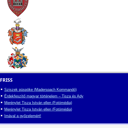
FRISS
Sziszek püspöke (Maderspach Kommandó)
Érdekfeszítő magyar történelem – Tisza és Ady
Merénylet Tisza István ellen (Fotómédia)
Merénylet Tisza István ellen (Fotómédia)
Imával a győzelemért!