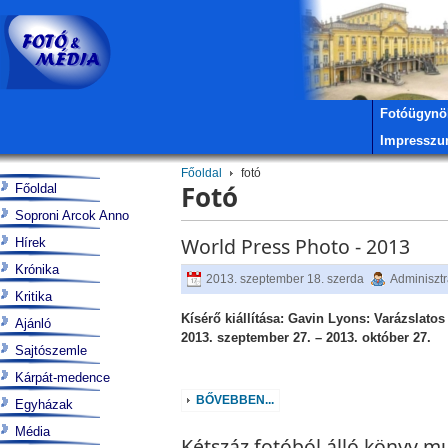
Fotóügynö
Impressz
Főoldal
fotó
Fotó
Főoldal
Soproni Arcok Anno
World Press Photo - 2013
Hírek
Krónika
2013. szeptember 18. szerda
Adminisztr
Kritika
Kísérő kiállítása: Gavin Lyons: Varázslatos
Ajánló
2013. szeptember 27. – 2013. október 27.
Sajtószemle
Kárpát-medence
BŐVEBBEN...
Egyházak
Média
Kétszáz fotóból álló könyv m