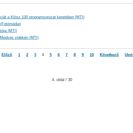
ciát a Klösz 100 programsorozat keretében (MTI)
a (Fotómédia)
tója (MTI)
-Medves vidékén (MTI)
Előző
1
2
3
4
5
6
7
8
9
10
Következő
Utol
4. oldal / 30