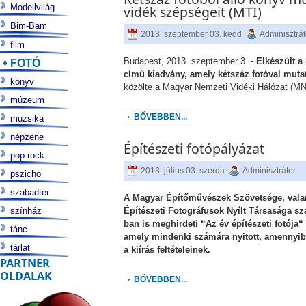
Modellvilág
vidék szépségeit (MTI)
Bim-Bam
2013. szeptember 03. kedd
Adminisztrát
film
Budapest, 2013. szeptember 3. -
Elkészült 
FOTÓ
című kiadvány, amely kétszáz fotóval muta
könyv
közölte a Magyar Nemzeti Vidéki Hálózat (M
múzeum
BŐVEBBEN...
muzsika
népzene
Építészeti fotópályázat
pop-rock
2013. július 03. szerda
Adminisztrátor
pszicho
szabadtér
A Magyar Építőművészek Szövetsége, vala
színház
Építészeti Fotográfusok Nyílt Társasága 
ban is meghirdeti “Az év építészeti fotój
tánc
amely mindenki számára nyitott, amennyib
tárlat
a kiírás feltételeinek.
PARTNER
OLDALAK
BŐVEBBEN...