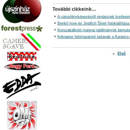
További cikkeink...
A városfényképezésről rendeznek konferen
Benkő Imre és Jindřich Štreit fotókiállítás
Korszakalkotó magyar találmányok bemuta
Kétnapos fotómaratont tartanak a Karancs
«
Első