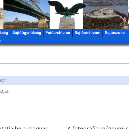
kség
Sajtóügynökség
Fotóarchívum
Sajtóarchívum
Sajtószoba
um
átor
 tájak
utatja be a magyar
A fotográfia múzeumi s