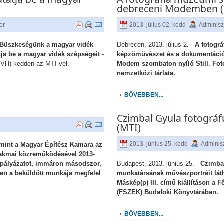
debreceni Modemben (
or
2013. július 02. kedd
Adminisz
a Büszkeségünk a magyar vidék
Debrecen, 2013. július 2. -
A fotográ
tja be a magyar vidék szépségeit
-
képzőművészet és a dokumentáció 
NVH) kedden az MTI-vel.
Modem szombaton nyíló Still. Fo
nemzetközi tárlata.
BŐVEBBEN...
Czimbal Gyula fotográf
(MTI)
2013. június 25. kedd
Adminisz
mint a Magyar Építész Kamara az
szakmai közreműködésével 2013-
a“ pályázatot, immáron másodszor,
Budapest, 2013. június 25. -
Czimba
en a beküldött munkája megfelel
munkatársának művészportréit láth
Máskép(p) III. című kiállításon a 
(FSZEK) Budafoki Könyvtárában.
BŐVEBBEN...