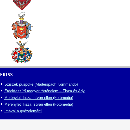
FRISS
Sziszek püspöke (Maderspach Kommandó)
Érdekfeszítő magyar történelem – Tisza és Ady
Merénylet Tisza István ellen (Fotómédia)
Merénylet Tisza István ellen (Fotómédia)
Imával a győzelemért!