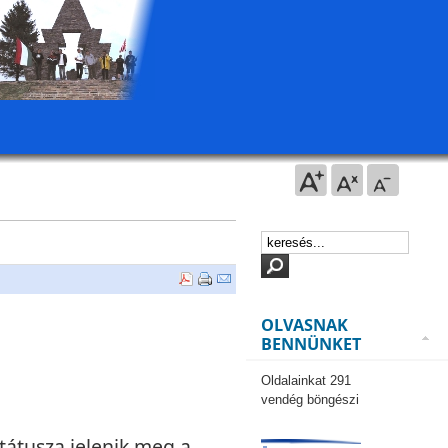
OLVASNAK
BENNÜNKET
Oldalainkat 291
vendég böngészi
tátusza jelenik meg a