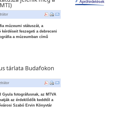
Apróhirdetések
MTI)
trátor
fia múzeumi státuszát, a
kérdéseit feszegeti a debreceni
tográfia a múzeumban című
us tárlata Budafokon
trátor
l Gyula fotográfusnak, az MTVA
atják az érdeklődők keddtől a
Fővárosi Szabó Ervin Könyvtár